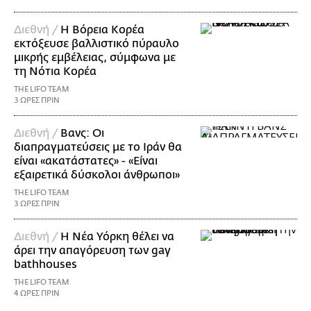
Διεθνή /
Η Βόρεια Κορέα
εκτόξευσε βαλλιστικό πύραυλο
μικρής εμβέλειας, σύμφωνα με
τη Νότια Κορέα
THE LIFO TEAM
3 ΩΡΕΣ ΠΡΙΝ
Διεθνή /
Βανς: Οι
διαπραγματεύσεις με το Ιράν θα
είναι «ακατάστατες» - «Είναι
εξαιρετικά δύσκολοι άνθρωποι»
THE LIFO TEAM
3 ΩΡΕΣ ΠΡΙΝ
Διεθνή /
Η Νέα Υόρκη θέλει να
άρει την απαγόρευση των gay
bathhouses
THE LIFO TEAM
4 ΩΡΕΣ ΠΡΙΝ