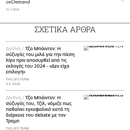
onDemand
31.7.2026
ΣΧΕΤΙΚΑ ΑΡΘΡΑ
Διεθνή /
Τζο Μπάιντεν: Η
σύζυγός του μιλά για την πίεση
λίγο πριν αποσυρθεί από τις
εκλογές του 2024 - «Δεν είχα
επιλογή»
THE LIFO TEAM
4.6.2026
Διεθνή /
Τζο Μπάιντεν: Η
σύζυγός του, Τζιλ, νόμιζε πως
παθαίνει εγκεφαλικό κατά τη
διάρκεια του debate με τον
Τραμπ
THE LIFO TEAM