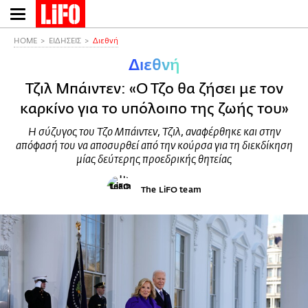
Παράκαμψη
προς
το
HOME
ΕΙΔΗΣΕΙΣ
Διεθνή
κυρίως
Διεθνή
περιεχόμενο
Τζιλ Μπάιντεν: «Ο Τζο θα ζήσει με τον
καρκίνο για το υπόλοιπο της ζωής του»
Η σύζυγος του Τζο Μπάιντεν, Τζιλ, αναφέρθηκε και στην
απόφασή του να αποσυρθεί από την κούρσα για τη διεκδίκηση
μίας δεύτερης προεδρικής θητείας
The LiFO team