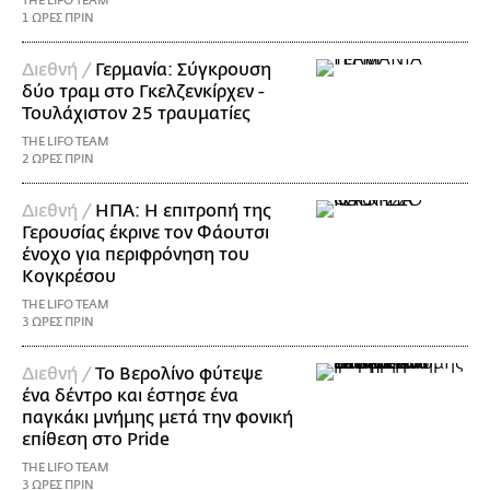
THE LIFO TEAM
1 ΩΡΕΣ ΠΡΙΝ
Διεθνή /
Γερμανία: Σύγκρουση
δύο τραμ στο Γκελζενκίρχεν -
Τουλάχιστον 25 τραυματίες
THE LIFO TEAM
2 ΩΡΕΣ ΠΡΙΝ
Διεθνή /
ΗΠΑ: Η επιτροπή της
Γερουσίας έκρινε τον Φάουτσι
ένοχο για περιφρόνηση του
Κογκρέσου
THE LIFO TEAM
3 ΩΡΕΣ ΠΡΙΝ
Διεθνή /
Το Βερολίνο φύτεψε
ένα δέντρο και έστησε ένα
παγκάκι μνήμης μετά την φονική
επίθεση στο Pride
THE LIFO TEAM
3 ΩΡΕΣ ΠΡΙΝ