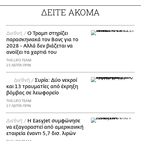
ΔΕΙΤΕ ΑΚΟΜΑ
Διεθνή /
Ο Τραμπ στηρίζει
παρασκηνιακά τον Βανς για το
2028 - Αλλά δεν βιάζεται να
ανοίξει τα χαρτιά του
THE LIFO TEAM
15 ΛΕΠΤΑ ΠΡΙΝ
Διεθνή /
Συρία: Δύο νεκροί
και 13 τραυματίες από έκρηξη
βόμβας σε λεωφορείο
THE LIFO TEAM
17 ΛΕΠΤΑ ΠΡΙΝ
Διεθνή /
Η EasyJet συμφώνησε
να εξαγοραστεί από αμερικανική
εταιρεία έναντι 5,7 δισ. λιρών