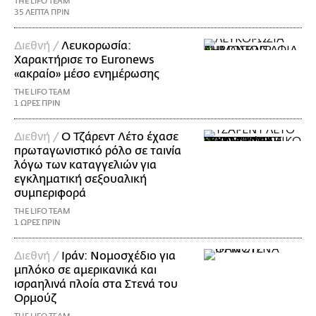
THE LIFO TEAM
35 ΛΕΠΤΑ ΠΡΙΝ
Διεθνή /
Λευκορωσία:
Χαρακτήρισε το Euronews
«ακραίο» μέσο ενημέρωσης
THE LIFO TEAM
1 ΩΡΕΣ ΠΡΙΝ
Διεθνή /
Ο Τζάρεντ Λέτο έχασε
πρωταγωνιστικό ρόλο σε ταινία
λόγω των καταγγελιών για
εγκληματική σεξουαλική
συμπεριφορά
THE LIFO TEAM
1 ΩΡΕΣ ΠΡΙΝ
Διεθνή /
Ιράν: Νομοσχέδιο για
μπλόκο σε αμερικανικά και
ισραηλινά πλοία στα Στενά του
Ορμούζ