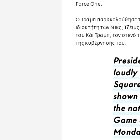
Force One.
Ο Τραμπ παρακολούθησε τ
ιδιοκτήτη των Νικς, Τζέιμ
του Κάι Τραμπ, τον στενό
της κυβέρνησής του.
Presid
loudly
Squar
shown 
the na
Game 3
Monday