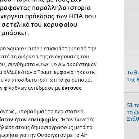
 γράφοντας παράλληλα ιστορία
ενεργεία πρόεδρος των ΗΠΑ που
» σε τελικό του κορυφαίου
 μπάσκετ.
on Square Garden επισκιάστηκε από την
 Κατά τη διάρκεια της ανάκρουσης του
νου, συνθήματα «USA! USA!» ακούστηκαν
μα άλλαξε όταν ο Τραμπ εμφανίστηκε στις
Το θ
της 
υ να αποδίδει στρατιωτικό χαιρετισμό.
έντονες
ων φιλάθλων αντέδρασε με
51 τ
άντως, υποβάθμισε το περιστατικό.
τη ζ
Στάθ
είστον ήταν επευφημίες
. Ήταν δυνατές
δήλωσε στους δημοσιογράφους μετά το
χωρήσει για την Ουάσιγκτον με το Air