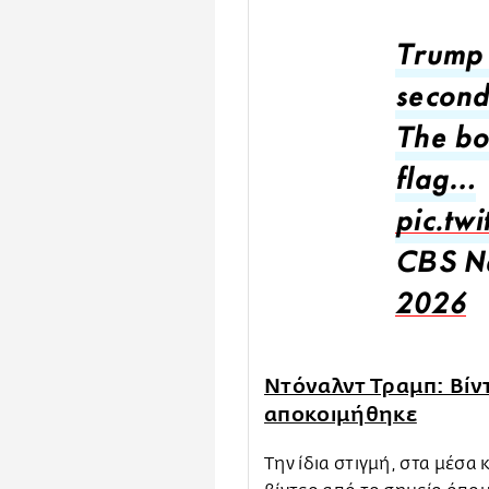
Trump 
seconds
The bo
flag…
pic.tw
CBS N
2026
Ντόναλντ Τραμπ: Βίν
αποκοιμήθηκε
Την ίδια στιγμή, στα μέσ