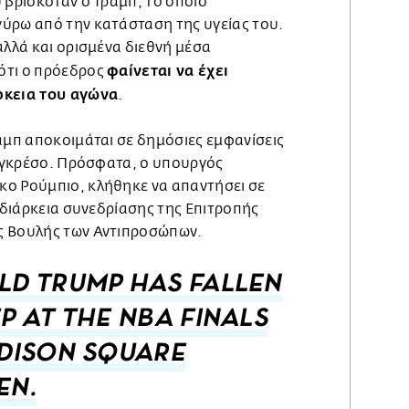
 βρισκόταν ο Τραμπ, το οποίο
ύρω από την κατάσταση της υγείας του.
αλλά και ορισμένα διεθνή μέσα
φαίνεται να έχει
ότι ο πρόεδρος
ρκεια του αγώνα
.
αμπ αποκοιμάται σε δημόσιες εμφανίσεις
Κογκρέσο. Πρόσφατα, ο υπουργός
ο Ρούμπιο, κλήθηκε να απαντήσει σε
η διάρκεια συνεδρίασης της Επιτροπής
ς Βουλής των Αντιπροσώπων.
D TRUMP HAS FALLEN
P AT THE NBA FINALS
DISON SQUARE
EN.