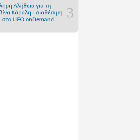
ληρή Αλήθεια για τη
ίνα Κάραλη - Διαθέσιμη
 στo LiFO onDemand