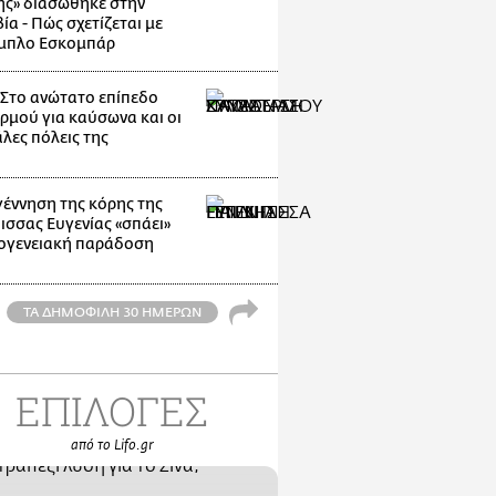
ης» διασώθηκε στην
α - Πώς σχετίζεται με
μπλο Εσκομπάρ
: Στο ανώτατο επίπεδο
ρμού για καύσωνα και οι
λες πόλεις της
γέννηση της κόρης της
ισσας Ευγενίας «σπάει»
κογενειακή παράδοση
ΤΑ ΔΗΜΟΦΙΛΗ 30 ΗΜΕΡΩΝ
ΕΠΙΛΟΓΕΣ
από το Lifo.gr