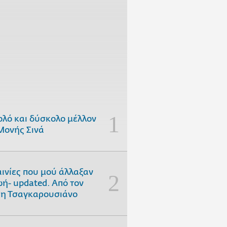
ολό και δύσκολο μέλλον
Μονής Σινά
αινίες που μού άλλαξαν
ωή- updated. Aπό τον
η Τσαγκαρουσιάνο