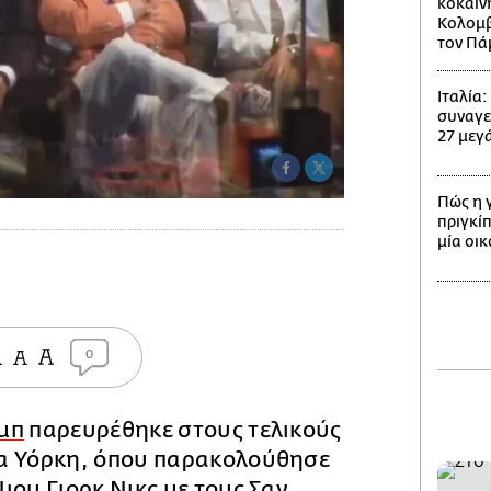
κοκαΐν
Κολομβί
τον Πά
Ιταλία
συναγε
27 μεγά
Πώς η 
πριγκίπ
μία οι
0
μπ
παρευρέθηκε στους τελικούς
α Υόρκη, όπου παρακολούθησε
ιου Γιορκ Νικς με τους Σαν