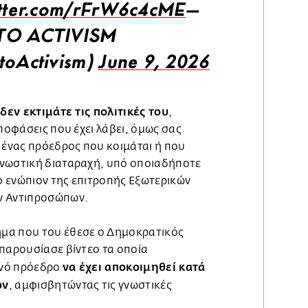
itter.com/rFrW6c4cME
—
TO ACTIVISM
toActivism)
June 9, 2026
δεν εκτιμάτε τις πολιτικές του
ν
,
αποφάσεις που έχει λάβει, όμως σας
 ένας πρόεδρος που κοιμάται ή που
γνωστική διαταραχή, υπό οποιαδήποτε
 ενώπιον της επιτροπής Εξωτερικών
ν Αντιπροσώπων.
μα που του έθεσε ο Δημοκρατικός
 παρουσίασε βίντεο τα οποία
να έχει αποκοιμηθεί κατά
ανό πρόεδρο
ων
, αμφισβητώντας τις γνωστικές