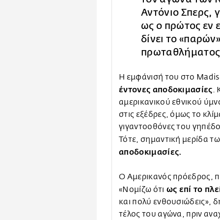
Αντόνιο Σπερς,
ως ο πρώτος εν 
δίνει το «παρών
πρωταθλήματος
Η εμφάνισή του στο Madis
έντονες αποδοκιμασίες
.
αμερικανικού εθνικού ύμ
στις εξέδρες, όμως το κλί
γιγαντοοθόνες του γηπέδο
Τότε, σημαντική μερίδα τ
αποδοκιμασίες.
Ο Αμερικανός πρόεδρος, π
ως επί το πλ
«Νομίζω ότι
και πολύ ενθουσιώδεις», 
τέλος του αγώνα, πριν ανα