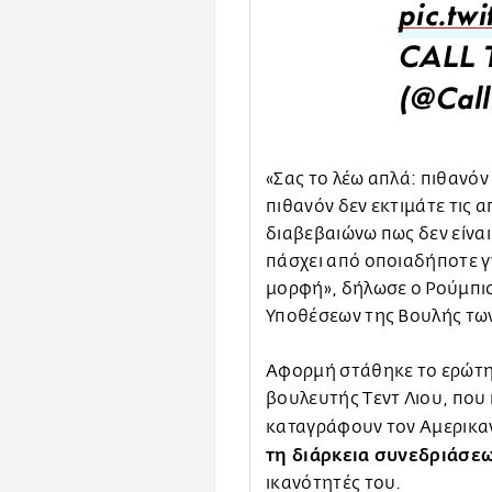
pic.tw
CALL 
(@Call
«Σας το λέω απλά: πιθανό
πιθανόν δεν εκτιμάτε τις 
διαβεβαιώνω πως δεν είναι
πάσχει από οποιαδήποτε 
μορφή», δήλωσε ο Ρούμπιο
Υποθέσεων της Βουλής τω
Αφορμή στάθηκε το ερώτη
βουλευτής Τεντ Λιου, που
καταγράφουν τον Αμερικ
τη διάρκεια συνεδριάσε
ικανότητές του.