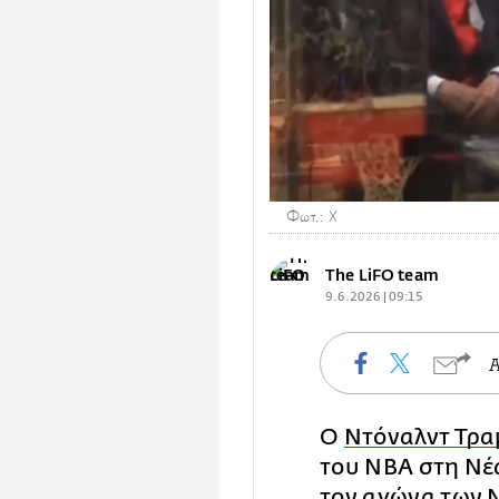
Φωτ.: X
The LiFO team
9.6.2026 | 09:15
Ο
Ντόναλντ Τρα
του NBA στη Νέ
τον αγώνα των Ν