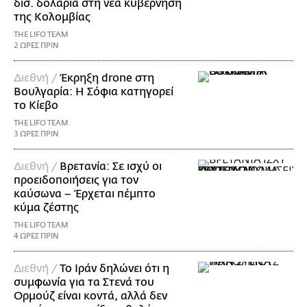
δισ. δολάρια στη νέα κυβέρνηση
της Κολομβίας
THE LIFO TEAM
2 ΩΡΕΣ ΠΡΙΝ
Διεθνή /
Έκρηξη drone στη
Βουλγαρία: Η Σόφια κατηγορεί
το Κίεβο
THE LIFO TEAM
3 ΩΡΕΣ ΠΡΙΝ
Διεθνή /
Βρετανία: Σε ισχύ οι
προειδοποιήσεις για τον
καύσωνα – Έρχεται πέμπτο
κύμα ζέστης
THE LIFO TEAM
4 ΩΡΕΣ ΠΡΙΝ
Διεθνή /
Το Ιράν δηλώνει ότι η
συμφωνία για τα Στενά του
Ορμούζ είναι κοντά, αλλά δεν