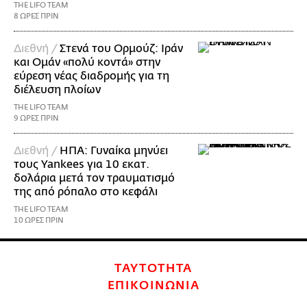
THE LIFO TEAM
8 ΩΡΕΣ ΠΡΙΝ
Διεθνή /
Στενά του Ορμούζ: Ιράν
και Ομάν «πολύ κοντά» στην
εύρεση νέας διαδρομής για τη
διέλευση πλοίων
THE LIFO TEAM
9 ΩΡΕΣ ΠΡΙΝ
Διεθνή /
ΗΠΑ: Γυναίκα μηνύει
τους Yankees για 10 εκατ.
δολάρια μετά τον τραυματισμό
της από ρόπαλο στο κεφάλι
THE LIFO TEAM
10 ΩΡΕΣ ΠΡΙΝ
ΤΑΥΤΟΤΗΤΑ
ΕΠΙΚΟΙΝΩΝΙΑ