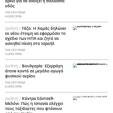
αρκεί για να ανοίξει η θαλάσσια
οδός
THE LIFO TEAM
4 ΩΡΕΣ ΠΡΙΝ
Διεθνή /
Γάζα: Η Χαμάς δηλώνει
εκ νέου έτοιμη να εφαρμόσει το
σχέδιο των ΗΠΑ και ζητά να
ασκηθεί πίεση στο Ισραήλ
THE LIFO TEAM
5 ΩΡΕΣ ΠΡΙΝ
Διεθνή /
Βουλγαρία: Εξερράγη
drone κοντά σε μεγάλο αγωγό
φυσικού αερίου
THE LIFO TEAM
6 ΩΡΕΣ ΠΡΙΝ
Διεθνή /
Κόντρα Σάντσεθ-
Μελόνι: Πώς η Ισπανία ελέγχει
τους ταξιδιώτες που φτάνουν