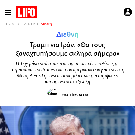
Παράκαμψη
προς
το
HOME
ΕΙΔΗΣΕΙΣ
Διεθνή
κυρίως
Διεθνή
περιεχόμενο
Τραμπ για Ιράν: «Θα τους
ξαναχτυπήσουμε σκληρά σήμερα»
Η Τεχεράνη απάντησε στις αμερικανικές επιθέσεις με
πυραύλους και drones εναντίον αμερικανικών βάσεων στη
Μέση Ανατολή, ενώ οι συνομιλίες για μια συμφωνία
παραμένουν σε εξέλιξη
The LiFO team