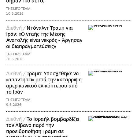
σημαντικό αυτό;
THE LIFO TEAM
10.6.2026
Διεθνή /
Ντόναλντ Τραμπ για
Ιράν: «Ο νταής της Μέσης
Ανατολής είναι νεκρός - Άργησαν
οι διαπραγματεύσεις»
THE LIFO TEAM
10.6.2026
Διεθνή /
Τραμπ: Υποσχέθηκε να
«απαντήσει» μετά την κατάρριψη
αμερικανικού ελικόπτερου από
το Ιράν
THE LIFO TEAM
9.6.2026
Διεθνή /
Το Ισραήλ βομβαρδίζει
τον Λίβανο παρά την
προειδοποίηση Τραμπ σε