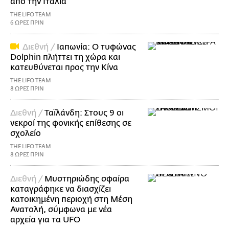
από την Ιταλία
THE LIFO TEAM
6 ΩΡΕΣ ΠΡΙΝ
Διεθνή /
Ιαπωνία: Ο τυφώνας
Dolphin πλήττει τη χώρα και
κατευθύνεται προς την Κίνα
THE LIFO TEAM
8 ΩΡΕΣ ΠΡΙΝ
Διεθνή /
Ταϊλάνδη: Στους 9 οι
νεκροί της φονικής επίθεσης σε
σχολείο
THE LIFO TEAM
8 ΩΡΕΣ ΠΡΙΝ
Διεθνή /
Μυστηριώδης σφαίρα
καταγράφηκε να διασχίζει
κατοικημένη περιοχή στη Μέση
Ανατολή, σύμφωνα με νέα
αρχεία για τα UFO