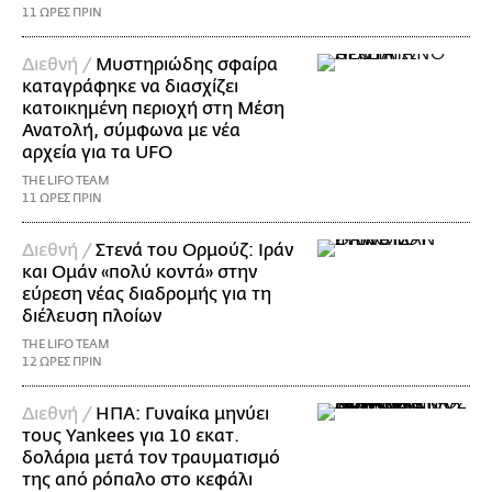
11 ΩΡΕΣ ΠΡΙΝ
Διεθνή /
Μυστηριώδης σφαίρα
καταγράφηκε να διασχίζει
κατοικημένη περιοχή στη Μέση
Ανατολή, σύμφωνα με νέα
αρχεία για τα UFO
THE LIFO TEAM
11 ΩΡΕΣ ΠΡΙΝ
Διεθνή /
Στενά του Ορμούζ: Ιράν
και Ομάν «πολύ κοντά» στην
εύρεση νέας διαδρομής για τη
διέλευση πλοίων
THE LIFO TEAM
12 ΩΡΕΣ ΠΡΙΝ
Διεθνή /
ΗΠΑ: Γυναίκα μηνύει
τους Yankees για 10 εκατ.
δολάρια μετά τον τραυματισμό
της από ρόπαλο στο κεφάλι