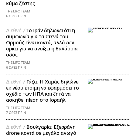
κύμα ζέστης
THE LIFO TEAM
6 ΩΡΕΣ ΠΡΙΝ
Διεθνή /
Το Ιράν δηλώνει ότι η
συμφωνία για τα Στενά του
Ορμούζ είναι κοντά, αλλά δεν
αρκεί για να ανοίξει η θαλάσσια
οδός
THE LIFO TEAM
6 ΩΡΕΣ ΠΡΙΝ
Διεθνή /
Γάζα: Η Χαμάς δηλώνει
εκ νέου έτοιμη να εφαρμόσει το
σχέδιο των ΗΠΑ και ζητά να
ασκηθεί πίεση στο Ισραήλ
THE LIFO TEAM
7 ΩΡΕΣ ΠΡΙΝ
Διεθνή /
Βουλγαρία: Εξερράγη
drone κοντά σε μεγάλο αγωγό