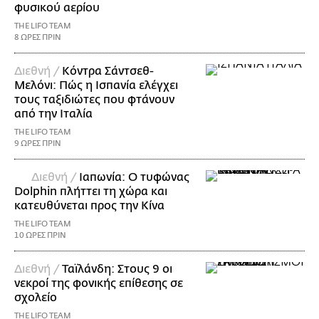
φυσικού αερίου
THE LIFO TEAM
8 ΩΡΕΣ ΠΡΙΝ
Διεθνή /
Κόντρα Σάντσεθ-
Μελόνι: Πώς η Ισπανία ελέγχει
τους ταξιδιώτες που φτάνουν
από την Ιταλία
THE LIFO TEAM
9 ΩΡΕΣ ΠΡΙΝ
Διεθνή /
Ιαπωνία: Ο τυφώνας
Dolphin πλήττει τη χώρα και
κατευθύνεται προς την Κίνα
THE LIFO TEAM
10 ΩΡΕΣ ΠΡΙΝ
Διεθνή /
Ταϊλάνδη: Στους 9 οι
νεκροί της φονικής επίθεσης σε
σχολείο
THE LIFO TEAM