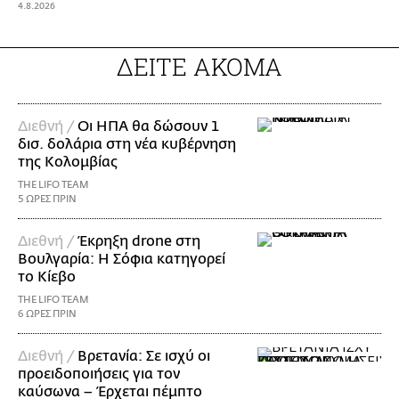
4.8.2026
ΔΕΙΤΕ ΑΚΟΜΑ
Διεθνή /
Οι ΗΠΑ θα δώσουν 1
δισ. δολάρια στη νέα κυβέρνηση
της Κολομβίας
THE LIFO TEAM
5 ΩΡΕΣ ΠΡΙΝ
Διεθνή /
Έκρηξη drone στη
Βουλγαρία: Η Σόφια κατηγορεί
το Κίεβο
THE LIFO TEAM
6 ΩΡΕΣ ΠΡΙΝ
Διεθνή /
Βρετανία: Σε ισχύ οι
προειδοποιήσεις για τον
καύσωνα – Έρχεται πέμπτο