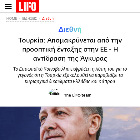
Παράκαμψη
προς
το
HOME
ΕΙΔΗΣΕΙΣ
Διεθνή
κυρίως
Διεθνή
περιεχόμενο
Τουρκία: Απομακρύνεται από την
προοπτική ένταξης στην ΕΕ - Η
αντίδραση της Άγκυρας
Το Ευρωπαϊκό Κοινοβούλιο εκφράζει τη λύπη του για το
γεγονός ότι η Τουρκία εξακολουθεί να παραβιάζει τα
κυριαρχικά δικαιώματα Ελλάδας και Κύπρου
The LiFO team