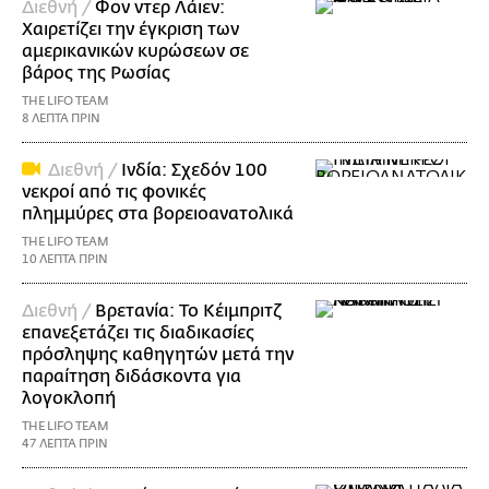
Διεθνή /
Φον ντερ Λάιεν:
Χαιρετίζει την έγκριση των
αμερικανικών κυρώσεων σε
βάρος της Ρωσίας
THE LIFO TEAM
8 ΛΕΠΤΑ ΠΡΙΝ
Διεθνή /
Ινδία: Σχεδόν 100
νεκροί από τις φονικές
πλημμύρες στα βορειοανατολικά
THE LIFO TEAM
10 ΛΕΠΤΑ ΠΡΙΝ
Διεθνή /
Βρετανία: Το Κέιμπριτζ
επανεξετάζει τις διαδικασίες
πρόσληψης καθηγητών μετά την
παραίτηση διδάσκοντα για
λογοκλοπή
THE LIFO TEAM
47 ΛΕΠΤΑ ΠΡΙΝ