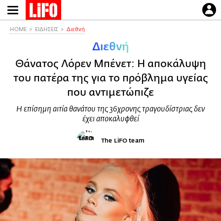
Παράκαμψη
προς
το
HOME
ΕΙΔΗΣΕΙΣ
Διεθνή
κυρίως
Διεθνή
περιεχόμενο
Θάνατος Λόρεν Μπένετ: Η αποκάλυψη
του πατέρα της για το πρόβλημα υγείας
που αντιμετώπιζε
Η επίσημη αιτία θανάτου της 36χρονης τραγουδίστριας δεν
έχει αποκαλυφθεί
The LiFO team