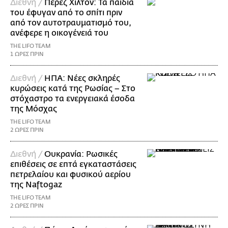
Διεθνή /
Πέρεζ Χίλτον: Τα παιδιά
του έφυγαν από το σπίτι πριν
από τον αυτοτραυματισμό του,
ανέφερε η οικογένειά του
THE LIFO TEAM
1 ΩΡΕΣ ΠΡΙΝ
Διεθνή /
ΗΠΑ: Nέες σκληρές
κυρώσεις κατά της Ρωσίας – Στο
στόχαστρο τα ενεργειακά έσοδα
της Μόσχας
THE LIFO TEAM
2 ΩΡΕΣ ΠΡΙΝ
Διεθνή /
Ουκρανία: Ρωσικές
επιθέσεις σε επτά εγκαταστάσεις
πετρελαίου και φυσικού αερίου
της Naftogaz
THE LIFO TEAM
2 ΩΡΕΣ ΠΡΙΝ