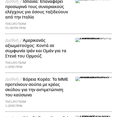
Διεθνή /
Ισπανία: Επαναφέρει
προσωρινά τους συνοριακούς
ελέγχους για όσους ταξιδεύουν
από την Ιταλία
THE LIFO TEAM
55 ΛΕΠΤΑ ΠΡΙΝ
Διεθνή /
Αμερικανός
αξιωματούχος: Κοντά σε
συμφωνία Ιράν και Ομάν για τα
Στενά του Ορμούζ
THE LIFO TEAM
1 ΩΡΕΣ ΠΡΙΝ
Διεθνή /
Βόρεια Κορέα: Τα ΜΜΕ
προτείνουν σούπα με κρέας
σκύλου για την αντιμετώπιση
του καύσωνα
THE LIFO TEAM
1 ΩΡΕΣ ΠΡΙΝ