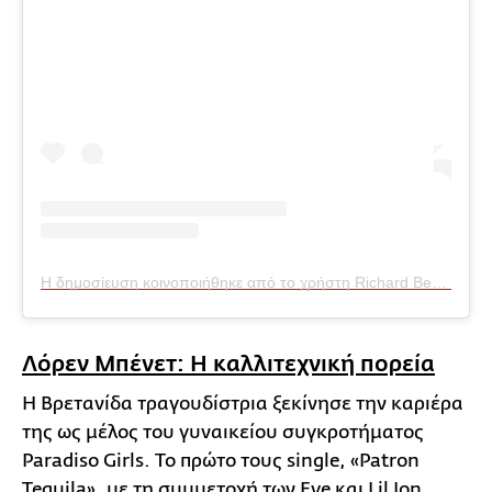
Η δημοσίευση κοινοποιήθηκε από το χρήστη Richard Bennett (@richardbennett59)
Λόρεν Μπένετ: Η καλλιτεχνική πορεία
Η Βρετανίδα τραγουδίστρια ξεκίνησε την καριέρα
της ως μέλος του γυναικείου συγκροτήματος
Paradiso Girls. Το πρώτο τους single, «Patron
Tequila», με τη συμμετοχή των Eve και Lil Jon,