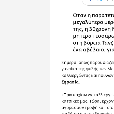
Όταν η παρατετ
μεγαλύτερο μέρ
της, η 30χρονη 
μητέρα τεσσάρω
στη βόρεια
Τανζ
ένα αβέβαιο, γι
Σήμερα, όπως παρουσιάζει 
γυναίκα της φυλής των Μασ
καλλιεργώντας και πουλώ
ξηρασία
.
«Πριν αρχίσω να καλλιεργώ
κατσίκες μας. Τώρα, έρχον
αγοράσουν τροφή και, έτσι