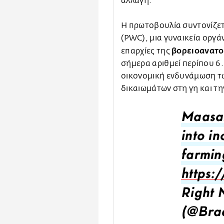
αλλαγή.
Η πρωτοβουλία συντονίζετ
(PWC), μια γυναικεία οργά
βορειοανατο
επαρχίες της
σήμερα αριθμεί περίπου 6.
οικονομική ενδυνάμωση τω
δικαιωμάτων στη γη και τη
Maasai
into i
farmin
https:
Right 
(@Brad