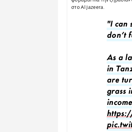
φοβάμαι πια την ξηρασία»
στο Al Jazeera.
"I can 
don’t 
As a la
in Tan
are tu
grass 
incom
https
pic.tw