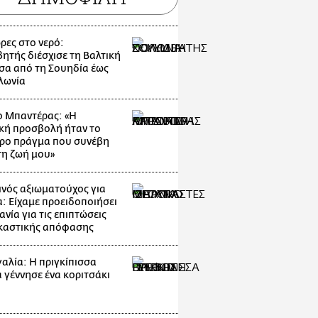
ρες στο νερό:
ητής διέσχισε τη Βαλτική
α από τη Σουηδία έως
λωνία
ο Μπαντέρας: «Η
κή προσβολή ήταν το
ρο πράγμα που συνέβη
τη ζωή μου»
νός αξιωματούχος για
: Είχαμε προειδοποιήσει
ανία για τις επιπτώσεις
ικαστικής απόφασης
αλία: Η πριγκίπισσα
α γέννησε ένα κοριτσάκι