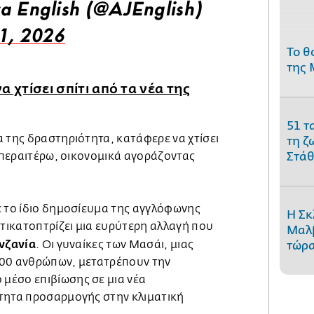
a English (@AJEnglish)
1, 2026
Το θ
της 
 χτίσει σπίτι από τα νέα της
51 τ
 της δραστηριότητα, κατάφερε να χτίσει
τη ζ
Στάθ
, περαιτέρω, οικονομικά αγοράζοντας
ε το ίδιο δημοσίευμα της αγγλόφωνης
Η Σκ
ντικατοπτρίζει μια ευρύτερη αλλαγή που
Μαλβ
νζανία
. Οι γυναίκες των Μασάι, μιας
τώρα
000 ανθρώπων, μετατρέπουν την
μέσο επιβίωσης σε μια νέα
τητα προσαρμογής στην κλιματική