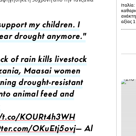
 αφηγήθηκε η 30χρονη από την Τανζανία
Ιταλία
καθαρι
ανάκτη
αξίας 1
support my children. I
fear drought anymore."
ck of rain kills livestock
zania, Maasai women
rning drought-resistant
into animal feed and
e
://t.co/KOURt4h3WH
itter.com/OKuEtj5ovj
— Al