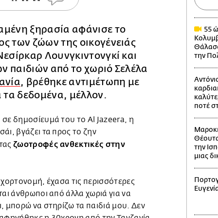
αμένη ξηρασία αφάνισε το
55 ώ
Κολυμβ
ος των ζώων της οικογένειάς
Θάλασσ
Νεσίρκαρ Λουνγκιντονγκί και
την Πο
ν παιδιών από το χωριό Σελέλα
Αντόνι
ανία
, βρέθηκε αντιμέτωπη με
καρδια
α τα δεδομένα, μέλλον.
καλύτε
ποτέ σ
σε δημοσίευμά του το Al Jazeera, η
Μαροκι
άι, βγάζει τα προς το ζην
Θέουτα
ζωοτροφές ανθεκτικές στην
ντας
την Ισπ
μιας δ
Πορτογ
 χορτονομή, έχασα τις περισσότερες
Ευγενί
ται άνθρωποι από άλλα χωριά για να
, μπορώ να στηρίζω τα παιδιά μου. Δεν