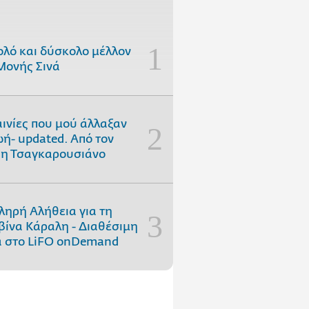
ολό και δύσκολο μέλλον
Μονής Σινά
αινίες που μού άλλαξαν
ωή- updated. Aπό τον
η Τσαγκαρουσιάνο
ληρή Αλήθεια για τη
ίνα Κάραλη - Διαθέσιμη
 στo LiFO onDemand