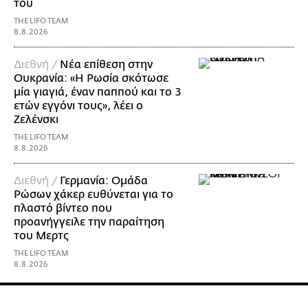
του
THE LIFO TEAM
8.8.2026
Διεθνή /
Νέα επίθεση στην
Ουκρανία: «Η Ρωσία σκότωσε
μία γιαγιά, έναν παππού και το 3
ετών εγγόνι τους», λέει ο
Ζελένσκι
THE LIFO TEAM
8.8.2026
Διεθνή /
Γερμανία: Ομάδα
Ρώσων χάκερ ευθύνεται για το
πλαστό βίντεο που
προανήγγειλε την παραίτηση
του Μερτς
THE LIFO TEAM
8.8.2026