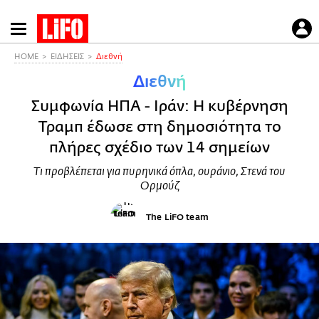
Παράκαμψη
προς
το
HOME
ΕΙΔΗΣΕΙΣ
Διεθνή
κυρίως
Διεθνή
περιεχόμενο
Συμφωνία ΗΠΑ - Ιράν: Η κυβέρνηση
Τραμπ έδωσε στη δημοσιότητα το
πλήρες σχέδιο των 14 σημείων
Τι προβλέπεται για πυρηνικά όπλα, ουράνιο, Στενά του
Ορμούζ
The LiFO team