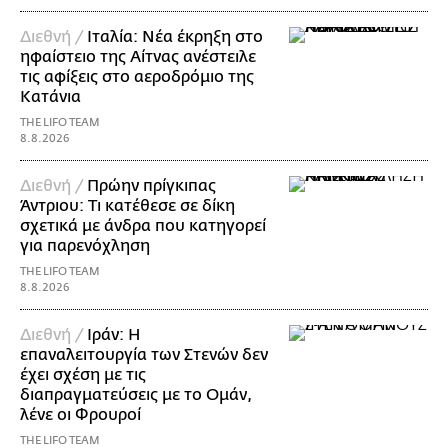
Διεθνή /
Ιταλία: Νέα έκρηξη στο
ηφαίστειο της Αίτνας ανέστειλε
τις αφίξεις στο αεροδρόμιο της
Κατάνια
THE LIFO TEAM
8.8.2026
Διεθνή /
Πρώην πρίγκιπας
Άντριου: Τι κατέθεσε σε δίκη
σχετικά με άνδρα που κατηγορεί
για παρενόχληση
THE LIFO TEAM
8.8.2026
Διεθνή /
Ιράν: Η
επαναλειτουργία των Στενών δεν
έχει σχέση με τις
διαπραγματεύσεις με το Ομάν,
λένε οι Φρουροί
THE LIFO TEAM