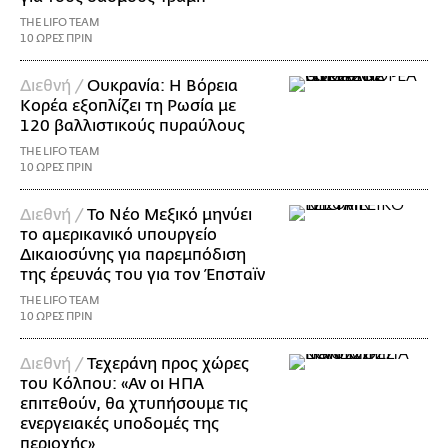
THE LIFO TEAM
10 ΩΡΕΣ ΠΡΙΝ
Διεθνή /
Ουκρανία: Η Βόρεια
Κορέα εξοπλίζει τη Ρωσία με
120 βαλλιστικούς πυραύλους
THE LIFO TEAM
10 ΩΡΕΣ ΠΡΙΝ
Διεθνή /
Το Νέο Μεξικό μηνύει
το αμερικανικό υπουργείο
Δικαιοσύνης για παρεμπόδιση
της έρευνάς του για τον Έπσταϊν
THE LIFO TEAM
10 ΩΡΕΣ ΠΡΙΝ
Διεθνή /
Τεχεράνη προς χώρες
του Κόλπου: «Αν οι ΗΠΑ
επιτεθούν, θα χτυπήσουμε τις
ενεργειακές υποδομές της
περιοχής»