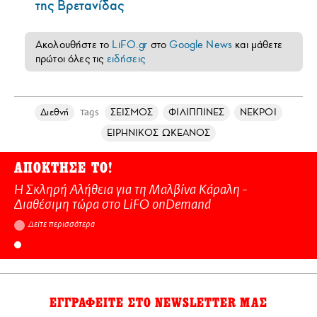
της Βρετανίδας
Ακολουθήστε το
LiFO.gr
στο
Google News
και μάθετε
πρώτοι όλες τις
ειδήσεις
Διεθνή
ΣΕΙΣΜΟΣ
ΦΙΛΙΠΠΙΝΕΣ
ΝΕΚΡΟΙ
Tags
ΕΙΡΗΝΙΚΟΣ ΩΚΕΑΝΟΣ
ΑΠΟΚΤΗΣΕ ΤΟ!
Η Σκληρή Αλήθεια για τη Μαλβίνα Κάραλη -
Διαθέσιμη τώρα στo LiFO onDemand
Δείτε περισσότερα
ΕΓΓΡΑΦΕΙΤΕ ΣΤΟ NEWSLETTER ΜΑΣ