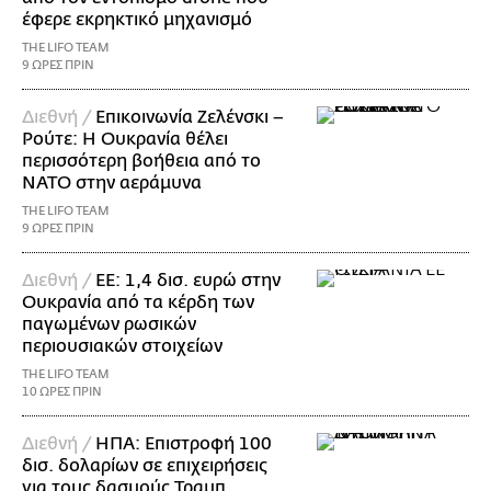
έφερε εκρηκτικό μηχανισμό
THE LIFO TEAM
9 ΩΡΕΣ ΠΡΙΝ
Διεθνή /
Επικοινωνία Ζελένσκι –
Ρούτε: Η Ουκρανία θέλει
περισσότερη βοήθεια από το
ΝΑΤΟ στην αεράμυνα
THE LIFO TEAM
9 ΩΡΕΣ ΠΡΙΝ
Διεθνή /
ΕΕ: 1,4 δισ. ευρώ στην
Ουκρανία από τα κέρδη των
παγωμένων ρωσικών
περιουσιακών στοιχείων
THE LIFO TEAM
10 ΩΡΕΣ ΠΡΙΝ
Διεθνή /
ΗΠΑ: Επιστροφή 100
δισ. δολαρίων σε επιχειρήσεις
για τους δασμούς Τραμπ