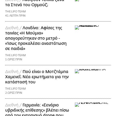
τα Στενά του Ορμούζ;
THE LIFO TEAM
41 ΛΕΠΤΑ ΠΡΙΝ
Διεθνή /
Λονδίνο: Αφίσες της
ταινίας «Η Μούμια»
απαγορεύτηκαν στο μετρό -
«Ίσως προκαλέσει αναστάτωση
σε παιδιά»
THE LIFO TEAM
1 ΩΡΕΣ ΠΡΙΝ
Διεθνή /
Πού είναι ο Μοτζτάμπα
Χαμενεΐ; Νέα ερωτήματα για την
κατάστασή του
THE LIFO TEAM
2 ΩΡΕΣ ΠΡΙΝ
Διεθνή /
Γερμανία: «Σενάριο
υβριδικής επίθεσης» βλέπει πίσω
από τον εντοπισμό drone που