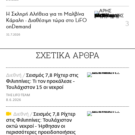
Η Σκληρή Αλήθεια για τη Μαλβίνα
Κάραλη - Διαθέσιμη τώρα στo LiFO
onDemand
31.7.2026
ΣΧΕΤΙΚΑ ΑΡΘΡΑ
Διεθνή /
Σεισμός 7,8 Ρίχτερ στις
Φιλιππίνες: Τι τον προκάλεσε -
Τουλάχιστον 15 οι νεκροί
THE LIFO TEAM
8.6.2026
Διεθνή /
Σεισμός 7,8 Ρίχτερ
στις Φιλιππίνες: Τουλάχιστον
οκτώ νεκροί - Ήρθησαν οι
περισσότερες προειδοποιήσεις