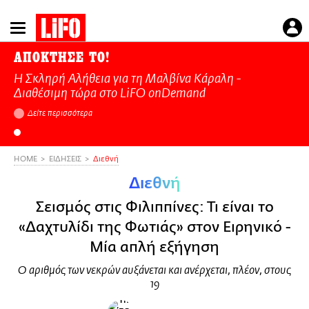
Παράκαμψη
προς
το
ΑΠΟΚΤΗΣΕ ΤΟ!
κυρίως
Η Σκληρή Αλήθεια για τη Μαλβίνα Κάραλη -
περιεχόμενο
Διαθέσιμη τώρα στo LiFO onDemand
Δείτε περισσότερα
HOME
ΕΙΔΗΣΕΙΣ
Διεθνή
Διεθνή
Σεισμός στις Φιλιππίνες: Τι είναι το
«Δαχτυλίδι της Φωτιάς» στον Ειρηνικό -
Μία απλή εξήγηση
Ο αριθμός των νεκρών αυξάνεται και ανέρχεται, πλέον, στους
19