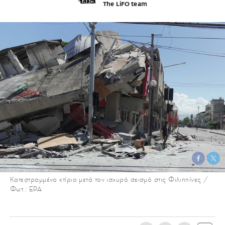
The LiFO team
Κατεστραμμένο κτίριο μετά τον ισχυρό σεισμό στις Φιλιππίνες /
Φωτ.: EPA