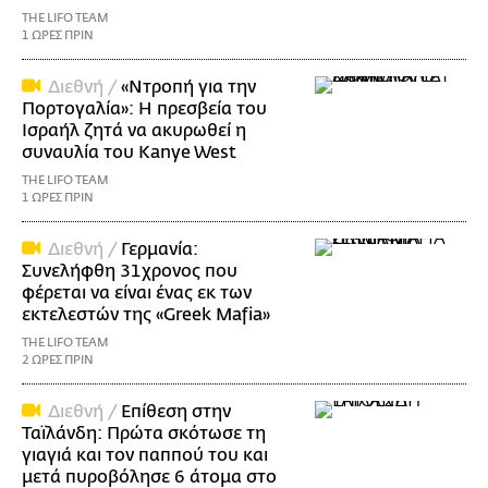
THE LIFO TEAM
1 ΩΡΕΣ ΠΡΙΝ
Διεθνή /
«Ντροπή για την
Πορτογαλία»: Η πρεσβεία του
Ισραήλ ζητά να ακυρωθεί η
συναυλία του Kanye West
THE LIFO TEAM
1 ΩΡΕΣ ΠΡΙΝ
Διεθνή /
Γερμανία:
Συνελήφθη 31χρονος που
φέρεται να είναι ένας εκ των
εκτελεστών της «Greek Mafia»
THE LIFO TEAM
2 ΩΡΕΣ ΠΡΙΝ
Διεθνή /
Επίθεση στην
Ταϊλάνδη: Πρώτα σκότωσε τη
γιαγιά και τον παππού του και
μετά πυροβόλησε 6 άτομα στο