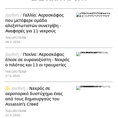
Διεθνή /
Γαλλία: Αεροσκάφος
που μετέφερε ομάδα
αλεξιπτωτιστών συνετρίβη -
Αναφορές για 11 νεκρούς
THE LIFO TEAM
28.6.2026
Διεθνή /
Πεκίνο: Αεροσκάφος
έπεσε σε ουρανοξύστη - Νεκρός
ο πιλότος και 13 οι τραυματίες
THE LIFO TEAM
27.6.2026
Διεθνή /
Νεκρός σε
αεροπορικό δυστύχημα ένας
από τους δημιουργούς του
Assassin's Creed
THE LIFO TEAM
21.6.2026