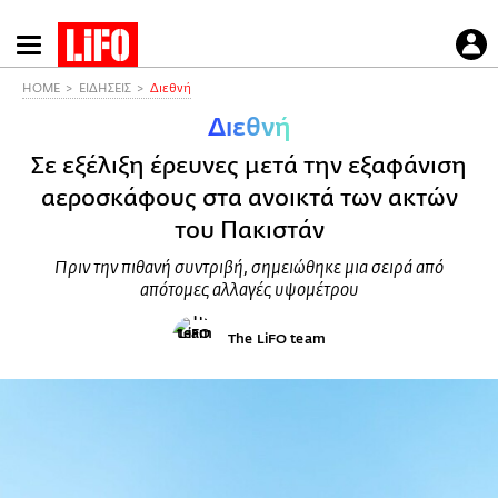
Παράκαμψη
προς
το
HOME
ΕΙΔΗΣΕΙΣ
Διεθνή
κυρίως
Διεθνή
περιεχόμενο
Σε εξέλιξη έρευνες μετά την εξαφάνιση
αεροσκάφους στα ανοικτά των ακτών
του Πακιστάν
Πριν την πιθανή συντριβή, σημειώθηκε μια σειρά από
απότομες αλλαγές υψομέτρου
The LiFO team