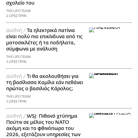
σχολείο του
THE LIFO TEAM
2 ΩΡΕΣ ΠΡΙΝ
Διεθνή /
Τα ηλεκτρικά πατίνια
είναι πολύ πιο επικίνδυνα από τις
μοτοσικλέτες ή τα ποδήλατα,
σύμφωνα με ανάλυση
THE LIFO TEAM
3 ΩΡΕΣ ΠΡΙΝ
Διεθνή /
Τι θα ακολουθήσει για
τη βασίλισσα Καμίλα εάν πεθάνει
πρώτος ο βασιλιάς Κάρολος;
THE LIFO TEAM
3 ΩΡΕΣ ΠΡΙΝ
Διεθνή /
WSJ: Πιθανό χτύπημα
Πούτιν σε μέλος του ΝΑΤΟ
ακόμη και το φθινόπωρο του
2026, εξετάζουν υπηρεσίες των