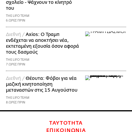
σχολείο - Ψάχνουν το κίνητρό
του
THE LIFO TEAM
6 ΩΡΕΣ ΠΡΙΝ
Διεθνή /
Axios: Ο Τραμπ
ενδέχεται να αποκτήσει νέα,
εκτεταμένη εξουσία όσον αφορά
τους δασμούς
THE LIFO TEAM
7 ΩΡΕΣ ΠΡΙΝ
Διεθνή /
Θέουτα: Φόβοι για νέα
μαζική κινητοποίηση
μεταναστών στις 15 Αυγούστου
THE LIFO TEAM
8 ΩΡΕΣ ΠΡΙΝ
ΤΑΥΤΟΤΗΤΑ
ΕΠΙΚΟΙΝΩΝΙΑ