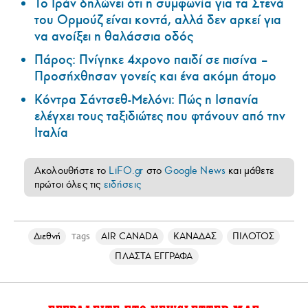
Το Ιράν δηλώνει ότι η συμφωνία για τα Στενά
του Ορμούζ είναι κοντά, αλλά δεν αρκεί για
να ανοίξει η θαλάσσια οδός
Πάρος: Πνίγηκε 4χρονο παιδί σε πισίνα –
Προσήχθησαν γονείς και ένα ακόμη άτομο
Κόντρα Σάντσεθ-Μελόνι: Πώς η Ισπανία
ελέγχει τους ταξιδιώτες που φτάνουν από την
Ιταλία
Ακολουθήστε το
LiFO.gr
στο
Google News
και μάθετε
πρώτοι όλες τις
ειδήσεις
Διεθνή
AIR CANADA
ΚΑΝΑΔΑΣ
ΠΙΛΟΤΟΣ
Tags
ΠΛΑΣΤΑ ΕΓΓΡΑΦΑ