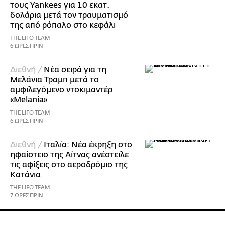
τους Yankees για 10 εκατ.
δολάρια μετά τον τραυματισμό
της από ρόπαλο στο κεφάλι
THE LIFO TEAM
6 ΩΡΕΣ ΠΡΙΝ
Διεθνή /
Νέα σειρά για τη
Μελάνια Τραμπ μετά το
αμφιλεγόμενο ντοκιμαντέρ
«Melania»
THE LIFO TEAM
6 ΩΡΕΣ ΠΡΙΝ
Διεθνή /
Ιταλία: Νέα έκρηξη στο
ηφαίστειο της Αίτνας ανέστειλε
τις αφίξεις στο αεροδρόμιο της
Κατάνια
THE LIFO TEAM
7 ΩΡΕΣ ΠΡΙΝ