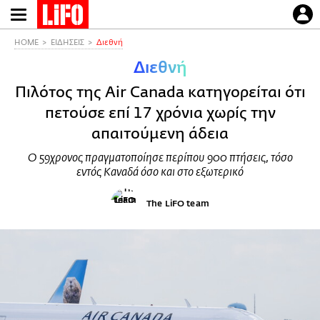
Παράκαμψη
προς
το
HOME
ΕΙΔΗΣΕΙΣ
Διεθνή
κυρίως
Διεθνή
περιεχόμενο
Πιλότος της Air Canada κατηγορείται ότι
πετούσε επί 17 χρόνια χωρίς την
απαιτούμενη άδεια
O 59χρονος πραγματοποίησε περίπου 900 πτήσεις, τόσο
εντός Καναδά όσο και στο εξωτερικό
The LiFO team