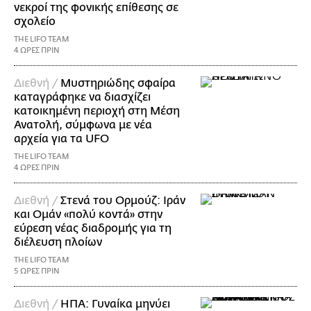
νεκροί της φονικής επίθεσης σε
σχολείο
THE LIFO TEAM
4 ΩΡΕΣ ΠΡΙΝ
Διεθνή /
Μυστηριώδης σφαίρα
καταγράφηκε να διασχίζει
κατοικημένη περιοχή στη Μέση
Ανατολή, σύμφωνα με νέα
αρχεία για τα UFO
THE LIFO TEAM
4 ΩΡΕΣ ΠΡΙΝ
Διεθνή /
Στενά του Ορμούζ: Ιράν
και Ομάν «πολύ κοντά» στην
εύρεση νέας διαδρομής για τη
διέλευση πλοίων
THE LIFO TEAM
5 ΩΡΕΣ ΠΡΙΝ
Διεθνή /
ΗΠΑ: Γυναίκα μηνύει