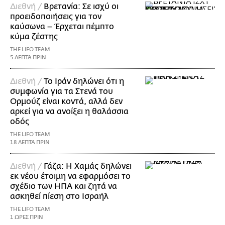
Διεθνή /
Βρετανία: Σε ισχύ οι
προειδοποιήσεις για τον
καύσωνα – Έρχεται πέμπτο
κύμα ζέστης
THE LIFO TEAM
5 ΛΕΠΤΑ ΠΡΙΝ
Διεθνή /
Το Ιράν δηλώνει ότι η
συμφωνία για τα Στενά του
Ορμούζ είναι κοντά, αλλά δεν
αρκεί για να ανοίξει η θαλάσσια
οδός
THE LIFO TEAM
18 ΛΕΠΤΑ ΠΡΙΝ
Διεθνή /
Γάζα: Η Χαμάς δηλώνει
εκ νέου έτοιμη να εφαρμόσει το
σχέδιο των ΗΠΑ και ζητά να
ασκηθεί πίεση στο Ισραήλ
THE LIFO TEAM
1 ΩΡΕΣ ΠΡΙΝ