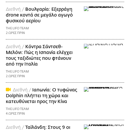
Διεθνή /
Βουλγαρία: Εξερράγη
drone κοντά σε μεγάλο αγωγό
φυσικού αερίου
THE LIFO TEAM
2 ΩΡΕΣ ΠΡΙΝ
Διεθνή /
Κόντρα Σάντσεθ-
Μελόνι: Πώς η Ισπανία ελέγχει
τους ταξιδιώτες που φτάνουν
από την Ιταλία
THE LIFO TEAM
2 ΩΡΕΣ ΠΡΙΝ
Διεθνή /
Ιαπωνία: Ο τυφώνας
Dolphin πλήττει τη χώρα και
κατευθύνεται προς την Κίνα
THE LIFO TEAM
4 ΩΡΕΣ ΠΡΙΝ
Διεθνή /
Ταϊλάνδη: Στους 9 οι