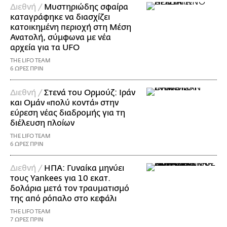
Διεθνή /
Μυστηριώδης σφαίρα
καταγράφηκε να διασχίζει
κατοικημένη περιοχή στη Μέση
Ανατολή, σύμφωνα με νέα
αρχεία για τα UFO
THE LIFO TEAM
6 ΩΡΕΣ ΠΡΙΝ
Διεθνή /
Στενά του Ορμούζ: Ιράν
και Ομάν «πολύ κοντά» στην
εύρεση νέας διαδρομής για τη
διέλευση πλοίων
THE LIFO TEAM
6 ΩΡΕΣ ΠΡΙΝ
Διεθνή /
ΗΠΑ: Γυναίκα μηνύει
τους Yankees για 10 εκατ.
δολάρια μετά τον τραυματισμό
της από ρόπαλο στο κεφάλι
THE LIFO TEAM
7 ΩΡΕΣ ΠΡΙΝ