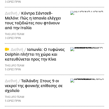
3 ΩΡΕΣ ΠΡΙΝ
Διεθνή /
Κόντρα Σάντσεθ-
Μελόνι: Πώς η Ισπανία ελέγχει
τους ταξιδιώτες που φτάνουν
από την Ιταλία
THE LIFO TEAM
3 ΩΡΕΣ ΠΡΙΝ
Διεθνή /
Ιαπωνία: Ο τυφώνας
Dolphin πλήττει τη χώρα και
κατευθύνεται προς την Κίνα
THE LIFO TEAM
5 ΩΡΕΣ ΠΡΙΝ
Διεθνή /
Ταϊλάνδη: Στους 9 οι
νεκροί της φονικής επίθεσης σε
σχολείο
THE LIFO TEAM
5 ΩΡΕΣ ΠΡΙΝ