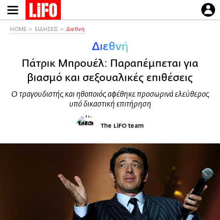
Παράκαμψη
προς
το
HOME
ΕΙΔΗΣΕΙΣ
Διεθνή
κυρίως
Διεθνή
περιεχόμενο
Πάτρικ Μπρουέλ: Παραπέμπεται για
βιασμό και σεξουαλικές επιθέσεις
Ο τραγουδιστής και ηθοποιός αφέθηκε προσωρινά ελεύθερος
υπό δικαστική επιτήρηση
The LiFO team