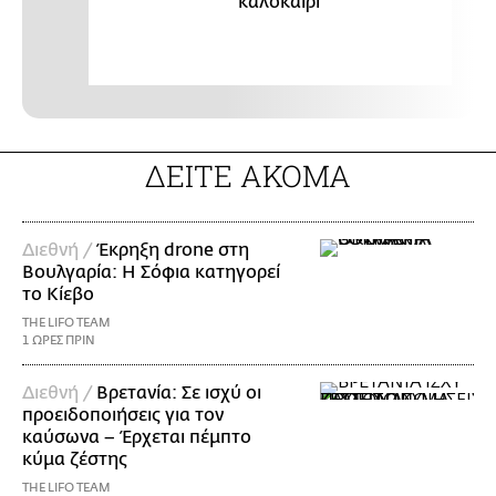
καλοκαίρι
ΔΕΙΤΕ ΑΚΟΜΑ
Διεθνή /
Έκρηξη drone στη
Βουλγαρία: Η Σόφια κατηγορεί
το Κίεβο
THE LIFO TEAM
1 ΩΡΕΣ ΠΡΙΝ
Διεθνή /
Βρετανία: Σε ισχύ οι
προειδοποιήσεις για τον
καύσωνα – Έρχεται πέμπτο
κύμα ζέστης
THE LIFO TEAM