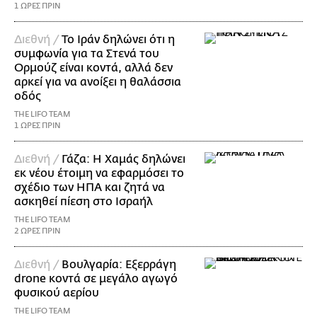
1 ΩΡΕΣ ΠΡΙΝ
Διεθνή /
Το Ιράν δηλώνει ότι η
συμφωνία για τα Στενά του
Ορμούζ είναι κοντά, αλλά δεν
αρκεί για να ανοίξει η θαλάσσια
οδός
THE LIFO TEAM
1 ΩΡΕΣ ΠΡΙΝ
Διεθνή /
Γάζα: Η Χαμάς δηλώνει
εκ νέου έτοιμη να εφαρμόσει το
σχέδιο των ΗΠΑ και ζητά να
ασκηθεί πίεση στο Ισραήλ
THE LIFO TEAM
2 ΩΡΕΣ ΠΡΙΝ
Διεθνή /
Βουλγαρία: Εξερράγη
drone κοντά σε μεγάλο αγωγό
φυσικού αερίου
THE LIFO TEAM