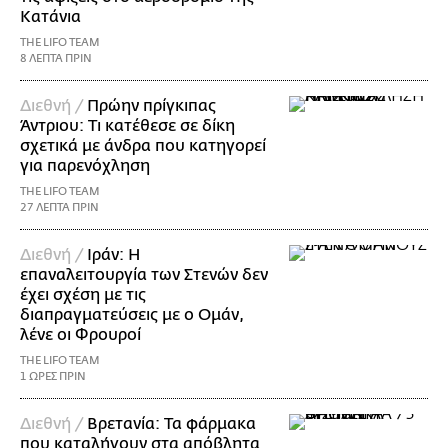
Κατάνια
THE LIFO TEAM
8 ΛΕΠΤΑ ΠΡΙΝ
Διεθνή /
Πρώην πρίγκιπας
Άντριου: Τι κατέθεσε σε δίκη
σχετικά με άνδρα που κατηγορεί
για παρενόχληση
THE LIFO TEAM
27 ΛΕΠΤΑ ΠΡΙΝ
Διεθνή /
Ιράν: Η
επαναλειτουργία των Στενών δεν
έχει σχέση με τις
διαπραγματεύσεις με ο Ομάν,
λένε οι Φρουροί
THE LIFO TEAM
1 ΩΡΕΣ ΠΡΙΝ
Διεθνή /
Βρετανία: Τα φάρμακα
που καταλήγουν στα απόβλητα