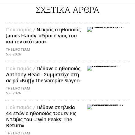
ΣΧΕΤΙΚΑ ΑΡΘΡΑ
Πολιτισμός /
Νεκρός ο ηθοποιός
James Handy: «Είμαι ο γιος του
και τον σκότωσα»
THE LIFO TEAM
5.6.2026
Πολιτισμός /
Πέθανε ο ηθοποιός
Anthony Head - Συμμετείχε στη
σειρά «Buffy the Vampire Slayer»
THE LIFO TEAM
5.6.2026
Πολιτισμός /
Πέθανε σε ηλικία
44 ετών ο ηθοποιός Όουεν Ρις
Ντέιβις του «Twin Peaks: The
Return»
THE LIFO TEAM