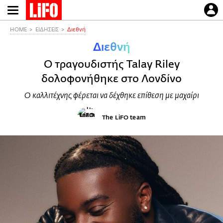
Παράκαμψη
προς
το
HOME
ΕΙΔΗΣΕΙΣ
Διεθνή
κυρίως
Διεθνή
περιεχόμενο
Ο τραγουδιστής Talay Riley
δολοφονήθηκε στο Λονδίνο
Ο καλλιτέχνης φέρεται να δέχθηκε επίθεση με μαχαίρι
The LiFO team