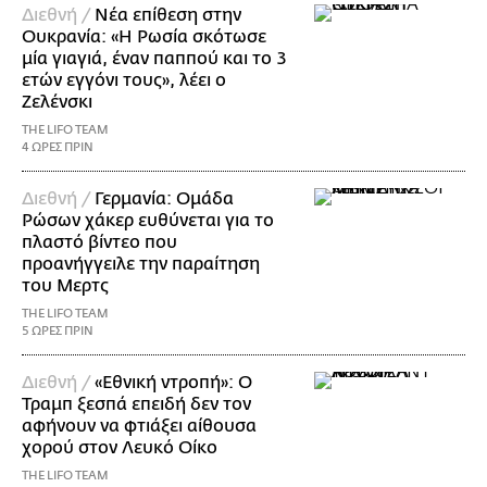
Διεθνή /
Νέα επίθεση στην
Ουκρανία: «Η Ρωσία σκότωσε
μία γιαγιά, έναν παππού και το 3
ετών εγγόνι τους», λέει ο
Ζελένσκι
THE LIFO TEAM
4 ΩΡΕΣ ΠΡΙΝ
Διεθνή /
Γερμανία: Ομάδα
Ρώσων χάκερ ευθύνεται για το
πλαστό βίντεο που
προανήγγειλε την παραίτηση
του Μερτς
THE LIFO TEAM
5 ΩΡΕΣ ΠΡΙΝ
Διεθνή /
«Εθνική ντροπή»: Ο
Τραμπ ξεσπά επειδή δεν τον
αφήνουν να φτιάξει αίθουσα
χορού στον Λευκό Οίκο
THE LIFO TEAM