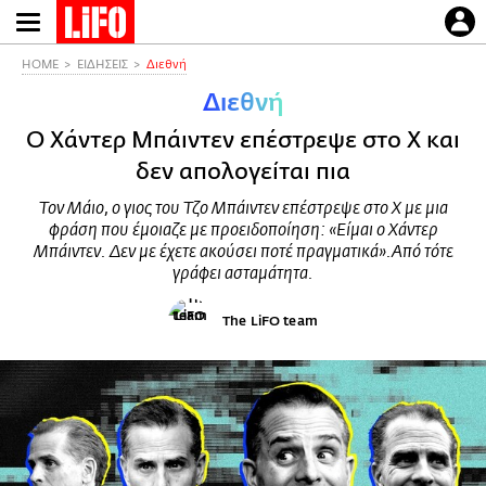
Παράκαμψη
προς
το
HOME
ΕΙΔΗΣΕΙΣ
Διεθνή
κυρίως
Διεθνή
περιεχόμενο
Ο Χάντερ Μπάιντεν επέστρεψε στο X και
δεν απολογείται πια
Τον Μάιο, ο γιος του Τζο Μπάιντεν επέστρεψε στο X με μια
φράση που έμοιαζε με προειδοποίηση: «Είμαι ο Χάντερ
Μπάιντεν. Δεν με έχετε ακούσει ποτέ πραγματικά».Από τότε
γράφει ασταμάτητα.
The LiFO team