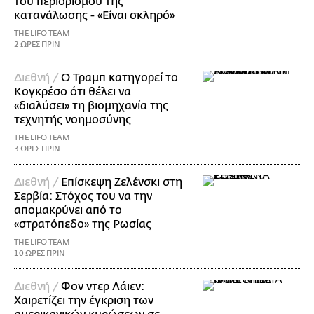
του περιορισμού της
κατανάλωσης - «Είναι σκληρό»
THE LIFO TEAM
2 ΩΡΕΣ ΠΡΙΝ
Διεθνή /
Ο Τραμπ κατηγορεί το
Κογκρέσο ότι θέλει να
«διαλύσει» τη βιομηχανία της
τεχνητής νοημοσύνης
THE LIFO TEAM
3 ΩΡΕΣ ΠΡΙΝ
Διεθνή /
Επίσκεψη Ζελένσκι στη
Σερβία: Στόχος του να την
απομακρύνει από το
«στρατόπεδο» της Ρωσίας
THE LIFO TEAM
10 ΩΡΕΣ ΠΡΙΝ
Διεθνή /
Φον ντερ Λάιεν:
Χαιρετίζει την έγκριση των