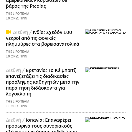
αμερικανικών κυρώσεων σε
βάρος της Ρωσίας
THE LIFO TEAM
10 ΩΡΕΣ ΠΡΙΝ
Διεθνή /
Ινδία: Σχεδόν 100
νεκροί από τις φονικές
πλημμύρες στα βορειοανατολικά
THE LIFO TEAM
10 ΩΡΕΣ ΠΡΙΝ
Διεθνή /
Βρετανία: Το Κέιμπριτζ
επανεξετάζει τις διαδικασίες
πρόσληψης καθηγητών μετά την
παραίτηση διδάσκοντα για
λογοκλοπή
THE LIFO TEAM
11 ΩΡΕΣ ΠΡΙΝ
Διεθνή /
Ισπανία: Επαναφέρει
προσωρινά τους συνοριακούς