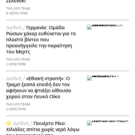
Ζελένσκι
THE LIFO TEAM
8 ΛΕΠΤΑ ΠΡΙΝ
Διεθνή /
Γερμανία: Ομάδα
Ρώσων χάκερ ευθύνεται για το
πλαστό βίντεο που
προανήγγειλε την παραίτηση
του Μερτς
THE LIFO TEAM
1 ΩΡΕΣ ΠΡΙΝ
Διεθνή /
«Εθνική ντροπή»: Ο
Τραμπ ξεσπά επειδή δεν τον
αφήνουν να φτιάξει αίθουσα
χορού στον Λευκό Οίκο
THE LIFO TEAM
2 ΩΡΕΣ ΠΡΙΝ
Διεθνή /
Πουέρτο Ρίκο:
Χιλιάδες σπίτια χωρίς νερό λόγω