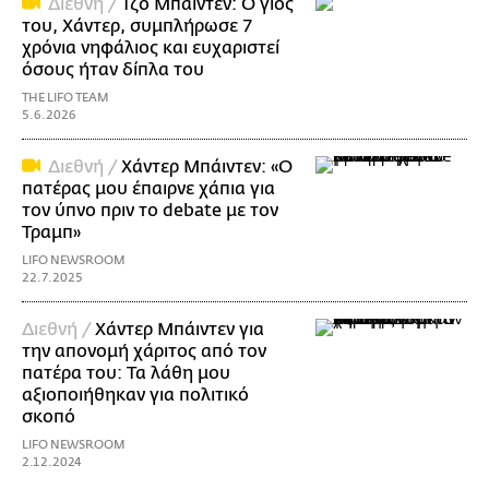
Διεθνή /
Τζο Μπάιντεν: Ο γιος
του, Χάντερ, συμπλήρωσε 7
χρόνια νηφάλιος και ευχαριστεί
όσους ήταν δίπλα του
THE LIFO TEAM
5.6.2026
Διεθνή /
Χάντερ Μπάιντεν: «Ο
πατέρας μου έπαιρνε χάπια για
τον ύπνο πριν το debate με τον
Τραμπ»
LIFO NEWSROOM
22.7.2025
Διεθνή /
Χάντερ Μπάιντεν για
την απονομή χάριτος από τον
πατέρα του: Τα λάθη μου
αξιοποιήθηκαν για πολιτικό
σκοπό
LIFO NEWSROOM
2.12.2024