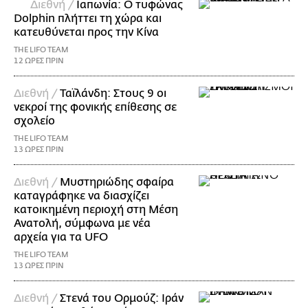
Διεθνή /
Ιαπωνία: Ο τυφώνας
Dolphin πλήττει τη χώρα και
κατευθύνεται προς την Κίνα
THE LIFO TEAM
12 ΩΡΕΣ ΠΡΙΝ
Διεθνή /
Ταϊλάνδη: Στους 9 οι
νεκροί της φονικής επίθεσης σε
σχολείο
THE LIFO TEAM
13 ΩΡΕΣ ΠΡΙΝ
Διεθνή /
Μυστηριώδης σφαίρα
καταγράφηκε να διασχίζει
κατοικημένη περιοχή στη Μέση
Ανατολή, σύμφωνα με νέα
αρχεία για τα UFO
THE LIFO TEAM
13 ΩΡΕΣ ΠΡΙΝ
Διεθνή /
Στενά του Ορμούζ: Ιράν