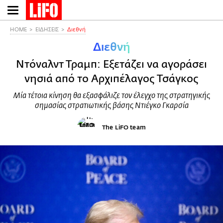
Παράκαμψη
προς
το
HOME
ΕΙΔΗΣΕΙΣ
Διεθνή
κυρίως
Διεθνή
περιεχόμενο
Ντόναλντ Τραμπ: Εξετάζει να αγοράσει
νησιά από το Αρχιπέλαγος Τσάγκος
Μία τέτοια κίνηση θα εξασφάλιζε τον έλεγχο της στρατηγικής
σημασίας στρατιωτικής βάσης Ντιέγκο Γκαρσία
The LiFO team