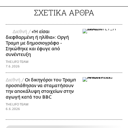
ΣΧΕΤΙΚΑ ΑΡΘΡΑ
Διεθνή /
«Ή είσαι
διεφθαρμένη ή ηλίθια»: Οργή
Τραμπ με δημοσιογράφο -
Σηκώθηκε και έφυγε από
συνέντευξη
THE LIFO TEAM
7.6.2026
Διεθνή /
Οι δικηγόροι του Τραμπ
προσπάθησαν να σταματήσουν
την αποκάλυψη στοιχείων στην
αγωγή κατά του BBC
THE LIFO TEAM
6.6.2026