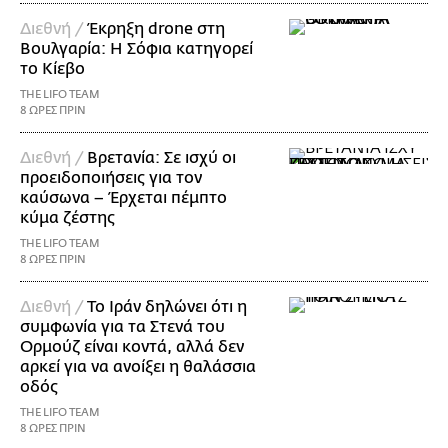
Διεθνή /
Έκρηξη drone στη
Βουλγαρία: Η Σόφια κατηγορεί
το Κίεβο
THE LIFO TEAM
8 ΩΡΕΣ ΠΡΙΝ
Διεθνή /
Βρετανία: Σε ισχύ οι
προειδοποιήσεις για τον
καύσωνα – Έρχεται πέμπτο
κύμα ζέστης
THE LIFO TEAM
8 ΩΡΕΣ ΠΡΙΝ
Διεθνή /
Το Ιράν δηλώνει ότι η
συμφωνία για τα Στενά του
Ορμούζ είναι κοντά, αλλά δεν
αρκεί για να ανοίξει η θαλάσσια
οδός
THE LIFO TEAM
8 ΩΡΕΣ ΠΡΙΝ