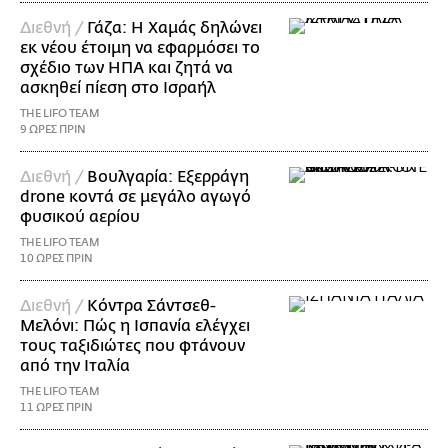
Διεθνή /
Γάζα: Η Χαμάς δηλώνει
εκ νέου έτοιμη να εφαρμόσει το
σχέδιο των ΗΠΑ και ζητά να
ασκηθεί πίεση στο Ισραήλ
THE LIFO TEAM
9 ΩΡΕΣ ΠΡΙΝ
Διεθνή /
Βουλγαρία: Εξερράγη
drone κοντά σε μεγάλο αγωγό
φυσικού αερίου
THE LIFO TEAM
10 ΩΡΕΣ ΠΡΙΝ
Διεθνή /
Κόντρα Σάντσεθ-
Μελόνι: Πώς η Ισπανία ελέγχει
τους ταξιδιώτες που φτάνουν
από την Ιταλία
THE LIFO TEAM
11 ΩΡΕΣ ΠΡΙΝ