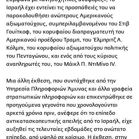
Ισραήλ έχει εντείνει τις προσπάθειές του να
παρακολουθήσει ανώτερους Αμερικανούς
αξιωματούχους, συμπεριλαμβανομένου του Στιβ
Γουίτκοφ, του κορυφαίου διαπραγματευτή του
Αμερικανού προέδρου Τραμπ, του Έλμπριτζ Α.
Κόλμπι, του κορυφαίου αξιωματούχου πολιτικής
του Πενταγώνου, και ενός από τους κύριους
αναπληρωτές του, του Μάικλ Π. ΝτιΜίνο IV.
Μια άλλη έκθεση, που συντάχθηκε από την
Υπηρεσία Πληροφοριών Άμυνας και άλλα γραφεία
στρατιωτικών πληροφοριών και επικεντρώθηκε σε
προηγούμενα γεγονότα που χρονολογούνται
αρκετά χρόνια πριν, ανέφερε ότι το επίπεδο
αντικατασκοπευτικής απειλής από το Ισραήλ, είχε
αυξηθεί τις τελευταίες εβδομάδες στο ανώτατο
επίπεδο, από υψηλό σε κρίσιμο. Η έκθεση, στην