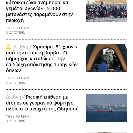
κάτοικοι είναι ανήμποροι και
γεμάτοι αγωνία» - 5.000
μετανάστες παραμένουν στην
περιοχή
THE LIFO TEAM
2 ΩΡΕΣ ΠΡΙΝ
Διεθνή /
Χιροσίμα: 81 χρόνια
από την ατομική βόμβα - Ο
δήμαρχος καταδίκασε την
επιδίωξη απόκτησης πυρηνικών
όπλων
THE LIFO TEAM
2 ΩΡΕΣ ΠΡΙΝ
Διεθνή /
Ρωσική επίθεση με
drones σε γερμανικό φορτηγό
πλοίο στα ανοιχτά της Οδησσού
THE LIFO TEAM
3 ΩΡΕΣ ΠΡΙΝ