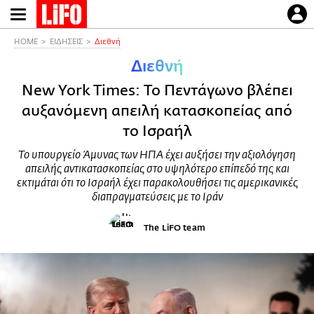
Παράκαμψη
προς
το
HOME
ΕΙΔΗΣΕΙΣ
Διεθνή
κυρίως
Διεθνή
περιεχόμενο
New York Times: Το Πεντάγωνο βλέπει
αυξανόμενη απειλή κατασκοπείας από
το Ισραήλ
Το υπουργείο Άμυνας των ΗΠΑ έχει αυξήσει την αξιολόγηση
απειλής αντικατασκοπείας στο υψηλότερο επίπεδό της και
εκτιμάται ότι το Ισραήλ έχει παρακολουθήσει τις αμερικανικές
διαπραγματεύσεις με το Ιράν
The LiFO team