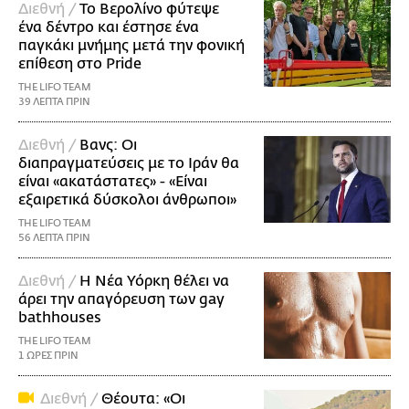
Διεθνή /
Το Βερολίνο φύτεψε
ένα δέντρο και έστησε ένα
παγκάκι μνήμης μετά την φονική
επίθεση στο Pride
THE LIFO TEAM
39 ΛΕΠΤΑ ΠΡΙΝ
Διεθνή /
Βανς: Οι
διαπραγματεύσεις με το Ιράν θα
είναι «ακατάστατες» - «Είναι
εξαιρετικά δύσκολοι άνθρωποι»
THE LIFO TEAM
56 ΛΕΠΤΑ ΠΡΙΝ
Διεθνή /
Η Νέα Υόρκη θέλει να
άρει την απαγόρευση των gay
bathhouses
THE LIFO TEAM
1 ΩΡΕΣ ΠΡΙΝ
Διεθνή /
Θέουτα: «Οι