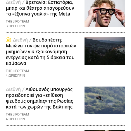
Διεθνή /
Βρετανία: Εστιατόρια,
μπαρ και θέατρα απαγορεύουν
τα «έξυπνα γυαλιά» της Meta
THE LIFO TEAM
3 ΩΡΕΣ ΠΡΙΝ
Διεθνή /
Βουδαπέστη:
Μειώνει τον φωτισμό ιστορικών
μνημείων για εξοικονόμηση
ενέργειας κατά τη διάρκεια του
καύσωνα
THE LIFO TEAM
4 ΩΡΕΣ ΠΡΙΝ
Διεθνή /
Λιθουανός υπουργός
προειδοποιεί για «επίθεση
ψευδούς σημαίας» της Ρωσίας
κατά των χωρών της Βαλτικής
THE LIFO TEAM
4 ΩΡΕΣ ΠΡΙΝ