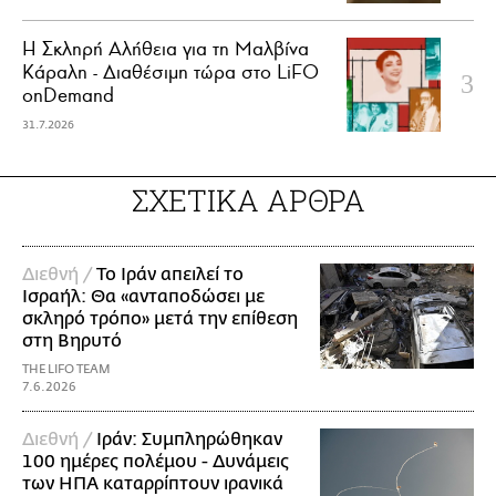
Η Σκληρή Αλήθεια για τη Μαλβίνα
Κάραλη - Διαθέσιμη τώρα στo LiFO
onDemand
31.7.2026
ΣΧΕΤΙΚΑ ΑΡΘΡΑ
Διεθνή /
Το Ιράν απειλεί το
Ισραήλ: Θα «ανταποδώσει με
σκληρό τρόπο» μετά την επίθεση
στη Βηρυτό
THE LIFO TEAM
7.6.2026
Διεθνή /
Ιράν: Συμπληρώθηκαν
100 ημέρες πολέμου - Δυνάμεις
των ΗΠΑ καταρρίπτουν ιρανικά