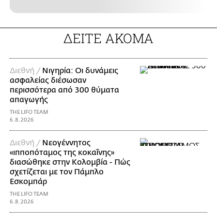
ΔΕΙΤΕ ΑΚΟΜΑ
Διεθνή /
Νιγηρία: Οι δυνάμεις
ασφαλείας διέσωσαν
περισσότερα από 300 θύματα
απαγωγής
THE LIFO TEAM
6.8.2026
Διεθνή /
Νεογέννητος
«ιπποπόταμος της κοκαΐνης»
διασώθηκε στην Κολομβία - Πώς
σχετίζεται με τον Πάμπλο
Εσκομπάρ
THE LIFO TEAM
6.8.2026