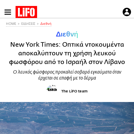
Παράκαμψη
προς
το
HOME
ΕΙΔΗΣΕΙΣ
Διεθνή
κυρίως
Διεθνή
περιεχόμενο
New York Times: Οπτικά ντοκουμέντα
αποκαλύπτουν τη χρήση λευκού
φωσφόρου από το Ισραήλ στον Λίβανο
Ο λευκός φώσφορος προκαλεί σοβαρά εγκαύματα όταν
έρχεται σε επαφή με το δέρμα
The LiFO team