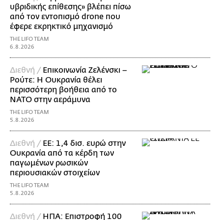
υβριδικής επίθεσης» βλέπει πίσω
από τον εντοπισμό drone που
έφερε εκρηκτικό μηχανισμό
THE LIFO TEAM
6.8.2026
Διεθνή /
Επικοινωνία Ζελένσκι –
Ρούτε: Η Ουκρανία θέλει
περισσότερη βοήθεια από το
ΝΑΤΟ στην αεράμυνα
THE LIFO TEAM
5.8.2026
Διεθνή /
ΕΕ: 1,4 δισ. ευρώ στην
Ουκρανία από τα κέρδη των
παγωμένων ρωσικών
περιουσιακών στοιχείων
THE LIFO TEAM
5.8.2026
Διεθνή /
ΗΠΑ: Επιστροφή 100