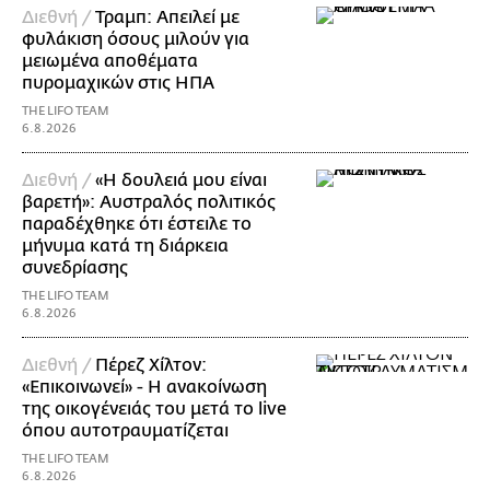
Διεθνή /
Τραμπ: Απειλεί με
φυλάκιση όσους μιλούν για
μειωμένα αποθέματα
πυρομαχικών στις ΗΠΑ
THE LIFO TEAM
6.8.2026
Διεθνή /
«Η δουλειά μου είναι
βαρετή»: Αυστραλός πολιτικός
παραδέχθηκε ότι έστειλε το
μήνυμα κατά τη διάρκεια
συνεδρίασης
THE LIFO TEAM
6.8.2026
Διεθνή /
Πέρεζ Χίλτον:
«Επικοινωνεί» - Η ανακοίνωση
της οικογένειάς του μετά το live
όπου αυτοτραυματίζεται
THE LIFO TEAM
6.8.2026