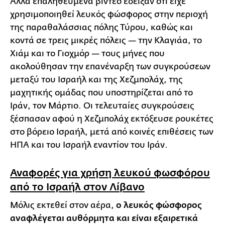
Άλλα επαληθευμένα βίντεο έδειξαν ότι είχε
χρησιμοποιηθεί λευκός φώσφορος στην περιοχή
της παραθαλάσσιας πόλης Τύρου, καθώς και
κοντά σε τρεις μικρές πόλεις — την Κλαγιάα, το
Χιάμ και το Γιοχμόρ — τους μήνες που
ακολούθησαν την επανέναρξη των συγκρούσεων
μεταξύ του Ισραήλ και της Χεζμπολάχ, της
μαχητικής ομάδας που υποστηρίζεται από το
Ιράν, τον Μάρτιο. Οι τελευταίες συγκρούσεις
ξέσπασαν αφού η Χεζμπολάχ εκτόξευσε ρουκέτες
στο βόρειο Ισραήλ, μετά από κοινές επιθέσεις των
ΗΠΑ και του Ισραήλ εναντίον του Ιράν.
Αναφορές για χρήση λευκού φωσφόρου
από το Ισραήλ στον Λίβανο
Μόλις εκτεθεί στον αέρα,
ο λευκός φώσφορος
αναφλέγεται αυθόρμητα και είναι εξαιρετικά