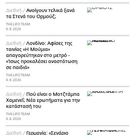
Διεθνή /
Ανοίγουν τελικά ξανά
τα Στενά του Ορμούζ;
THE LIFO TEAM
6.8.2026
Διεθνή /
Λονδίνο: Αφίσες της
ταινίας «Η Μούμια»
απαγορεύτηκαν στο μετρό -
«Ίσως προκαλέσει αναστάτωση
σε παιδιά»
THE LIFO TEAM
6.8.2026
Διεθνή /
Πού είναι ο Μοτζτάμπα
Χαμενεΐ; Νέα ερωτήματα για την
κατάστασή του
THE LIFO TEAM
6.8.2026
Διεθνή /
Γερμανία: «Σενάριο