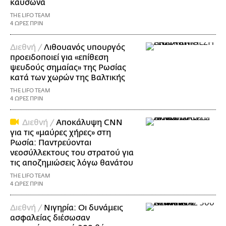
καύσωνα
THE LIFO TEAM
4 ΩΡΕΣ ΠΡΙΝ
Διεθνή /
Λιθουανός υπουργός
προειδοποιεί για «επίθεση
ψευδούς σημαίας» της Ρωσίας
κατά των χωρών της Βαλτικής
THE LIFO TEAM
4 ΩΡΕΣ ΠΡΙΝ
Διεθνή /
Αποκάλυψη CNN
για τις «μαύρες χήρες» στη
Ρωσία: Παντρεύονται
νεοσύλλεκτους του στρατού για
τις αποζημιώσεις λόγω θανάτου
THE LIFO TEAM
4 ΩΡΕΣ ΠΡΙΝ
Διεθνή /
Νιγηρία: Οι δυνάμεις
ασφαλείας διέσωσαν