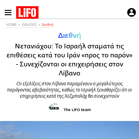
Παράκαμψη
προς
το
HOME
ΕΙΔΗΣΕΙΣ
Διεθνή
κυρίως
Διεθνή
περιεχόμενο
Νετανιάχου: Το Ισραήλ σταματά τις
επιθέσεις κατά του Ιράν «προς το παρόν»
- Συνεχίζονται οι επιχειρήσεις στον
Λίβανο
Οι εξελίξεις στον Λίβανο παραμένουν ο μεγαλύτερος
παράγοντας αβεβαιότητας, καθώς το Ισραήλ ξεκαθαρίζει ότι οι
επιχειρήσεις κατά της Χεζμπολάχ θα συνεχιστούν
The LiFO team