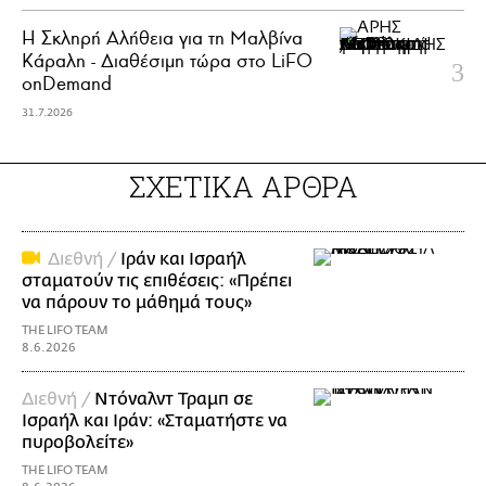
Η Σκληρή Αλήθεια για τη Μαλβίνα
Κάραλη - Διαθέσιμη τώρα στo LiFO
onDemand
31.7.2026
ΣΧΕΤΙΚΑ ΑΡΘΡΑ
Διεθνή /
Ιράν και Ισραήλ
σταματούν τις επιθέσεις: «Πρέπει
να πάρουν το μάθημά τους»
THE LIFO TEAM
8.6.2026
Διεθνή /
Ντόναλντ Τραμπ σε
Ισραήλ και Ιράν: «Σταματήστε να
πυροβολείτε»
THE LIFO TEAM