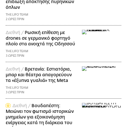
επιδίωξη απόκτησης πυρηνικών
όπλων
THE LIFO TEAM
2 ΩΡΕΣ ΠΡΙΝ
Διεθνή /
Ρωσική επίθεση με
drones σε γερμανικό φορτηγό
πλοίο στα ανοιχτά της Οδησσού
THE LIFO TEAM
3 ΩΡΕΣ ΠΡΙΝ
Διεθνή /
Βρετανία: Εστιατόρια,
μπαρ και θέατρα απαγορεύουν
τα «έξυπνα γυαλιά» της Meta
THE LIFO TEAM
3 ΩΡΕΣ ΠΡΙΝ
Διεθνή /
Βουδαπέστη:
Μειώνει τον φωτισμό ιστορικών
μνημείων για εξοικονόμηση
ενέργειας κατά τη διάρκεια του