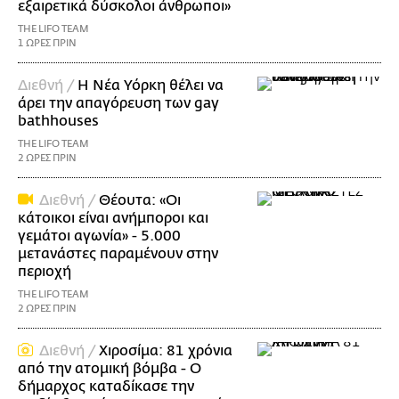
εξαιρετικά δύσκολοι άνθρωποι»
THE LIFO TEAM
1 ΩΡΕΣ ΠΡΙΝ
Διεθνή /
Η Νέα Υόρκη θέλει να
άρει την απαγόρευση των gay
bathhouses
THE LIFO TEAM
2 ΩΡΕΣ ΠΡΙΝ
Διεθνή /
Θέουτα: «Οι
κάτοικοι είναι ανήμποροι και
γεμάτοι αγωνία» - 5.000
μετανάστες παραμένουν στην
περιοχή
THE LIFO TEAM
2 ΩΡΕΣ ΠΡΙΝ
Διεθνή /
Χιροσίμα: 81 χρόνια
από την ατομική βόμβα - Ο
δήμαρχος καταδίκασε την