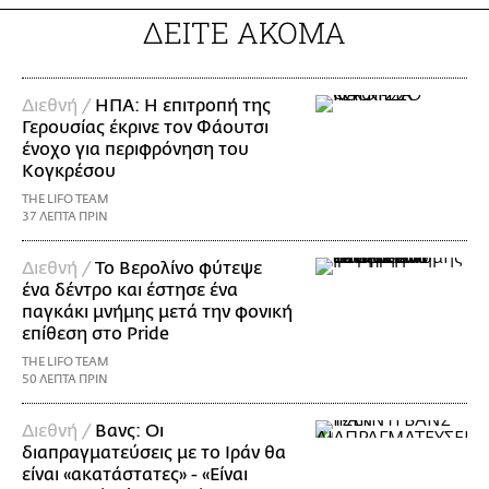
ΔΕΙΤΕ ΑΚΟΜΑ
Διεθνή /
ΗΠΑ: Η επιτροπή της
Γερουσίας έκρινε τον Φάουτσι
ένοχο για περιφρόνηση του
Κογκρέσου
THE LIFO TEAM
37 ΛΕΠΤΑ ΠΡΙΝ
Διεθνή /
Το Βερολίνο φύτεψε
ένα δέντρο και έστησε ένα
παγκάκι μνήμης μετά την φονική
επίθεση στο Pride
THE LIFO TEAM
50 ΛΕΠΤΑ ΠΡΙΝ
Διεθνή /
Βανς: Οι
διαπραγματεύσεις με το Ιράν θα
είναι «ακατάστατες» - «Είναι