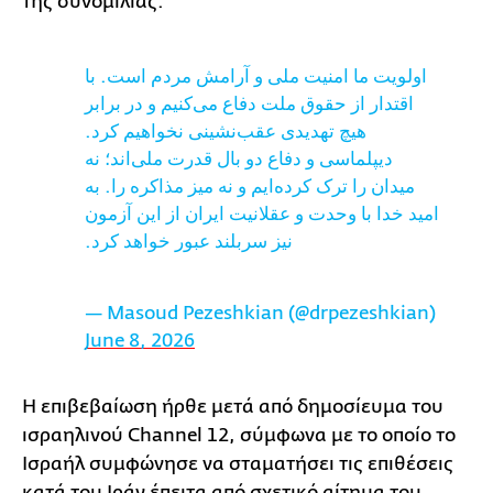
της συνομιλίας.
اولویت ما امنیت ملی و آرامش مردم است. با
اقتدار از حقوق ملت دفاع می‌کنیم و در برابر
هیچ تهدیدی عقب‌نشینی نخواهیم کرد.
دیپلماسی و دفاع دو بال قدرت ملی‌اند؛ نه
میدان را ترک کرده‌ایم و نه میز مذاکره را. به
امید خدا با وحدت و عقلانیت ایران از این آزمون
نیز سربلند عبور خواهد کرد.
— Masoud Pezeshkian (@drpezeshkian)
June 8, 2026
Η επιβεβαίωση ήρθε μετά από δημοσίευμα του
ισραηλινού Channel 12, σύμφωνα με το οποίο το
Ισραήλ συμφώνησε να σταματήσει τις επιθέσεις
κατά του Ιράν έπειτα από σχετικό αίτημα του