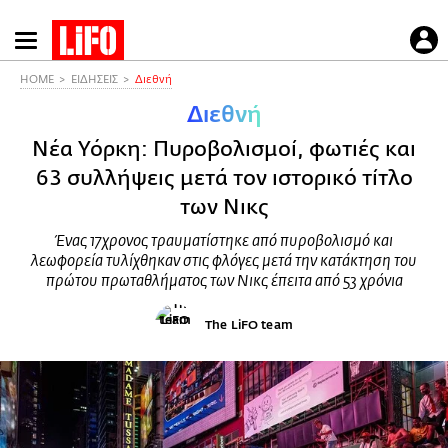
Παράκαμψη
προς
το
HOME
ΕΙΔΗΣΕΙΣ
Διεθνή
κυρίως
Διεθνή
περιεχόμενο
Νέα Υόρκη: Πυροβολισμοί, φωτιές και
63 συλλήψεις μετά τον ιστορικό τίτλο
των Νικς
Ένας 17χρονος τραυματίστηκε από πυροβολισμό και
λεωφορεία τυλίχθηκαν στις φλόγες μετά την κατάκτηση του
πρώτου πρωταθλήματος των Νικς έπειτα από 53 χρόνια
The LiFO team