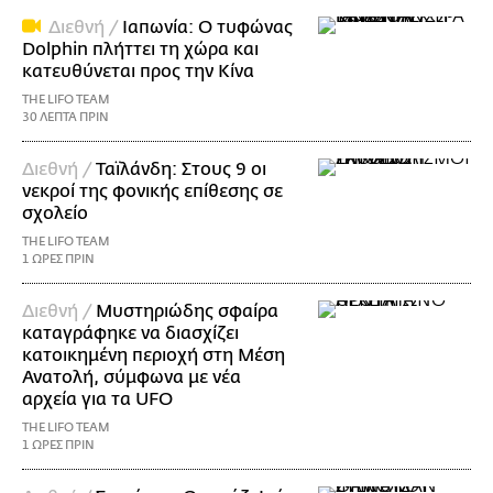
Διεθνή /
Ιαπωνία: Ο τυφώνας
Dolphin πλήττει τη χώρα και
κατευθύνεται προς την Κίνα
THE LIFO TEAM
30 ΛΕΠΤΑ ΠΡΙΝ
Διεθνή /
Ταϊλάνδη: Στους 9 οι
νεκροί της φονικής επίθεσης σε
σχολείο
THE LIFO TEAM
1 ΩΡΕΣ ΠΡΙΝ
Διεθνή /
Μυστηριώδης σφαίρα
καταγράφηκε να διασχίζει
κατοικημένη περιοχή στη Μέση
Ανατολή, σύμφωνα με νέα
αρχεία για τα UFO
THE LIFO TEAM
1 ΩΡΕΣ ΠΡΙΝ