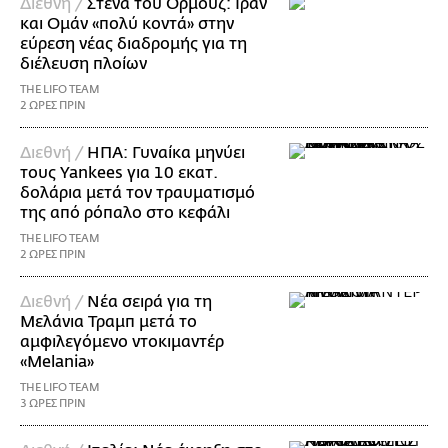
Διεθνή /
Στενά του Ορμούζ: Ιράν
και Ομάν «πολύ κοντά» στην
εύρεση νέας διαδρομής για τη
διέλευση πλοίων
THE LIFO TEAM
2 ΩΡΕΣ ΠΡΙΝ
Διεθνή /
ΗΠΑ: Γυναίκα μηνύει
τους Yankees για 10 εκατ.
δολάρια μετά τον τραυματισμό
της από ρόπαλο στο κεφάλι
THE LIFO TEAM
2 ΩΡΕΣ ΠΡΙΝ
Διεθνή /
Νέα σειρά για τη
Μελάνια Τραμπ μετά το
αμφιλεγόμενο ντοκιμαντέρ
«Melania»
THE LIFO TEAM
3 ΩΡΕΣ ΠΡΙΝ