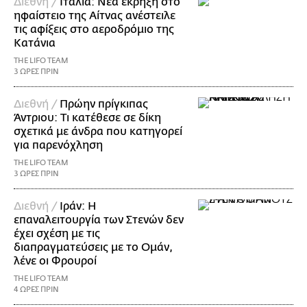
Διεθνή /
Ιταλία: Νέα έκρηξη στο
ηφαίστειο της Αίτνας ανέστειλε
τις αφίξεις στο αεροδρόμιο της
Κατάνια
THE LIFO TEAM
3 ΩΡΕΣ ΠΡΙΝ
Διεθνή /
Πρώην πρίγκιπας
Άντριου: Τι κατέθεσε σε δίκη
σχετικά με άνδρα που κατηγορεί
για παρενόχληση
THE LIFO TEAM
3 ΩΡΕΣ ΠΡΙΝ
Διεθνή /
Ιράν: Η
επαναλειτουργία των Στενών δεν
έχει σχέση με τις
διαπραγματεύσεις με το Ομάν,
λένε οι Φρουροί
THE LIFO TEAM
4 ΩΡΕΣ ΠΡΙΝ