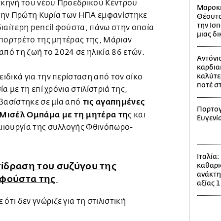
 σκηνή του νέου Προεδρικού Κέντρου
Μαροκι
ώην Πρώτη Κυρία των ΗΠΑ εμφανίστηκε
Θέουτα
την Ισπ
ιαίτερη pencil φούστα, πάνω στην οποία
μιας δ
 πορτρέτο της μητέρας της, Μάριαν
από τη ζωή το 2024 σε ηλικία 86 ετών.
Αντόνι
καρδια
καλύτε
ιδικά για την περίσταση από τον οίκο
ποτέ σ
α με τη επί χρόνια στιλίστριά της,
τις αγαπημένες
βασίστηκε σε μία από
Πορτογ
 Μισέλ Ομπάμα με τη μητέρα τη
ς και
Ευγενί
μιουργία της συλλογής Φθινόπωρο-
Ιταλία
ίδραση του συζύγου της
καθαρι
ανάκτη
 φούστα της
αξίας 1
ι δεν γνώριζε για τη στιλιστική