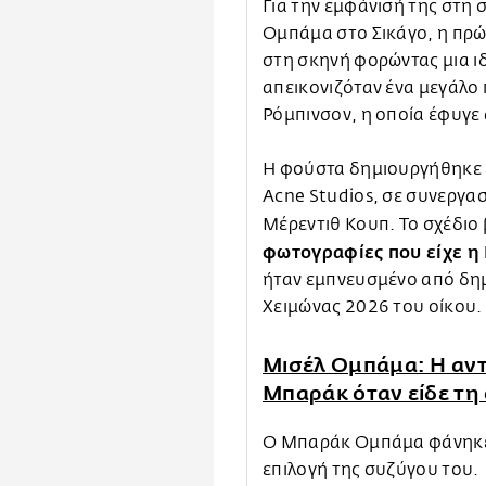
Για την εμφάνισή της στη
Ομπάμα στο Σικάγο, η πρ
στη σκηνή φορώντας μια ιδ
απεικονιζόταν ένα μεγάλο
Ρόμπινσον, η οποία έφυγε 
Η φούστα δημιουργήθηκε ε
Acne Studios, σε συνεργασί
Μέρεντιθ Κουπ. Το σχέδιο 
φωτογραφίες που είχε η
ήταν εμπνευσμένο από δη
Χειμώνας 2026 του οίκου.
Μισέλ Ομπάμα: Η αντ
Μπαράκ όταν είδε τη
Ο Μπαράκ Ομπάμα φάνηκε ότ
επιλογή της συζύγου του.