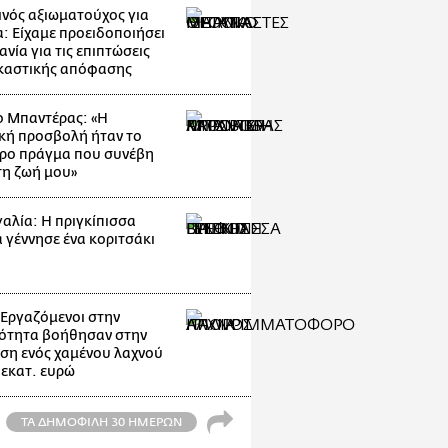
νός αξιωματούχος για
: Είχαμε προειδοποιήσει
ανία για τις επιπτώσεις
ικαστικής απόφασης
ο Μπαντέρας: «Η
κή προσβολή ήταν το
ρο πράγμα που συνέβη
τη ζωή μου»
αλία: Η πριγκίπισσα
α γέννησε ένα κοριτσάκι
: Εργαζόμενοι στην
ότητα βοήθησαν στην
ση ενός χαμένου λαχνού
 εκατ. ευρώ
ΤΑ ΔΗΜΟΦΙΛΗ 30 ΗΜΕΡΩΝ