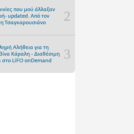
αινίες που μού άλλαξαν
ωή- updated. Aπό τον
η Τσαγκαρουσιάνο
ληρή Αλήθεια για τη
ίνα Κάραλη - Διαθέσιμη
 στo LiFO onDemand