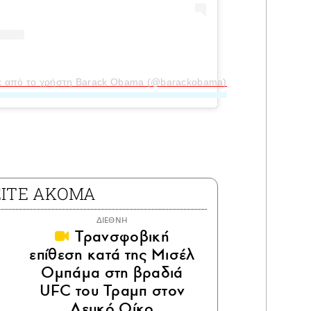
κε από το χρήστη Barack Obama (@barackobama)
ΕΙΤΕ ΑΚΟΜΑ
ΔΙΕΘΝΗ
Τρανσφοβική
επίθεση κατά της Μισέλ
Ομπάμα στη βραδιά
UFC του Τραμπ στον
Λευκό Οίκο