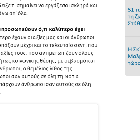
ιξε τι σημαίνει να εργάζεσαι σκληρά και
51 τ
άνω απ’ όλα.
τη ζ
Στάθ
τιπροσωπεύουν ό,τι καλύτερο έχει
ύτερο έχουν οι αξίες μας και οι άνθρωποι
άξουν μέχρι και το τελευταίο σεντ, που
Η Σκ
 αξίες τους, που αντιμετωπίζουν όλους
Μαλβ
τως κοινωνικής θέσης, με σεβασμό και
τώρα
άνθρωποι, ο θεμέλιος λίθος της
ωποι σαν αυτούς σε όλη τη Νότια
υπάρχουν άνθρωποι σαν αυτούς σε όλη
.