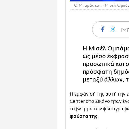
Ο Μπαράκ και η Μισέλ Ομπάμα
Η Μισέλ Ομπάμα
ως μέσο έκφραση
προσωπικά και 
πρόσφατη δημόσ
μεταξύ άλλων, 
Η εμφάνισή της αυτή την 
Center στο Σικάγο ήταν έ
το βλέμμα των φωτογράφων
φούστα της
.