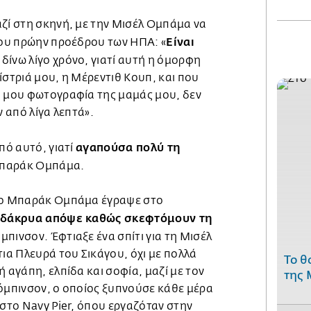
αζί στη σκηνή, με την Μισέλ Ομπάμα να
Είναι
 του πρώην προέδρου των ΗΠΑ: «
δίνω λίγο χρόνο, γιατί αυτή η όμορφη
ίστριά μου, η Μέρεντιθ Κουπ, και που
η μου φωτογραφία της μαμάς μου, δεν
ν από λίγα λεπτά».
αγαπούσα πολύ τη
πό αυτό, γιατί
Μπαράκ Ομπάμα.
, ο Μπαράκ Ομπάμα έγραψε στο
α δάκρυα απόψε καθώς σκεφτόμουν τη
μπινσον. Έφτιαξε ένα σπίτι για τη Μισέλ
τια Πλευρά του Σικάγου, όχι με πολλά
Το θ
ή αγάπη, ελπίδα και σοφία, μαζί με τον
της 
Ρόμπινσον, ο οποίος ξυπνούσε κάθε μέρα
 στο Navy Pier, όπου εργαζόταν στην