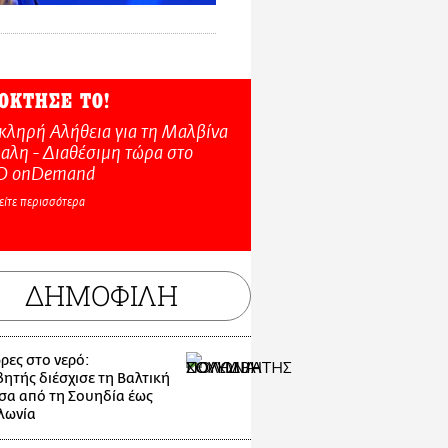
ΟΚΤΗΣΕ ΤΟ!
κληρή Αλήθεια για τη Μαλβίνα
αλη - Διαθέσιμη τώρα στo
O onDemand
είτε περισσότερα
ΔΗΜΟΦΙΛΗ
ρες στο νερό:
ητής διέσχισε τη Βαλτική
α από τη Σουηδία έως
λωνία