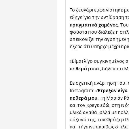
Το ζευγάρι εμφανίστηκε μ
εξηγεί για την αντίδραση
πραγματικά χαμένος.
Του 
φούστα που διάλεξε η στιλ
απεικονίζει την αγαπημέν
ήξερε ότι υπήρχε μέχρι πρι
«Είμαι λίγο συγκινημένος α
πεθερά μου
», δήλωσε ο 
Σε σχετική ανάρτησή του
Έτρεξαν λίγ
Instagram: «
πεθερά μου
, τη Μαριάν Ρό
και τον Κρεγκ εδώ, στη Νό
υλικά αγαθά, αλλά με πολλ
σύζυγό της, τον Φρέιζερ 
και πήγαινε ακριβώς δίπλα