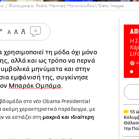
 / Φωτογραφία: Pablo Martinez Monsivais-Pool/Getty Images
ΑΠ
0
Η Σ
Κάρ
 χρησιμοποιεί τη μόδα όχι μόνο
LiF
ς, αλλά και ως τρόπο να περνά
Δ
συμβολικά μηνύματα και στην
ια εμφάνισή της, συγκίνησε
τον
Μπαράκ Ομπάμα
.
εβδομάδα στο νέο Obama Presidential
να ακόμη χαρακτηριστικό παράδειγμα, με
55 ώ
μακριά και ιδιαίτερη
 να εστιάζει στη
Κολυμβ
Θάλασσ
την Πο