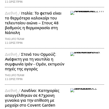
11 ΩΡΕΣ ΠΡΙΝ
Διεθνή /
Ιταλία: Το φετινό είναι
το θερμότερο καλοκαίρι του
τελευταίου αιώνα – Στους 48
βαθμούς η θερμοκρασία στη
Νάπολη
THE LIFO TEAM
11 ΩΡΕΣ ΠΡΙΝ
Διεθνή /
Στενά του Ορμούζ:
Ανέφικτη για τη ναυτιλία η
συμφωνία Ιράν - Ομάν, εκτιμούν
πηγές της αγοράς
THE LIFO TEAM
11 ΩΡΕΣ ΠΡΙΝ
Διεθνή /
Λονδίνο: Κατηγορίες
απαγγέλθηκαν σε 47χρονη
γυναίκα για την επίθεση με
μαχαίρι στο Covent Garden