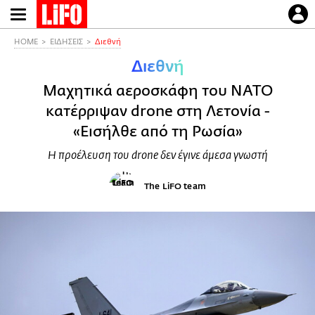
Παράκαμψη
προς
το
HOME
ΕΙΔΗΣΕΙΣ
Διεθνή
κυρίως
Διεθνή
περιεχόμενο
Μαχητικά αεροσκάφη του ΝΑΤΟ
κατέρριψαν drone στη Λετονία -
«Εισήλθε από τη Ρωσία»
Η προέλευση του drone δεν έγινε άμεσα γνωστή
The LiFO team