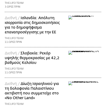
THE LIFO TEAM
3 ΩΡΕΣ ΠΡΙΝ
Διεθνή /
Ισλανδία: Απόλυτη
ισορροπία στις δημοσκοπήσεις
για το δημοψήφισμα
επαναπροσέγγισης με την ΕΕ
THE LIFO TEAM
11 ΩΡΕΣ ΠΡΙΝ
Διεθνή /
Σλοβακία: Ρεκόρ
υψηλής θερμοκρασίας με 42,2
βαθμούς Κελσίου
THE LIFO TEAM
11 ΩΡΕΣ ΠΡΙΝ
Διεθνή /
Δίωξη Ισραηλινού για
τη δολοφονία Παλαιστίνιου
ακτιβιστή που συμμετείχε στο
«No Other Land»
THE LIFO TEAM