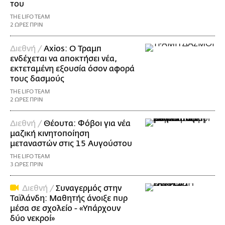
του
THE LIFO TEAM
2 ΩΡΕΣ ΠΡΙΝ
Διεθνή /
Axios: Ο Τραμπ
ενδέχεται να αποκτήσει νέα,
εκτεταμένη εξουσία όσον αφορά
τους δασμούς
THE LIFO TEAM
2 ΩΡΕΣ ΠΡΙΝ
Διεθνή /
Θέουτα: Φόβοι για νέα
μαζική κινητοποίηση
μεταναστών στις 15 Αυγούστου
THE LIFO TEAM
3 ΩΡΕΣ ΠΡΙΝ
Διεθνή /
Συναγερμός στην
Ταϊλάνδη: Μαθητής άνοιξε πυρ
μέσα σε σχολείο - «Υπάρχουν
δύο νεκροί»