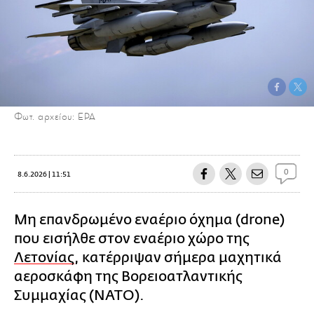
Φωτ. αρχείου: EPA
0
8.6.2026 | 11:51
Μη επανδρωμένο εναέριο όχημα (drone)
που εισήλθε στον εναέριο χώρο της
Λετονίας
, κατέρριψαν σήμερα μαχητικά
αεροσκάφη της Βορειοατλαντικής
Συμμαχίας (ΝΑΤΟ).