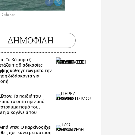
 Defense
ΔΗΜΟΦΙΛΗ
α: Το Κέιμπριτζ
τάζει τις διαδικασίες
ψης καθηγητών μετά την
ηση διδάσκοντα για
λοπή
ίλτον: Τα παιδιά του
 από το σπίτι πριν από
τοτραυματισμό του,
ε η οικογένειά του
Μπάιντεν: Ο καρκίνος έχει
θεί, έχει κάνει μετάσταση