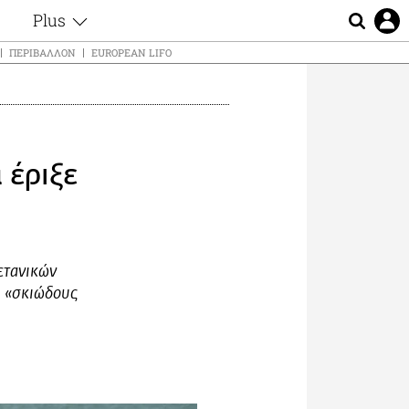
Plus
ς
Θέματα
ΠΕΡΙΒΆΛΛΟΝ
EUROPEAN LIFO
Συνεντεύξεις
ς
Videos
τα
Αφιερώματα
t
Ζώδια
 έριξε
Εξομολογήσεις
Blogs
μη
Οι Αθηναίοι
ς
Απώλειες
Lgbtqi+
ετανικών
Επιλογές
υ «σκιώδους