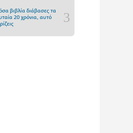
όσα βιβλία διάβασες τα
υταία 20 χρόνια, αυτό
ρίζεις