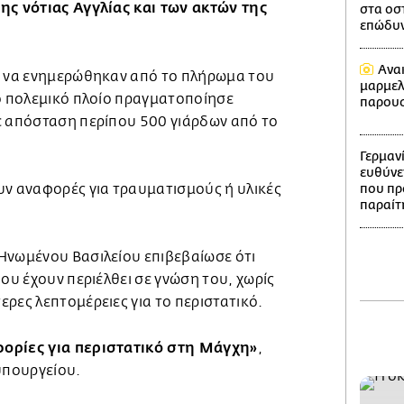
ης νότιας Αγγλίας και των ακτών της
στα οστ
επώδυνο
Ανα
ι να ενημερώθηκαν από το πλήρωμα του
μαρμελ
κό πολεμικό πλοίο πραγματοποίησε
παρουσ
ε απόσταση περίπου 500 γιάρδων από το
Γερμαν
ευθύνε
υν αναφορές για τραυματισμούς ή υλικές
που πρ
παραίτ
Ηνωμένου Βασιλείου επιβεβαίωσε ότι
που έχουν περιέλθει σε γνώση του, χωρίς
ρες λεπτομέρειες για το περιστατικό.
ορίες για περιστατικό στη Μάγχη»
,
πουργείου.