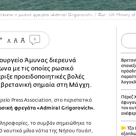
πλέκεται η ρωσική φρεγάτα «Admiral Grigorovich» / Φωτ.: UK Ministry of
0
ουργείο Άμυνας διερευνά
Βρετανί
επανεξε
να με τις οποίες ρωσικό
πρόσλη
έριξε προειδοποιητικές βολές
παραίτ
λογοκ
ε βρετανική σημαία στη Μάγχη.
Πέρεζ Χ
ίο Press Association, στο περιστατικό
έφυγαν
σική φρεγάτα «Admiral Grigorovich».
τον αυ
ανέφερ
πληροφορίες, το συμβάν σημειώθηκε το
Τζο 
0 ναυτικά μίλια νότια της Νήσου Γουάιτ,
εξαπλω