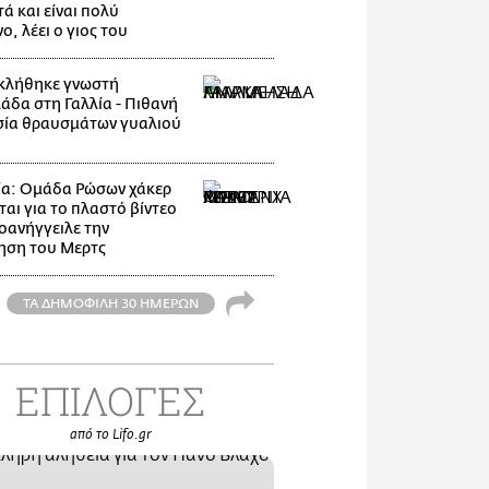
ά και είναι πολύ
, λέει ο γιος του
κλήθηκε γνωστή
άδα στη Γαλλία - Πιθανή
ία θραυσμάτων γυαλιού
ία: Ομάδα Ρώσων χάκερ
ται για το πλαστό βίντεο
οανήγγειλε την
ηση του Μερτς
ΤΑ ΔΗΜΟΦΙΛΗ 30 ΗΜΕΡΩΝ
ΕΠΙΛΟΓΕΣ
από το Lifo.gr