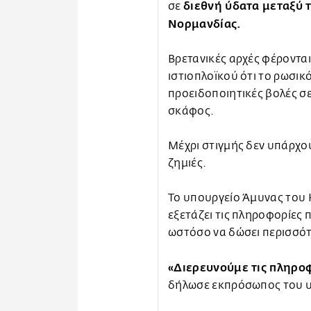
διεθνή ύδατα μεταξύ τ
σε
Νορμανδίας.
Βρετανικές αρχές φέροντα
ιστιοπλοϊκού ότι το ρωσι
προειδοποιητικές βολές σ
σκάφος.
Μέχρι στιγμής δεν υπάρχο
ζημιές.
Το υπουργείο Άμυνας του 
εξετάζει τις πληροφορίες 
ωστόσο να δώσει περισσότε
«Διερευνούμε τις πληροφ
δήλωσε εκπρόσωπος του υ