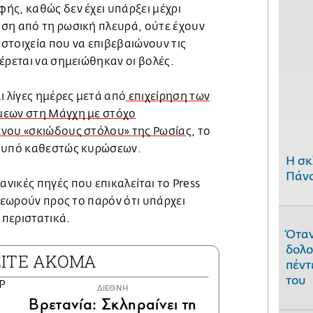
ής, καθώς δεν έχει υπάρξει μέχρι
ση από τη ρωσική πλευρά, ούτε έχουν
στοιχεία που να επιβεβαιώνουν τις
έρεται να σημειώθηκαν οι βολές.
ι λίγες ημέρες μετά από
επιχείρηση των
μεων στη Μάγχη με στόχο
νου «σκιώδους στόλου» της Ρωσία
ς, το
ο υπό καθεστώς κυρώσεων.
H σκ
Πάνο
ικές πηγές που επικαλείται το Press
 θεωρούν προς το παρόν ότι υπάρχει
περιστατικά.
Όταν
δολο
ΕΙΤΕ ΑΚΟΜΑ
πέντ
του
ΔΙΕΘΝΗ
Βρετανία: Σκληραίνει τη