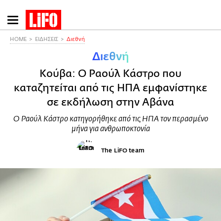
Παράκαμψη
προς
το
HOME
ΕΙΔΗΣΕΙΣ
Διεθνή
κυρίως
Διεθνή
περιεχόμενο
Κούβα: Ο Ραούλ Κάστρο που
καταζητείται από τις ΗΠΑ εμφανίστηκε
σε εκδήλωση στην Αβάνα
Ο Ραούλ Κάστρο κατηγορήθηκε από τις ΗΠΑ τον περασμένο
μήνα για ανθρωποκτονία
The LiFO team