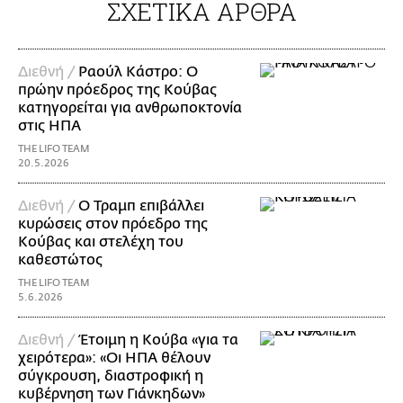
ΣΧΕΤΙΚΑ ΑΡΘΡΑ
Διεθνή /
Ραούλ Κάστρο: Ο
πρώην πρόεδρος της Κούβας
κατηγορείται για ανθρωποκτονία
στις ΗΠΑ
THE LIFO TEAM
20.5.2026
Διεθνή /
Ο Τραμπ επιβάλλει
κυρώσεις στον πρόεδρο της
Κούβας και στελέχη του
καθεστώτος
THE LIFO TEAM
5.6.2026
Διεθνή /
Έτοιμη η Κούβα «για τα
χειρότερα»: «Οι ΗΠΑ θέλουν
σύγκρουση, διαστροφική η
κυβέρνηση των Γιάνκηδων»