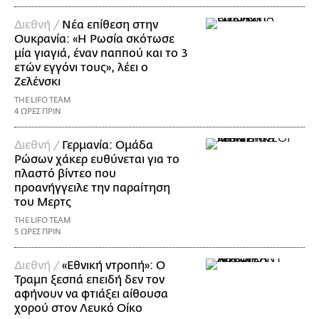
Διεθνή /
Νέα επίθεση στην
Ουκρανία: «Η Ρωσία σκότωσε
μία γιαγιά, έναν παππού και το 3
ετών εγγόνι τους», λέει ο
Ζελένσκι
THE LIFO TEAM
4 ΩΡΕΣ ΠΡΙΝ
Διεθνή /
Γερμανία: Ομάδα
Ρώσων χάκερ ευθύνεται για το
πλαστό βίντεο που
προανήγγειλε την παραίτηση
του Μερτς
THE LIFO TEAM
5 ΩΡΕΣ ΠΡΙΝ
Διεθνή /
«Εθνική ντροπή»: Ο
Τραμπ ξεσπά επειδή δεν τον
αφήνουν να φτιάξει αίθουσα
χορού στον Λευκό Οίκο