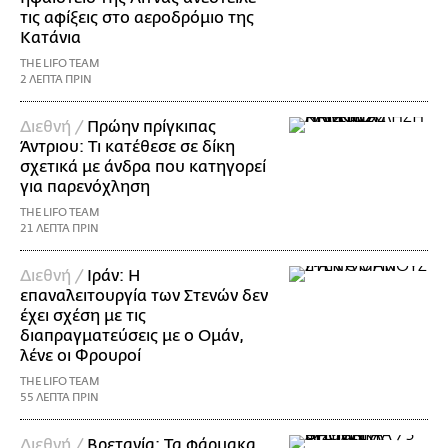
τις αφίξεις στο αεροδρόμιο της
Κατάνια
THE LIFO TEAM
2 ΛΕΠΤΑ ΠΡΙΝ
Διεθνή /
Πρώην πρίγκιπας
Άντριου: Τι κατέθεσε σε δίκη
σχετικά με άνδρα που κατηγορεί
για παρενόχληση
THE LIFO TEAM
21 ΛΕΠΤΑ ΠΡΙΝ
Διεθνή /
Ιράν: Η
επαναλειτουργία των Στενών δεν
έχει σχέση με τις
διαπραγματεύσεις με ο Ομάν,
λένε οι Φρουροί
THE LIFO TEAM
55 ΛΕΠΤΑ ΠΡΙΝ
Διεθνή /
Βρετανία: Τα φάρμακα