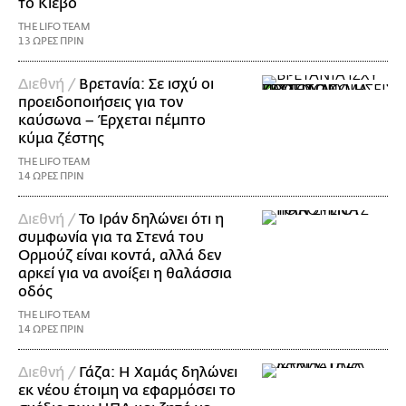
το Κίεβο
THE LIFO TEAM
13 ΩΡΕΣ ΠΡΙΝ
Διεθνή /
Βρετανία: Σε ισχύ οι
προειδοποιήσεις για τον
καύσωνα – Έρχεται πέμπτο
κύμα ζέστης
THE LIFO TEAM
14 ΩΡΕΣ ΠΡΙΝ
Διεθνή /
Το Ιράν δηλώνει ότι η
συμφωνία για τα Στενά του
Ορμούζ είναι κοντά, αλλά δεν
αρκεί για να ανοίξει η θαλάσσια
οδός
THE LIFO TEAM
14 ΩΡΕΣ ΠΡΙΝ
Διεθνή /
Γάζα: Η Χαμάς δηλώνει
εκ νέου έτοιμη να εφαρμόσει το