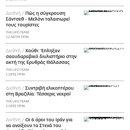
Διεθνή /
Πώς η σύγκρουση
Σάντσεθ - Μελόνι ταλαιπωρεί
τους τουρίστες
THE LIFO TEAM
22 ΛΕΠΤΑ ΠΡΙΝ
Διεθνή /
Χούθι: Έπληξαν
σαουδαραβικό διυλιστήριο στην
ακτή της Ερυθράς Θάλασσας
THE LIFO TEAM
1 ΩΡΕΣ ΠΡΙΝ
Διεθνή /
Συντριβή ελικοπτέρου
στη Βραζιλία: Τέσσερις νεκροί
THE LIFO TEAM
2 ΩΡΕΣ ΠΡΙΝ
Διεθνή /
Οι 6 όροι του Ιράν για
να ανοίξουν τα Στενά του