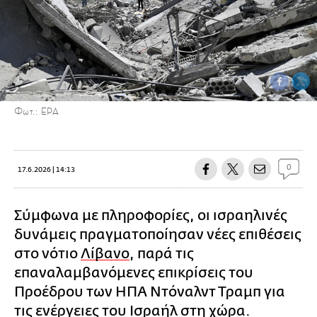
Φωτ.: ΕΡΑ
0
17.6.2026 | 14:13
Σύμφωνα με πληροφορίες, οι ισραηλινές
δυνάμεις πραγματοποίησαν νέες επιθέσεις
στο νότιο
Λίβανο
, παρά τις
επαναλαμβανόμενες επικρίσεις του
Προέδρου των ΗΠΑ Ντόναλντ Τραμπ για
τις ενέργειες του Ισραήλ στη χώρα.