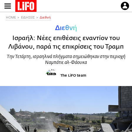
Παράκαμψη
προς
το
HOME
ΕΙΔΗΣΕΙΣ
Διεθνή
κυρίως
Διεθνή
περιεχόμενο
Ισραήλ: Νέες επιθέσεις εναντίον του
Λιβάνου, παρά τις επικρίσεις του Τραμπ
Την Τετάρτη, ισραηλινά πλήγματα σημειώθηκαν στην περιοχή
Ναμπάτιε αλ-Φάουκα
The LiFO team