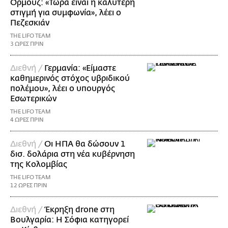
Ορμούζ: «Τώρα είναι η καλύτερη
στιγμή για συμφωνία», λέει ο
Πεζεσκιάν
THE LIFO TEAM
3 ΩΡΕΣ ΠΡΙΝ
Διεθνή /
Γερμανία: «Είμαστε
καθημερινός στόχος υβριδικού
πολέμου», λέει ο υπουργός
Εσωτερικών
THE LIFO TEAM
4 ΩΡΕΣ ΠΡΙΝ
Διεθνή /
Οι ΗΠΑ θα δώσουν 1
δισ. δολάρια στη νέα κυβέρνηση
της Κολομβίας
THE LIFO TEAM
12 ΩΡΕΣ ΠΡΙΝ
Διεθνή /
Έκρηξη drone στη
Βουλγαρία: Η Σόφια κατηγορεί