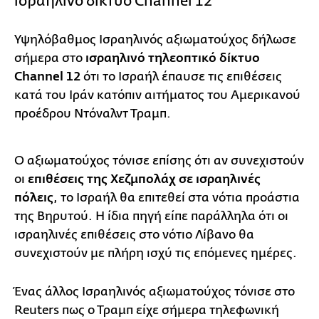
ισραηλινό δίκτυο Channel 12
Υψηλόβαθμος Ισραηλινός αξιωματούχος δήλωσε
σήμερα στο
ισραηλινό τηλεοπτικό δίκτυο
Channel 12
ότι το Ισραήλ έπαυσε τις επιθέσεις
κατά του Ιράν κατόπιν αιτήματος του Αμερικανού
προέδρου Ντόναλντ Τραμπ.
Ο αξιωματούχος τόνισε επίσης ότι αν συνεχιστούν
οι
επιθέσεις της Χεζμπολάχ σε ισραηλινές
πόλεις
, το Ισραήλ θα επιτεθεί στα νότια προάστια
της Βηρυτού. Η ίδια πηγή είπε παράλληλα ότι οι
ισραηλινές επιθέσεις στο νότιο Λίβανο θα
συνεχιστούν με πλήρη ισχύ τις επόμενες ημέρες.
Ένας άλλος Ισραηλινός αξιωματούχος τόνισε στο
Reuters πως ο Τραμπ είχε σήμερα τηλεφωνική