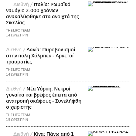
Διεθνή /
Ιταλία: Ρωμαϊκό
ναυάγιο 2.000 χρόνων
ανακαλύφθηκε στα ανοιχτά της
Σικελίας
THE LIFO TEAM
14 ΩΡΕΣ ΠΡΙΝ
Διεθνή /
Δανία: Πυροβολισμοί
στην πόλη Χόλμπεκ - Αρκετοί
τραυματίες
THE LIFO TEAM
14 ΩΡΕΣ ΠΡΙΝ
Διεθνή /
Νέα Υόρκη: Νεκροί
γυναίκα και βρέφος έπειτα από
ανατροπή σκάφους - Συνελήφθη
ο χειριστής
THE LIFO TEAM
15 ΩΡΕΣ ΠΡΙΝ
Διεθνή /
Κίνα: Πάνω από 1