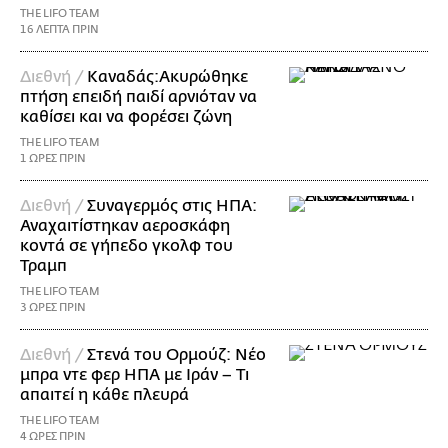
THE LIFO TEAM
16 ΛΕΠΤΑ ΠΡΙΝ
Διεθνή /
Καναδάς:Ακυρώθηκε
πτήση επειδή παιδί αρνιόταν να
καθίσει και να φορέσει ζώνη
THE LIFO TEAM
1 ΩΡΕΣ ΠΡΙΝ
Διεθνή /
Συναγερμός στις ΗΠΑ:
Αναχαιτίστηκαν αεροσκάφη
κοντά σε γήπεδο γκολφ του
Τραμπ
THE LIFO TEAM
3 ΩΡΕΣ ΠΡΙΝ
Διεθνή /
Στενά του Ορμούζ: Νέο
μπρα ντε φερ ΗΠΑ με Ιράν – Τι
απαιτεί η κάθε πλευρά
THE LIFO TEAM
4 ΩΡΕΣ ΠΡΙΝ