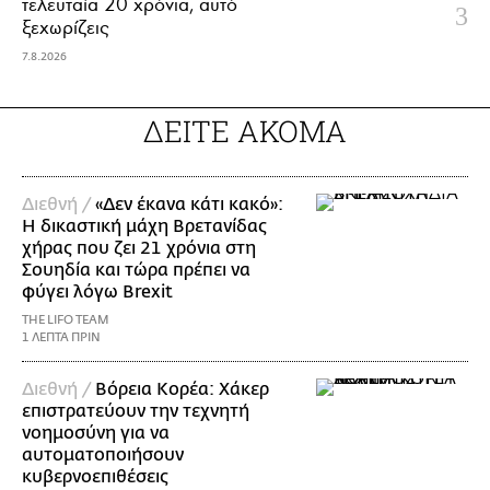
τελευταία 20 χρόνια, αυτό
ξεχωρίζεις
7.8.2026
ΔΕΙΤΕ ΑΚΟΜΑ
Διεθνή /
«Δεν έκανα κάτι κακό»:
Η δικαστική μάχη Βρετανίδας
χήρας που ζει 21 χρόνια στη
Σουηδία και τώρα πρέπει να
φύγει λόγω Brexit
THE LIFO TEAM
1 ΛΕΠΤΑ ΠΡΙΝ
Διεθνή /
Βόρεια Κορέα: Χάκερ
επιστρατεύουν την τεχνητή
νοημοσύνη για να
αυτοματοποιήσουν
κυβερνοεπιθέσεις