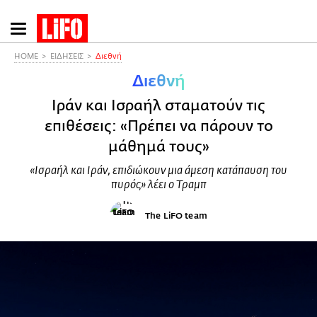
Παράκαμψη
προς
το
HOME
ΕΙΔΗΣΕΙΣ
Διεθνή
κυρίως
Διεθνή
περιεχόμενο
Ιράν και Ισραήλ σταματούν τις
επιθέσεις: «Πρέπει να πάρουν το
μάθημά τους»
«Ισραήλ και Ιράν, επιδιώκουν μια άμεση κατάπαυση του
πυρός» λέει ο Τραμπ
The LiFO team