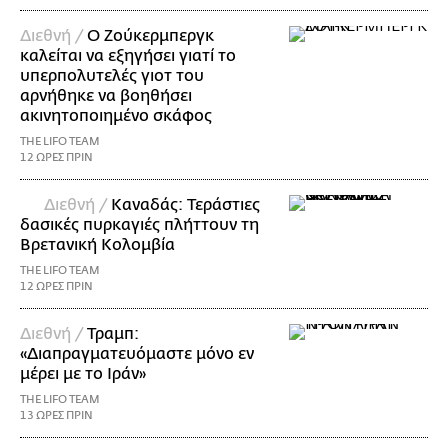
Διεθνή /
Ο Ζούκερμπεργκ
καλείται να εξηγήσει γιατί το
υπερπολυτελές γιοτ του
αρνήθηκε να βοηθήσει
ακινητοποιημένο σκάφος
THE LIFO TEAM
12 ΩΡΕΣ ΠΡΙΝ
Διεθνή /
Καναδάς: Τεράστιες
δασικές πυρκαγιές πλήττουν τη
Βρετανική Κολομβία
THE LIFO TEAM
12 ΩΡΕΣ ΠΡΙΝ
Διεθνή /
Τραμπ:
«Διαπραγματευόμαστε μόνο εν
μέρει με το Ιράν»
THE LIFO TEAM
13 ΩΡΕΣ ΠΡΙΝ