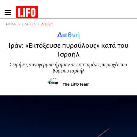
Παράκαμψη
προς
το
HOME
ΕΙΔΗΣΕΙΣ
Διεθνή
κυρίως
Διεθνή
περιεχόμενο
Ιράν: «Εκτόξευσε πυραύλους» κατά του
Ισραήλ
Σειρήνες συναγερμού ήχησαν σε εκτεταμένες περιοχές του
βόρειου Ισραήλ
The LiFO team