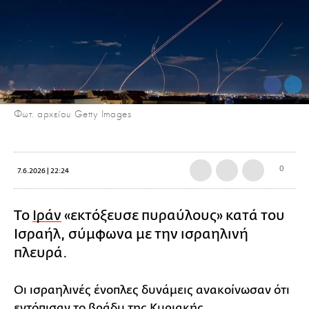
Φωτ. αρχείου Getty Images
0
7.6.2026 | 22:24
Το
Ιράν
«εκτόξευσε πυραύλους» κατά του
Ισραήλ, σύμφωνα με την ισραηλινή
πλευρά.
Οι ισραηλινές ένοπλες δυνάμεις ανακοίνωσαν ότι
εντόπισαν το βράδυ της Κυριακής