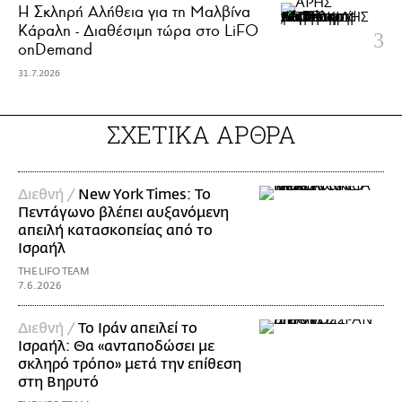
Η Σκληρή Αλήθεια για τη Μαλβίνα
Κάραλη - Διαθέσιμη τώρα στo LiFO
onDemand
31.7.2026
ΣΧΕΤΙΚΑ ΑΡΘΡΑ
Διεθνή /
New York Times: Το
Πεντάγωνο βλέπει αυξανόμενη
απειλή κατασκοπείας από το
Ισραήλ
THE LIFO TEAM
7.6.2026
Διεθνή /
Το Ιράν απειλεί το
Ισραήλ: Θα «ανταποδώσει με
σκληρό τρόπο» μετά την επίθεση
στη Βηρυτό