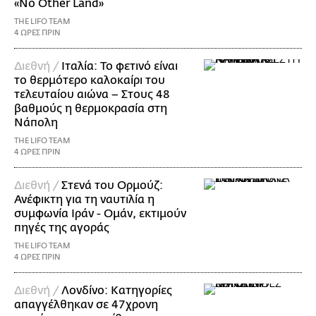
«No Other Land»
THE LIFO TEAM
4 ΩΡΕΣ ΠΡΙΝ
Διεθνή /
Ιταλία: Το φετινό είναι
το θερμότερο καλοκαίρι του
τελευταίου αιώνα – Στους 48
βαθμούς η θερμοκρασία στη
Νάπολη
THE LIFO TEAM
4 ΩΡΕΣ ΠΡΙΝ
Διεθνή /
Στενά του Ορμούζ:
Ανέφικτη για τη ναυτιλία η
συμφωνία Ιράν - Ομάν, εκτιμούν
πηγές της αγοράς
THE LIFO TEAM
4 ΩΡΕΣ ΠΡΙΝ
Διεθνή /
Λονδίνο: Κατηγορίες
απαγγέλθηκαν σε 47χρονη