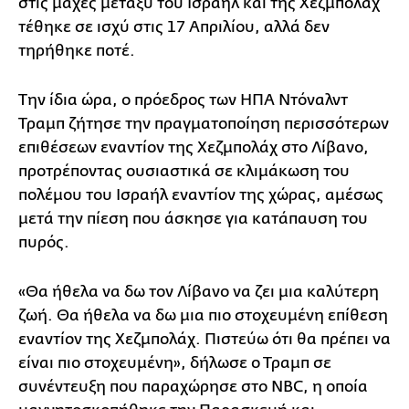
στις μάχες μεταξύ του Ισραήλ και της Χεζμπολάχ
τέθηκε σε ισχύ στις 17 Απριλίου, αλλά δεν
τηρήθηκε ποτέ.
Την ίδια ώρα, ο πρόεδρος των ΗΠΑ Ντόναλντ
Τραμπ ζήτησε την πραγματοποίηση περισσότερων
επιθέσεων εναντίον της Χεζμπολάχ στο Λίβανο,
προτρέποντας ουσιαστικά σε κλιμάκωση του
πολέμου του Ισραήλ εναντίον της χώρας, αμέσως
μετά την πίεση που άσκησε για κατάπαυση του
πυρός.
«Θα ήθελα να δω τον Λίβανο να ζει μια καλύτερη
ζωή. Θα ήθελα να δω μια πιο στοχευμένη επίθεση
εναντίον της Χεζμπολάχ. Πιστεύω ότι θα πρέπει να
είναι πιο στοχευμένη», δήλωσε ο Τραμπ σε
συνέντευξη που παραχώρησε στο NBC, η οποία