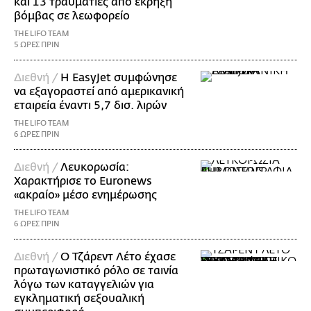
και 13 τραυματίες από έκρηξη
βόμβας σε λεωφορείο
THE LIFO TEAM
5 ΩΡΕΣ ΠΡΙΝ
Διεθνή /
Η EasyJet συμφώνησε
να εξαγοραστεί από αμερικανική
εταιρεία έναντι 5,7 δισ. λιρών
THE LIFO TEAM
6 ΩΡΕΣ ΠΡΙΝ
Διεθνή /
Λευκορωσία:
Χαρακτήρισε το Euronews
«ακραίο» μέσο ενημέρωσης
THE LIFO TEAM
6 ΩΡΕΣ ΠΡΙΝ
Διεθνή /
Ο Τζάρεντ Λέτο έχασε
πρωταγωνιστικό ρόλο σε ταινία
λόγω των καταγγελιών για
εγκληματική σεξουαλική