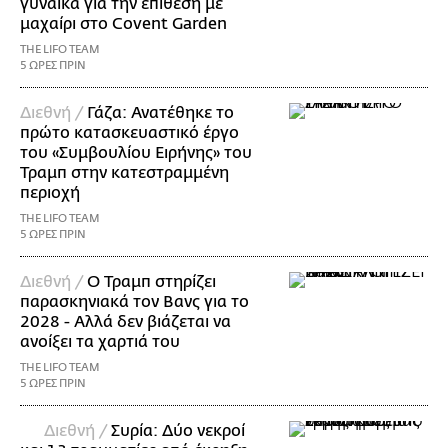
γυναίκα για την επίθεση με
μαχαίρι στο Covent Garden
THE LIFO TEAM
5 ΩΡΕΣ ΠΡΙΝ
Διεθνή /
Γάζα: Ανατέθηκε το
πρώτο κατασκευαστικό έργο
του «Συμβουλίου Ειρήνης» του
Τραμπ στην κατεστραμμένη
περιοχή
THE LIFO TEAM
5 ΩΡΕΣ ΠΡΙΝ
Διεθνή /
Ο Τραμπ στηρίζει
παρασκηνιακά τον Βανς για το
2028 - Αλλά δεν βιάζεται να
ανοίξει τα χαρτιά του
THE LIFO TEAM
5 ΩΡΕΣ ΠΡΙΝ
Διεθνή /
Συρία: Δύο νεκροί