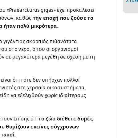
Στάθ
υ «Praearcturus gigas» έχει προκαλέσει
την εποχή που ζούσε τα
μόνων, καθώς
α ήταν πολύ μικρότερα.
 ο γιγάντιος σκορπιός πιθανότατα
ου στο νερό, όπου οι οργανισμοί
 σε μεγαλύτερα μεγέθη σε σχέση με τη
είναι ότι τότε δεν υπήρχαν πολλοί
ωνιστές στα χερσαία οικοσυστήματα,
είδη να εξελιχθούν χωρίς ιδιαίτερους
το ζώο διέθετε δομές
τουν επίσης ότι
ου θυμίζουν εκείνες σύγχρονων
στακοί.