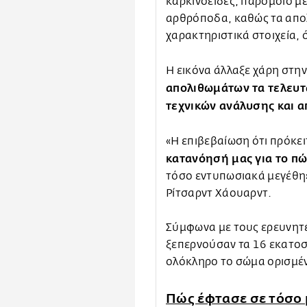
καρκινοειδές, παρόμοιο με
αρθρόποδα, καθώς τα απολ
χαρακτηριστικά στοιχεία, 
Η εικόνα άλλαξε χάρη στ
απολιθωμάτων τα τελευτ
τεχνικών ανάλυσης και α
«Η επιβεβαίωση ότι πρόκει
κατανόησή μας για το πώ
τόσο εντυπωσιακά μεγέθη»
Ρίτσαρντ Χάουαρντ.
Σύμφωνα με τους ερευνητέ
ξεπερνούσαν τα 16 εκατοσ
ολόκληρο το σώμα ορισμέ
Πώς έφτασε σε τόσο