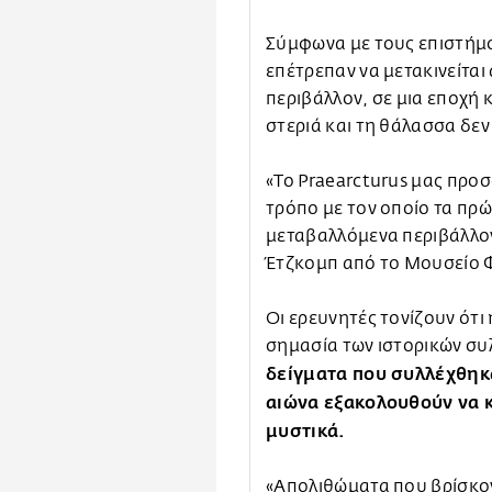
Σύμφωνα με τους επιστήμο
επέτρεπαν να μετακινείται
περιβάλλον, σε μια εποχή 
στεριά και τη θάλασσα δε
«Το Praearcturus μας προσ
τρόπο με τον οποίο τα πρ
μεταβαλλόμενα περιβάλλον
Έτζκομπ από το Μουσείο Φ
Οι ερευνητές τονίζουν ότι
σημασία των ιστορικών συ
δείγματα που συλλέχθηκ
αιώνα εξακολουθούν να 
μυστικά.
«Απολιθώματα που βρίσκον