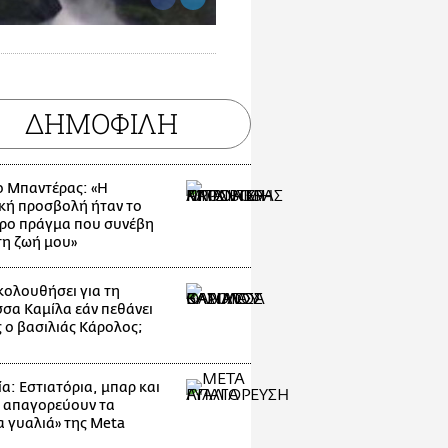
ΔΗΜΟΦΙΛΗ
ο Μπαντέρας: «Η
κή προσβολή ήταν το
ρο πράγμα που συνέβη
τη ζωή μου»
ακολουθήσει για τη
σσα Καμίλα εάν πεθάνει
 ο βασιλιάς Κάρολος;
α: Εστιατόρια, μπαρ και
 απαγορεύουν τα
α γυαλιά» της Meta