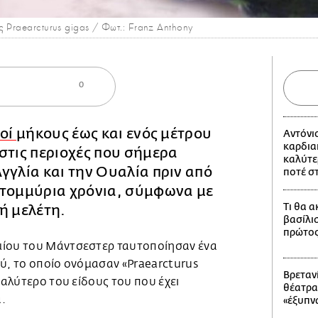
ς Praearcturus gigas / Φωτ.: Franz Anthony
0
ιοί
μήκους έως και ενός μέτρου
Αντόνι
καρδια
στις περιοχές που σήμερα
καλύτε
γγλία και την Ουαλία πριν από
ποτέ σ
ατομμύρια χρόνια, σύμφωνα με
Τι θα 
ή μελέτη.
βασίλι
πρώτος
μίου του Μάντσεστερ ταυτοποίησαν ένα
ύ, το οποίο ονόμασαν «Praearcturus
Βρετανί
γαλύτερο του είδους του που έχει
θέατρα
.
«έξυπν