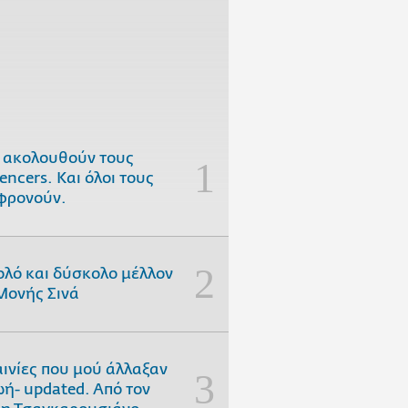
 ακολουθούν τους
uencers. Και όλοι τους
φρονούν.
ολό και δύσκολο μέλλον
Μονής Σινά
αινίες που μού άλλαξαν
ωή- updated. Aπό τον