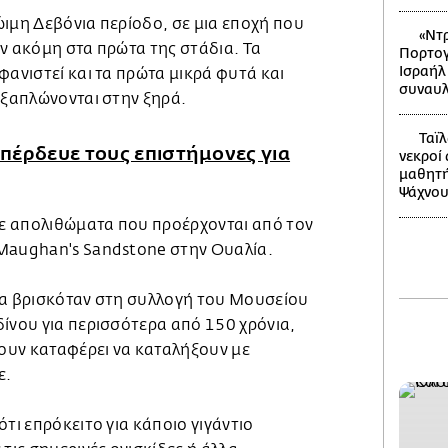
ιμη Δεβόνια περίοδο, σε μια εποχή που
«Ντρ
ν ακόμη στα πρώτα της στάδια. Τα
Πορτογ
Ισραήλ
φανιστεί και τα πρώτα μικρά φυτά και
συναυλ
εξαπλώνονται στην ξηρά.
Ταϊλ
πέρδευε τους επιστήμονες για
νεκροί
μαθητή
Ψάχνου
ε απολιθώματα που προέρχονται από τον
Maughan's Sandstone στην Ουαλία.
τα βρισκόταν στη συλλογή του Μουσείου
ίνου για περισσότερα από 150 χρόνια,
χουν καταφέρει να καταλήξουν με
ε.
ότι επρόκειτο για κάποιο γιγάντιο