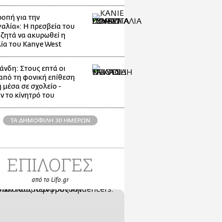
οπή για την
αλία»: Η πρεσβεία του
 ζητά να ακυρωθεί η
ία του Kanye West
άνδη: Στους επτά οι
 από τη φονική επίθεση
 μέσα σε σχολείο -
ν το κίνητρό του
ΤΑ ΔΗΜΟΦΙΛΗ 30 ΗΜΕΡΩΝ
ΕΠΙΛΟΓΕΣ
από το Lifo.gr