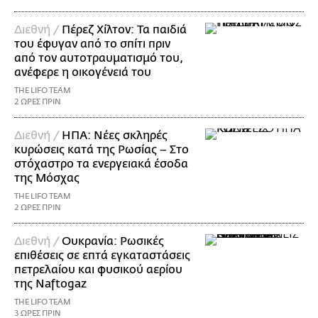
Διεθνή /
Πέρεζ Χίλτον: Τα παιδιά
του έφυγαν από το σπίτι πριν
από τον αυτοτραυματισμό του,
ανέφερε η οικογένειά του
THE LIFO TEAM
2 ΩΡΕΣ ΠΡΙΝ
Διεθνή /
ΗΠΑ: Nέες σκληρές
κυρώσεις κατά της Ρωσίας – Στο
στόχαστρο τα ενεργειακά έσοδα
της Μόσχας
THE LIFO TEAM
2 ΩΡΕΣ ΠΡΙΝ
Διεθνή /
Ουκρανία: Ρωσικές
επιθέσεις σε επτά εγκαταστάσεις
πετρελαίου και φυσικού αερίου
της Naftogaz
THE LIFO TEAM
3 ΩΡΕΣ ΠΡΙΝ