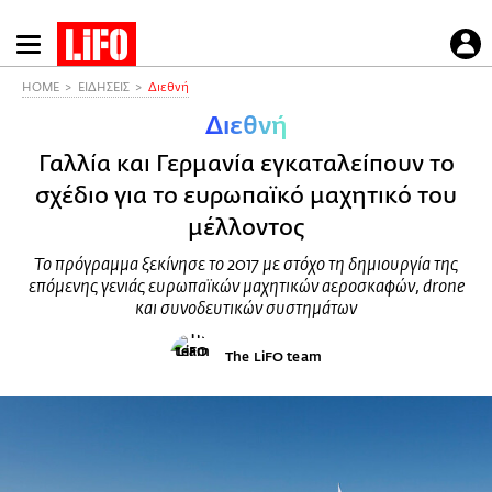
Παράκαμψη
προς
το
HOME
ΕΙΔΗΣΕΙΣ
Διεθνή
κυρίως
Διεθνή
περιεχόμενο
Γαλλία και Γερμανία εγκαταλείπουν το
σχέδιο για το ευρωπαϊκό μαχητικό του
μέλλοντος
Το πρόγραμμα ξεκίνησε το 2017 με στόχο τη δημιουργία της
επόμενης γενιάς ευρωπαϊκών μαχητικών αεροσκαφών, drone
και συνοδευτικών συστημάτων
The LiFO team