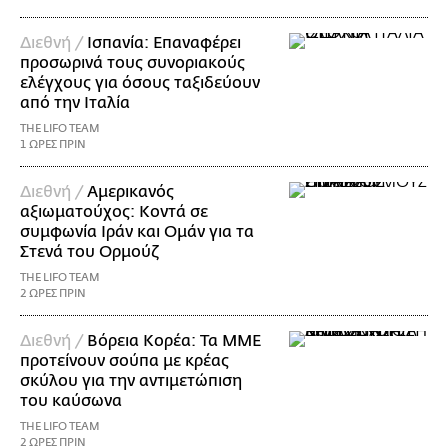
Διεθνή /
Ισπανία: Επαναφέρει
προσωρινά τους συνοριακούς
ελέγχους για όσους ταξιδεύουν
από την Ιταλία
THE LIFO TEAM
1 ΩΡΕΣ ΠΡΙΝ
Διεθνή /
Αμερικανός
αξιωματούχος: Κοντά σε
συμφωνία Ιράν και Ομάν για τα
Στενά του Ορμούζ
THE LIFO TEAM
2 ΩΡΕΣ ΠΡΙΝ
Διεθνή /
Βόρεια Κορέα: Τα ΜΜΕ
προτείνουν σούπα με κρέας
σκύλου για την αντιμετώπιση
του καύσωνα
THE LIFO TEAM
2 ΩΡΕΣ ΠΡΙΝ