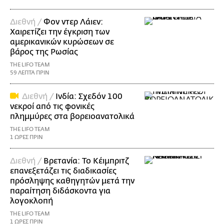
Διεθνή /
Φον ντερ Λάιεν:
Χαιρετίζει την έγκριση των
αμερικανικών κυρώσεων σε
βάρος της Ρωσίας
THE LIFO TEAM
59 ΛΕΠΤΑ ΠΡΙΝ
Διεθνή /
Ινδία: Σχεδόν 100
νεκροί από τις φονικές
πλημμύρες στα βορειοανατολικά
THE LIFO TEAM
1 ΩΡΕΣ ΠΡΙΝ
Διεθνή /
Βρετανία: Το Κέιμπριτζ
επανεξετάζει τις διαδικασίες
πρόσληψης καθηγητών μετά την
παραίτηση διδάσκοντα για
λογοκλοπή
THE LIFO TEAM
1 ΩΡΕΣ ΠΡΙΝ