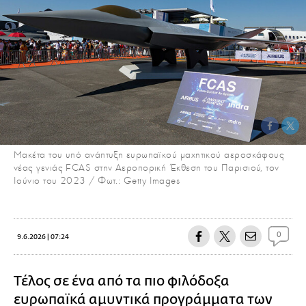
Μακέτα του υπό ανάπτυξη ευρωπαϊκού μαχητικού αεροσκάφους
νέας γενιάς FCAS στην Αεροπορική Έκθεση του Παρισιού, τον
Ιούνιο του 2023 / Φωτ.: Getty Images
0
9.6.2026 | 07:24
Τέλος σε ένα από τα πιο φιλόδοξα
ευρωπαϊκά αμυντικά προγράμματα των