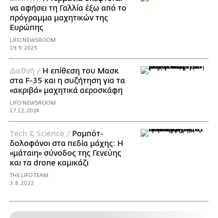
να αφήσει τη Γαλλία έξω από το
πρόγραμμα μαχητικών της
Ευρώπης
LIFO NEWSROOM
19.9.2025
Διεθνή /
Η επίθεση του Μασκ
στα F-35 και η συζήτηση για τα
«ακριβά» μαχητικά αεροσκάφη
LIFO NEWSROOM
17.12.2024
Τech & Science /
Ρομπότ-
δολοφόνοι στα πεδία μάχης: Η
«μάταιη» σύνοδος της Γενεύης
και τα drone καμικάζι
THE LIFO TEAM
3.8.2022