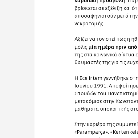
καρδιακή προσβολή
. Παρ
βρίσκεται σε εξέλιξη και ό
αποσαφηνιστούν μετά την
νεκροτομής.
Αξίζει να τονιστεί πως η η
μία ημέρα πριν από
μόλις
της στα κοινωνικά δίκτυα 
θαυμαστές της για τις ευχέ
Η Ece Irtem γεννήθηκε στ
Ιουνίου 1991. Αποφοίτησ
Σπουδών του Πανεπιστημίο
μετακόμισε στην Κωνσταν
μαθήματα υποκριτικής στο 
Στην καριέρα της συμμετείχ
«Paramparça», «Kertenkele