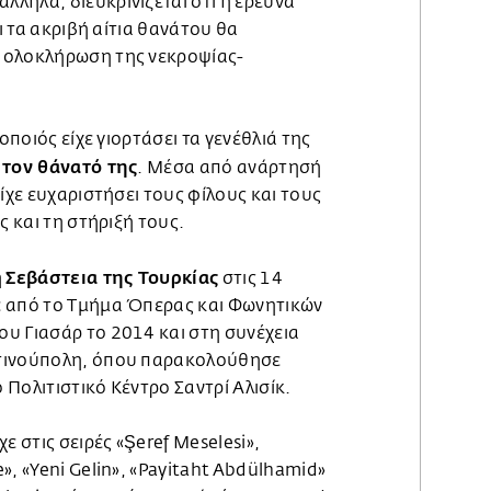
άλληλα, διευκρινίζεται ότι η έρευνα
τι τα ακριβή αίτια θανάτου θα
 ολοκλήρωση της νεκροψίας-
θοποιός είχε γιορτάσει τα γενέθλιά της
 τον θάνατό της
. Μέσα από ανάρτησή
είχε ευχαριστήσει τους φίλους και τους
ς και τη στήριξή τους.
Σεβάστεια της Τουρκίας
η
στις 14
ε από το Τμήμα Όπερας και Φωνητικών
υ Γιασάρ το 2014 και στη συνέχεια
τινούπολη, όπου παρακολούθησε
Πολιτιστικό Κέντρο Σαντρί Αλισίκ.
ε στις σειρές «Şeref Meselesi»,
», «Yeni Gelin», «Payitaht Abdülhamid»