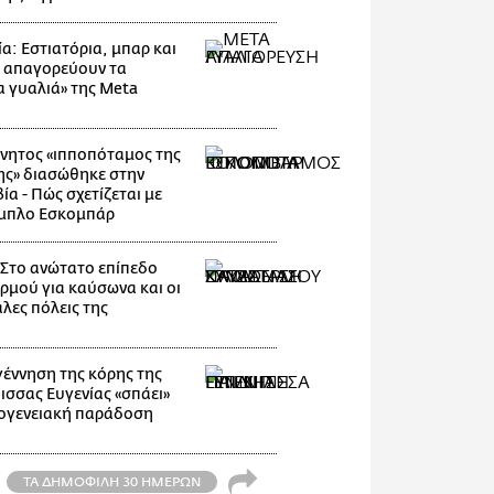
α: Εστιατόρια, μπαρ και
 απαγορεύουν τα
α γυαλιά» της Meta
νητος «ιπποπόταμος της
ης» διασώθηκε στην
α - Πώς σχετίζεται με
μπλο Εσκομπάρ
: Στο ανώτατο επίπεδο
ρμού για καύσωνα και οι
λες πόλεις της
γέννηση της κόρης της
ισσας Ευγενίας «σπάει»
κογενειακή παράδοση
ΤΑ ΔΗΜΟΦΙΛΗ 30 ΗΜΕΡΩΝ