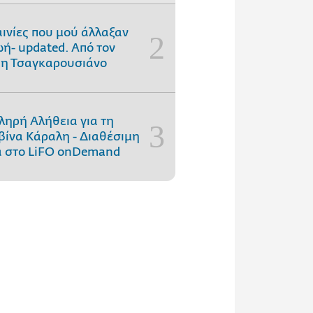
αινίες που μού άλλαξαν
ωή- updated. Aπό τον
η Τσαγκαρουσιάνο
ληρή Αλήθεια για τη
ίνα Κάραλη - Διαθέσιμη
 στo LiFO onDemand