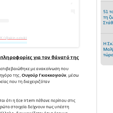
51 τ
τη ζ
Στάθ
K (@akin.ozisik)
Η Σκ
Μαλβ
τώρα
 πληροφορίες για τον θάνατό της
 επιβεβαιώθηκε με ανακοίνωση που
Ουγούρ Γκιοκκογιούν
κηγόρο της,
, μέσω
είας που τη διαχειριζόταν
ι ότι η Ece Irtem πέθανε περίπου στις
 πρώτα στοιχεία δείχνουν πως υπέστη