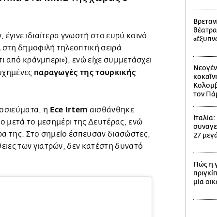
Βρετανί
θέατρα
, έγινε ιδιαίτερα γνωστή στο ευρύ κοινό
«έξυπν
λ στη δημοφιλή τηλεοπτική σειρά
έτι από κράνμπερι»), ενώ είχε συμμετάσχει
Νεογέν
παραγωγές της τουρκικής
τυχημένες
κοκαΐν
Κολομβί
τον Πά
Ece Irtem
οσιεύματα, η
αισθάνθηκε
Ιταλία
ίγο μετά το μεσημέρι της Δευτέρας, ενώ
συναγε
ρα της. Στο σημείο έσπευσαν διασώστες,
27 μεγά
ειες των γιατρών, δεν κατέστη δυνατό
Πώς η 
πριγκίπ
μία οι