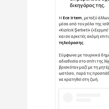
δικηγόρος της.
Ece Irtem
Η
, μεταξύ άλλων
μέσα από τον ρόλο της Ισί
«Kızılcık Şerbeti» («Σερμπ
και σε αρκετές ακόμη επι
τηλεόρασης
.
Σύμφωνα με τουρκικά δημ
αδιαθεσία στο σπίτι της λ
βρισκόταν μαζί με τη μητέ
ωστόσο, παρά τις προσπάθ
να κρατηθεί στη ζωή.