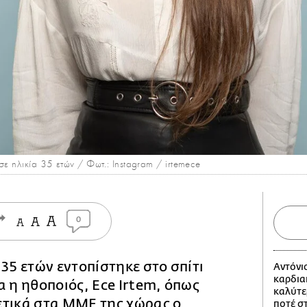
σε ηλικία 35 ετών / Φωτ.: Instagram / irtemece
0
 35 ετών εντοπίστηκε στο σπίτι
Αντόνι
καρδια
α η ηθοποιός, Ece Irtem, όπως
καλύτε
ετικά στα ΜΜΕ της χώρας ο
ποτέ σ