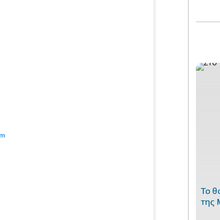
am
Το θ
της 