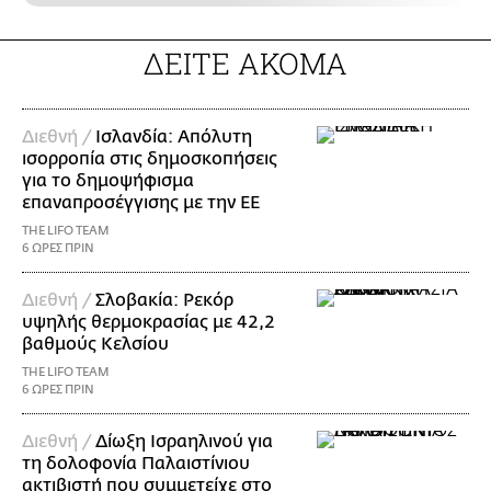
ΔΕΙΤΕ ΑΚΟΜΑ
Διεθνή /
Ισλανδία: Απόλυτη
ισορροπία στις δημοσκοπήσεις
για το δημοψήφισμα
επαναπροσέγγισης με την ΕΕ
THE LIFO TEAM
6 ΩΡΕΣ ΠΡΙΝ
Διεθνή /
Σλοβακία: Ρεκόρ
υψηλής θερμοκρασίας με 42,2
βαθμούς Κελσίου
THE LIFO TEAM
6 ΩΡΕΣ ΠΡΙΝ
Διεθνή /
Δίωξη Ισραηλινού για
τη δολοφονία Παλαιστίνιου
ακτιβιστή που συμμετείχε στο