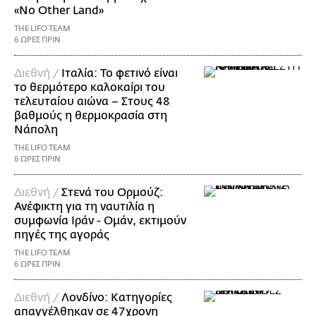
«No Other Land»
THE LIFO TEAM
6 ΩΡΕΣ ΠΡΙΝ
Διεθνή /
Ιταλία: Το φετινό είναι
το θερμότερο καλοκαίρι του
τελευταίου αιώνα – Στους 48
βαθμούς η θερμοκρασία στη
Νάπολη
THE LIFO TEAM
6 ΩΡΕΣ ΠΡΙΝ
Διεθνή /
Στενά του Ορμούζ:
Ανέφικτη για τη ναυτιλία η
συμφωνία Ιράν - Ομάν, εκτιμούν
πηγές της αγοράς
THE LIFO TEAM
6 ΩΡΕΣ ΠΡΙΝ
Διεθνή /
Λονδίνο: Κατηγορίες
απαγγέλθηκαν σε 47χρονη