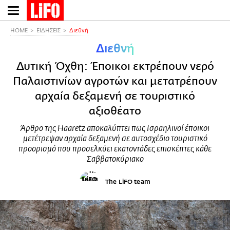
Παράκαμψη
προς
το
HOME
ΕΙΔΗΣΕΙΣ
Διεθνή
κυρίως
Διεθνή
περιεχόμενο
Δυτική Όχθη: Έποικοι εκτρέπουν νερό
Παλαιστινίων αγροτών και μετατρέπουν
αρχαία δεξαμενή σε τουριστικό
αξιοθέατο
Άρθρο της Haaretz αποκαλύπτει πως Ισραηλινοί έποικοι
μετέτρεψαν αρχαία δεξαμενή σε αυτοσχέδιο τουριστικό
προορισμό που προσελκύει εκατοντάδες επισκέπτες κάθε
Σαββατοκύριακο
The LiFO team