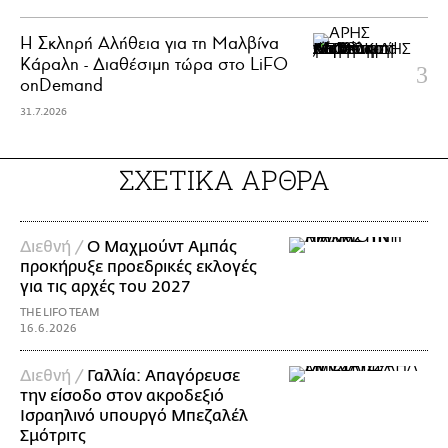
Η Σκληρή Αλήθεια για τη Μαλβίνα
Κάραλη - Διαθέσιμη τώρα στo LiFO
onDemand
31.7.2026
ΣΧΕΤΙΚΑ ΑΡΘΡΑ
Διεθνή /
Ο Μαχμούντ Αμπάς
προκήρυξε προεδρικές εκλογές
για τις αρχές του 2027
THE LIFO TEAM
16.6.2026
Διεθνή /
Γαλλία: Απαγόρευσε
την είσοδο στον ακροδεξιό
Ισραηλινό υπουργό Μπεζαλέλ
Σμότριτς