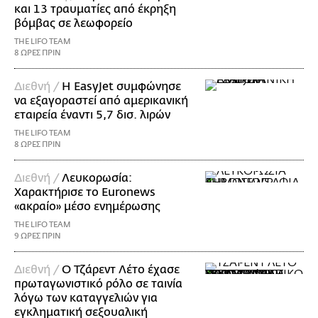
και 13 τραυματίες από έκρηξη
βόμβας σε λεωφορείο
THE LIFO TEAM
8 ΩΡΕΣ ΠΡΙΝ
Διεθνή /
Η EasyJet συμφώνησε
να εξαγοραστεί από αμερικανική
εταιρεία έναντι 5,7 δισ. λιρών
THE LIFO TEAM
8 ΩΡΕΣ ΠΡΙΝ
Διεθνή /
Λευκορωσία:
Χαρακτήρισε το Euronews
«ακραίο» μέσο ενημέρωσης
THE LIFO TEAM
9 ΩΡΕΣ ΠΡΙΝ
Διεθνή /
Ο Τζάρεντ Λέτο έχασε
πρωταγωνιστικό ρόλο σε ταινία
λόγω των καταγγελιών για
εγκληματική σεξουαλική