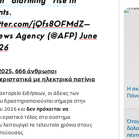
n “alarming” rise in
nts.
itter.com/jQfs8OFMdZ
—
ews Agency (@AFP)
June
26
2025, 666 άνθρωποι
ριστατικά με ηλεκτρικά πατίνια
H σκ
κτορείο Ειδήσεων, οι άδειες των
Πάνο
που δραστηριοποιούνται σήμερα στην
δεν πρόκειται να
ου 2026 και
ει οριστικό τέλος στο σύστημα
Όταν
 λειτουργεί τα τελευταία χρόνια στους
δολο
ωτεύουσας.
πέντ