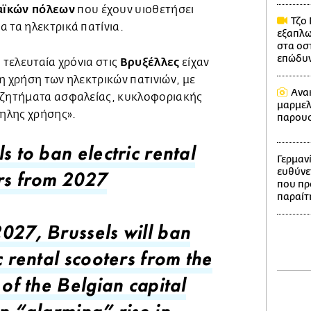
ϊκών πόλεων
που έχουν υιοθετήσει
Τζο 
 τα ηλεκτρικά πατίνια.
εξαπλω
στα οστ
επώδυνο
Βρυξέλλες
 τελευταία χρόνια στις
είχαν
η χρήση των ηλεκτρικών πατινιών, με
Ανα
 ζητήματα ασφαλείας, κυκλοφοριακής
μαρμελ
ηλης χρήσης».
παρουσ
s to ban electric rental
Γερμαν
ευθύνε
rs from 2027
που πρ
παραίτ
027, Brussels will ban
c rental scooters from the
 of the Belgian capital