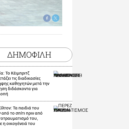
ΔΗΜΟΦΙΛΗ
α: Το Κέιμπριτζ
τάζει τις διαδικασίες
ψης καθηγητών μετά την
ηση διδάσκοντα για
λοπή
ίλτον: Τα παιδιά του
 από το σπίτι πριν από
τοτραυματισμό του,
ε η οικογένειά του