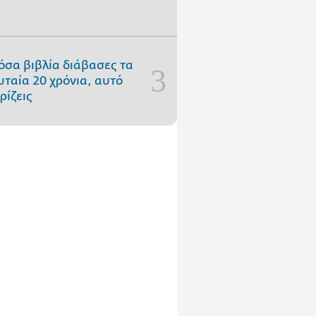
όσα βιβλία διάβασες τα
υταία 20 χρόνια, αυτό
ρίζεις