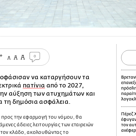
0
ποφάσισαν να καταργήσουν τα
Βρετανί
επανεξε
εκτρικά
πατίνια
από το 2027,
πρόσλη
την αύξηση των ατυχημάτων και
παραίτ
λογοκ
ια τη δημόσια ασφάλεια.
Πέρεζ Χ
 προς την εφαρμογή του νόμου, θα
έφυγαν
άμενες άδειες λειτουργίας των εταιρειών
τον αυ
ανέφερ
στον κλάδο, ακολουθώντας το