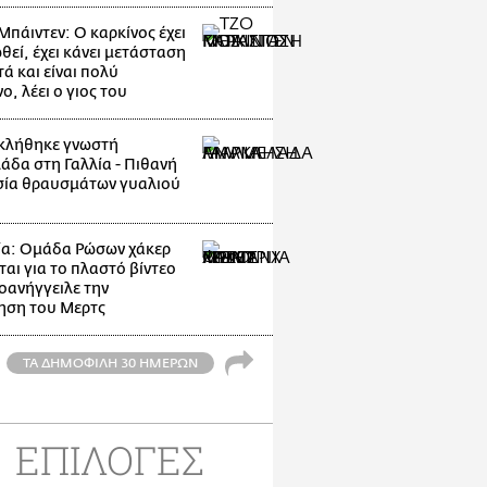
Μπάιντεν: Ο καρκίνος έχει
θεί, έχει κάνει μετάσταση
ά και είναι πολύ
, λέει ο γιος του
κλήθηκε γνωστή
άδα στη Γαλλία - Πιθανή
ία θραυσμάτων γυαλιού
ία: Ομάδα Ρώσων χάκερ
ται για το πλαστό βίντεο
οανήγγειλε την
ηση του Μερτς
ΤΑ ΔΗΜΟΦΙΛΗ 30 ΗΜΕΡΩΝ
ΕΠΙΛΟΓΕΣ