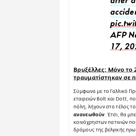
after a
accide
pic.tw
AFP N
17, 20
Βρυξέλλες: Μόνο το 
τραυματίστηκαν σε πε
Σύμφωνα με το Γαλλικό Πρα
εταιρειών Bolt και Dott, 
πόλη, λήγουν στο τέλος τ
ανανεωθούν
. Έτσι, θα μπ
κοινόχρηστων πατινιών που
δρόμους της βελγικής πρ