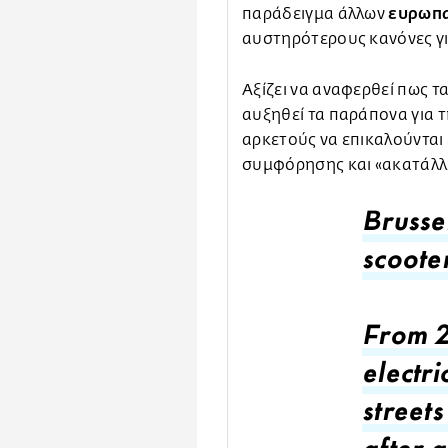
ευρωπα
παράδειγμα άλλων
αυστηρότερους κανόνες για
Αξίζει να αναφερθεί πως τα
αυξηθεί τα παράπονα για τ
αρκετούς να επικαλούνται
συμφόρησης και «ακατάλλ
Brussel
scoote
From 2
electri
streets