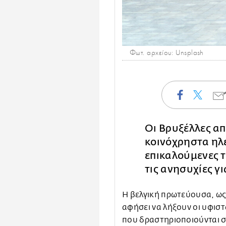
Φωτ. αρχείου: Unsplash
Οι Βρυξέλλες α
κοινόχρηστα ηλ
επικαλούμενες 
τις ανησυχίες γ
Η βελγική πρωτεύουσα, ως
αφήσει να λήξουν οι υφιστ
που δραστηριοποιούνται 