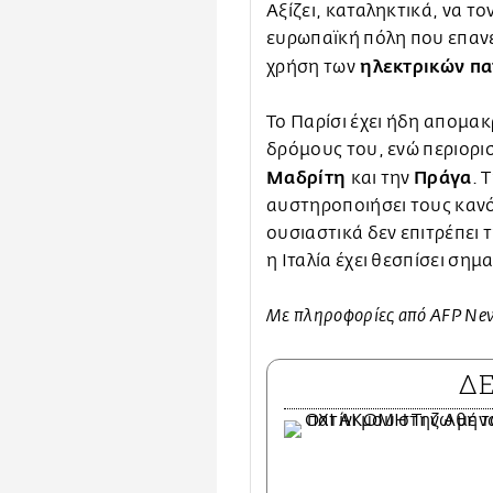
Αξίζει, καταληκτικά, να το
ευρωπαϊκή πόλη που επανεξ
ηλεκτρικών πα
χρήση των
Το Παρίσι έχει ήδη απομακ
δρόμους του, ενώ περιορισ
Μαδρίτη
Πράγα
και την
. 
αυστηροποιήσει τους καν
ουσιαστικά δεν επιτρέπει 
η Ιταλία έχει θεσπίσει ση
Με πληροφορίες από AFP Ne
Δ