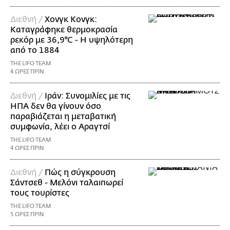
Διεθνή /
Χονγκ Κονγκ:
Καταγράφηκε θερμοκρασία
ρεκόρ με 36,9°C - Η υψηλότερη
από το 1884
THE LIFO TEAM
4 ΩΡΕΣ ΠΡΙΝ
Διεθνή /
Ιράν: Συνομιλίες με τις
ΗΠΑ δεν θα γίνουν όσο
παραβιάζεται η μεταβατική
συμφωνία, λέει ο Αραγτσί
THE LIFO TEAM
4 ΩΡΕΣ ΠΡΙΝ
Διεθνή /
Πώς η σύγκρουση
Σάντσεθ - Μελόνι ταλαιπωρεί
τους τουρίστες
THE LIFO TEAM
5 ΩΡΕΣ ΠΡΙΝ