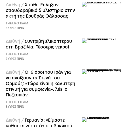
Διεθνή /
Χούθι: Έπληξαν
σαουδαραβικό διυλιστήριο στην
ακτή της Ερυθράς Θάλασσας
THE LIFO TEAM
6 ΩΡΕΣ ΠΡΙΝ
Διεθνή /
Συντριβή ελικοπτέρου
στη Βραζιλία: Τέσσερις νεκροί
THE LIFO TEAM
7 ΩΡΕΣ ΠΡΙΝ
Διεθνή /
Οι 6 όροι του Ιράν για
να ανοίξουν τα Στενά του
Ορμούζ: «Τώρα είναι η καλύτερη
στιγμή για συμφωνία», λέει ο
Πεζεσκιάν
THE LIFO TEAM
8 ΩΡΕΣ ΠΡΙΝ
Διεθνή /
Γερμανία: «Είμαστε
καθημερινός στόχος υβριδικού