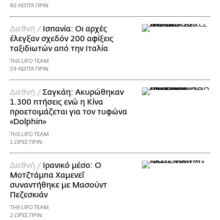
40 ΛΕΠΤΑ ΠΡΙΝ
Διεθνή /
Ισπανία: Οι αρχές
έλεγξαν σχεδόν 200 αφίξεις
ταξιδιωτών από την Ιταλία
THE LIFO TEAM
59 ΛΕΠΤΑ ΠΡΙΝ
Διεθνή /
Σαγκάη: Ακυρώθηκαν
1.300 πτήσεις ενώ η Κίνα
προετοιμάζεται για τον τυφώνα
«Dolphin»
THE LIFO TEAM
1 ΩΡΕΣ ΠΡΙΝ
Διεθνή /
Ιρανικό μέσο: Ο
Μοτζτάμπα Χαμενεΐ
συναντήθηκε με Μασούντ
Πεζεσκιάν
THE LIFO TEAM
2 ΩΡΕΣ ΠΡΙΝ