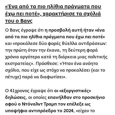
«Ένα από τα πιο ηλίθια πράγματα που
έχω πει ποτέ», χαρακτήρισε τα σχόλιά
του ο Βανς
Ο Βανς έγραψε ότι
η προσβολή αυτή ήταν «ένα
από τα πιο ηλίθια πράγματα που έχω πει ποτέ»
και «προκάλεσε δύο φορές θύελλα αντιδράσεων:
την πρώτη όταν την έκανα, τη δεύτερη φορά
χρόνια αργότερα κατά τη διάρκεια μιας πολιτικής
εκστρατείας». Πρόσθεσε: «Ήταν ένα ανόητο
σχόλιο, που είχε ως στόχο να προκαλέσει (και το
πέτυχε) παρά να διαφωτίσει».
Ο 41χρονος έγραψε ότι
οι «εξοργιστικές»
δηλώσεις
, οι οποίες
επανήλθαν στο προσκήνιο
αφού ο Ντόναλντ Τραμπ τον επέλεξε ως
υποψήφιο αντιπρόεδρο το 2024
, «είχαν το