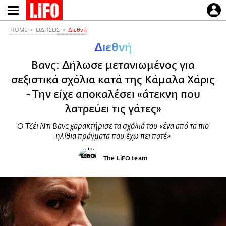
Παράκαμψη
προς
το
HOME
ΕΙΔΗΣΕΙΣ
Διεθνή
κυρίως
Διεθνή
περιεχόμενο
Βανς: Δήλωσε μετανιωμένος για
σεξιστικά σχόλια κατά της Κάμαλα Χάρις
- Την είχε αποκαλέσει «άτεκνη που
λατρεύει τις γάτες»
Ο Τζέι Ντι Βανς χαρακτήρισε τα σχόλιά του «ένα από τα πιο
ηλίθια πράγματα που έχω πει ποτέ»
The LiFO team