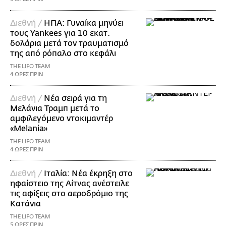
Διεθνή /
ΗΠΑ: Γυναίκα μηνύει
τους Yankees για 10 εκατ.
δολάρια μετά τον τραυματισμό
της από ρόπαλο στο κεφάλι
THE LIFO TEAM
4 ΩΡΕΣ ΠΡΙΝ
Διεθνή /
Νέα σειρά για τη
Μελάνια Τραμπ μετά το
αμφιλεγόμενο ντοκιμαντέρ
«Melania»
THE LIFO TEAM
4 ΩΡΕΣ ΠΡΙΝ
Διεθνή /
Ιταλία: Νέα έκρηξη στο
ηφαίστειο της Αίτνας ανέστειλε
τις αφίξεις στο αεροδρόμιο της
Κατάνια
THE LIFO TEAM
5 ΩΡΕΣ ΠΡΙΝ