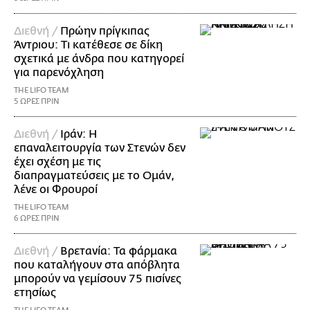
Διεθνή /
Πρώην πρίγκιπας
Άντριου: Τι κατέθεσε σε δίκη
σχετικά με άνδρα που κατηγορεί
για παρενόχληση
THE LIFO TEAM
5 ΩΡΕΣ ΠΡΙΝ
Διεθνή /
Ιράν: Η
επαναλειτουργία των Στενών δεν
έχει σχέση με τις
διαπραγματεύσεις με το Ομάν,
λένε οι Φρουροί
THE LIFO TEAM
6 ΩΡΕΣ ΠΡΙΝ
Διεθνή /
Βρετανία: Τα φάρμακα
που καταλήγουν στα απόβλητα
μπορούν να γεμίσουν 75 πισίνες
ετησίως