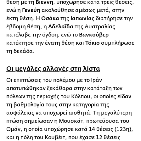
θέση με τη
Βιέννη
, υποχώρησε κατά τρεις θέσεις,
ενώ η
Γενεύη
ακολούθησε αμέσως μετά, στην
έκτη θέση. Η
Οσάκα
της
Ιαπωνίας
διατήρησε την
έβδομη θέση, η
Αδελαΐδα
της Αυστραλίας
κατέλαβε την όγδοη, ενώ το
Βανκούβερ
κατέκτησε την ένατη θέση και
Τόκιο
συμπλήρωσε
τη δεκάδα.
Οι μεγάλες αλλαγές στη λίστα
Οι επιπτώσεις του πολέμου με το Ιράν
αποτυπώθηκαν ξεκάθαρα στην κατάταξη των
πόλεων της περιοχής του Κόλπου, οι οποίες είδαν
τη βαθμολογία τους στην κατηγορία της
ασφάλειας να υποχωρεί αισθητά. Τη μεγαλύτερη
πτώση σημείωσαν η Μουσκάτ, πρωτεύουσα του
Ομάν, η οποία υποχώρησε κατά 14 θέσεις (123η),
και η πόλη του Κουβέιτ, που έχασε 12 θέσεις