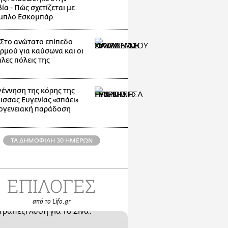
α - Πώς σχετίζεται με
μπλο Εσκομπάρ
: Στο ανώτατο επίπεδο
ρμού για καύσωνα και οι
λες πόλεις της
γέννηση της κόρης της
ισσας Ευγενίας «σπάει»
κογενειακή παράδοση
ΤΑ ΔΗΜΟΦΙΛΗ 30 ΗΜΕΡΩΝ
ΕΠΙΛΟΓΕΣ
από το Lifo.gr