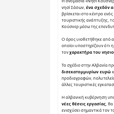
Η ονομασία «Νησί Κούσνερ»
ένα σχεδόν α
νησί Σάσων,
βρίσκεται στο κέντρο ενό
τουριστικής ανάπτυξης, το
Κούσνερ μέσω της επενδυτικ
Ο όρος υιοθετήθηκε από ακ
οποίοι υποστηρίζουν ότι η
χαρακτήρα του νησι
τον
Το σχέδιο στην Αλβανία π
δισεκατομμυρίων ευρώ
προδιαγραφών, πολυτελείς 
άλλες τουριστικές εγκατασ
Η αλβανική κυβέρνηση υπο
νέες θέσεις εργασίας
, θα
ενισχύσει σημαντικά τον τ