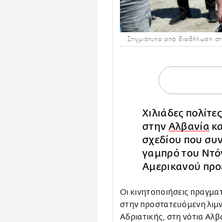
Στιγμιότυπο από διαδήλωση στ
Χιλιάδες πολίτε
στην
Αλβανία
κα
σχεδίου που συν
γαμπρό του Ντόν
Αμερικανού προ
Οι κινητοποιήσεις πραγμ
στην προστατευόμενη λιμ
Αδριατικής, στη νότια Αλβ