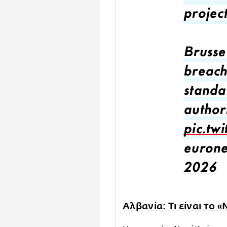
projec
Brusse
breach
standa
authori
pic.tw
euron
2026
Αλβανία: Τι είναι το 