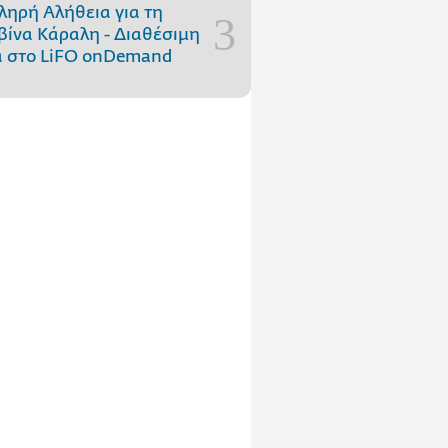
ληρή Αλήθεια για τη
ίνα Κάραλη - Διαθέσιμη
 στo LiFO onDemand