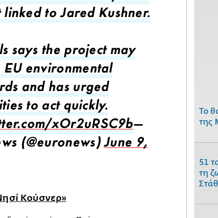
t linked to Jared Kushner.
ls says the project may
 EU environmental
rds and has urged
ties to act quickly.
Το θ
της 
itter.com/xOr2uRSC9b
—
ews (@euronews)
June 9,
51 τ
τη ζ
Στάθ
«Νησί Κούσνερ»