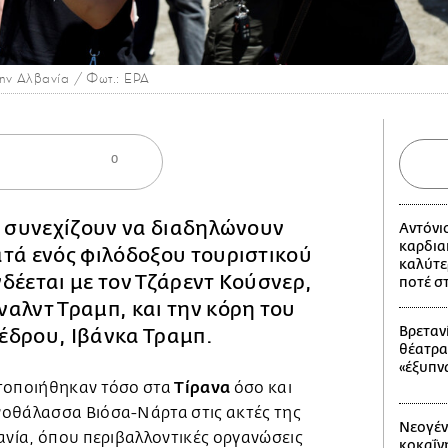
ην Αλβανία / Φωτ.: EPA
0
ς συνεχίζουν να διαδηλώνουν
Αντόνι
καρδια
τά ενός φιλόδοξου τουριστικού
καλύτε
δέεται με τον Τζάρεντ Κούσνερ,
ποτέ σ
αλντ Τραμπ, και την κόρη του
Βρετανί
έδρου, Ιβάνκα Τραμπ.
θέατρα
«έξυπν
Τίρανα
ατοποιήθηκαν τόσο στα
όσο και
νοθάλασσα Βιόσα-Νάρτα στις ακτές της
Νεογέν
ανία, όπου περιβαλλοντικές οργανώσεις
κοκαΐν