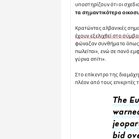
υποστηρίζουν ότι οι σχεδι
τα σημαντικότερα οικοσ
Κρατώντας αλβανικές σημα
έχουν εξελιχθεί στο σύμβ
φώναζαν συνθήματα όπως «
πωλείται», ενώ σε πανό ε
γύρνα σπίτι».
Στο επίκεντρο της διαμάχ
πλέον από τους επικριτές 
The Eu
warned
jeopar
bid ov