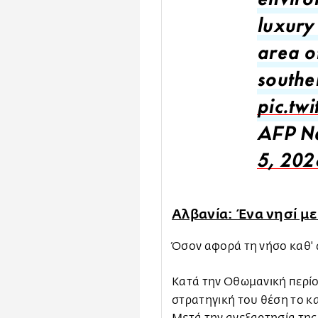
enviro
luxury 
area o
south
pic.tw
AFP N
5, 202
Αλβανία: Ένα νησί με
Όσον αφορά τη νήσο καθ' α
Κατά την Οθωμανική περίο
στρατηγική του θέση το 
Μετά την ανεξαρτησία της