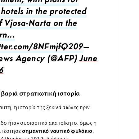
nment, with plans for
hotels in the protected
f Vjosa-Narta on the
ern…
itter.com/8NFmjfQ209
—
ews Agency (@AFP)
June
6
 βαριά στρατιωτική ιστορία
υτή, η ιστορία της ξεκινά αιώνες πριν.
δο ήταν ουσιαστικά ακατοίκητο, όμως η
σημαντικό ναυτικό φυλάκιο
κατέστησε
.
 Αλβανίας το 1912, διάφορες