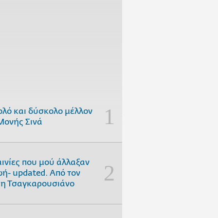
ολό και δύσκολο μέλλον
Μονής Σινά
αινίες που μού άλλαξαν
ωή- updated. Aπό τον
η Τσαγκαρουσιάνο