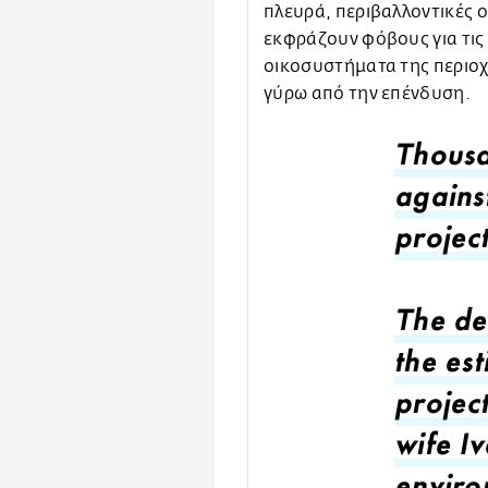
πλευρά, περιβαλλοντικές ο
εκφράζουν φόβους για τις
οικοσυστήματα της περιοχ
γύρω από την επένδυση.
Thousa
agains
project
The de
the est
projec
wife I