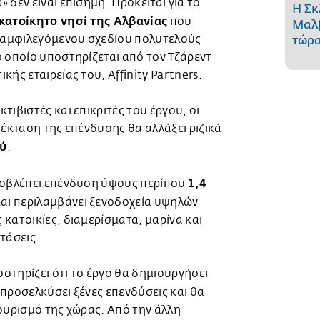
 δεν είναι επίσημη. Πρόκειται για το
Η Σκ
κατοίκητο νησί της Αλβανίας
που
Μαλβ
ς αμφιλεγόμενου σχεδίου πολυτελούς
τώρα
 οποίο υποστηρίζεται από τον Τζάρεντ
ής εταιρείας του, Affinity Partners.
τιβιστές και επικριτές του έργου, οι
 έκταση της επένδυσης θα αλλάξει ριζικά
ού
.
1,4
ροβλέπει επένδυση ύψους περίπου
και περιλαμβάνει ξενοδοχεία υψηλών
κατοικίες, διαμερίσματα, μαρίνα και
τάσεις.
στηρίζει ότι το έργο θα δημιουργήσει
 προσελκύσει ξένες επενδύσεις και θα
ουρισμό της χώρας. Από την άλλη