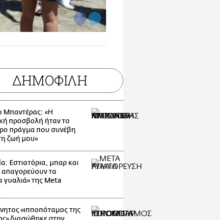
ΔΗΜΟΦΙΛΗ
ο Μπαντέρας: «Η
κή προσβολή ήταν το
ρο πράγμα που συνέβη
τη ζωή μου»
α: Εστιατόρια, μπαρ και
 απαγορεύουν τα
α γυαλιά» της Meta
νητος «ιπποπόταμος της
ης» διασώθηκε στην