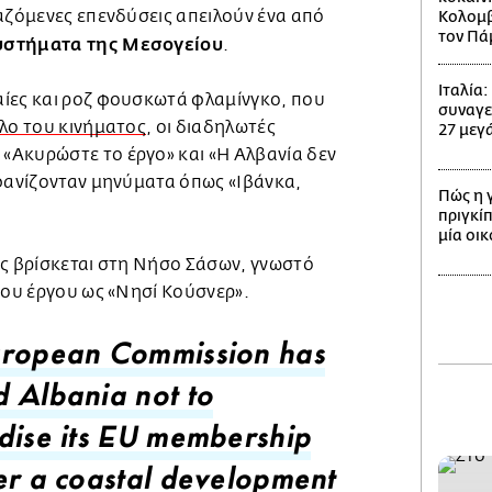
αζόμενες επενδύσεις απειλούν ένα από
Κολομβί
τον Πά
υστήματα της Μεσογείου
.
Ιταλία
ίες και ροζ φουσκωτά φλαμίνγκο, που
συναγε
ολο του κινήματος
, οι διαδηλωτές
27 μεγά
Ακυρώστε το έργο» και «Η Αλβανία δεν
μφανίζονταν μηνύματα όπως «Ιβάνκα,
Πώς η 
πριγκίπ
μία οι
ης βρίσκεται στη Νήσο Σάσων, γνωστό
του έργου ως «Νησί Κούσνερ».
ropean Commission has
 Albania not to
dise its EU membership
er a coastal development