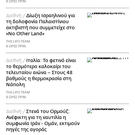
8 ΩΡΕΣ ΠΡΙΝ
Διεθνή /
Δίωξη Ισραηλινού για
τη δολοφονία Παλαιστίνιου
ακτιβιστή που συμμετείχε στο
«No Other Land»
THE LIFO TEAM
8 ΩΡΕΣ ΠΡΙΝ
Διεθνή /
Ιταλία: Το φετινό είναι
το θερμότερο καλοκαίρι του
τελευταίου αιώνα – Στους 48
βαθμούς η θερμοκρασία στη
Νάπολη
THE LIFO TEAM
8 ΩΡΕΣ ΠΡΙΝ
Διεθνή /
Στενά του Ορμούζ:
Ανέφικτη για τη ναυτιλία η
συμφωνία Ιράν - Ομάν, εκτιμούν
πηγές της αγοράς