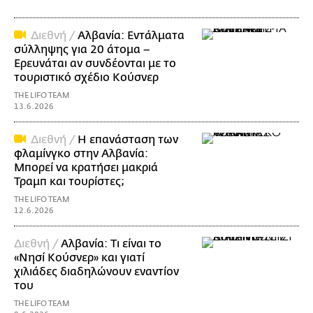
Διεθνή /
Αλβανία: Εντάλματα
σύλληψης για 20 άτομα –
Ερευνάται αν συνδέονται με το
τουριστικό σχέδιο Κούσνερ
THE LIFO TEAM
13.6.2026
Διεθνή /
Η επανάσταση των
φλαμίνγκο στην Αλβανία:
Μπορεί να κρατήσει μακριά
Τραμπ και τουρίστες;
THE LIFO TEAM
12.6.2026
Διεθνή /
Αλβανία: Τι είναι το
«Νησί Κούσνερ» και γιατί
χιλιάδες διαδηλώνουν εναντίον
του
THE LIFO TEAM