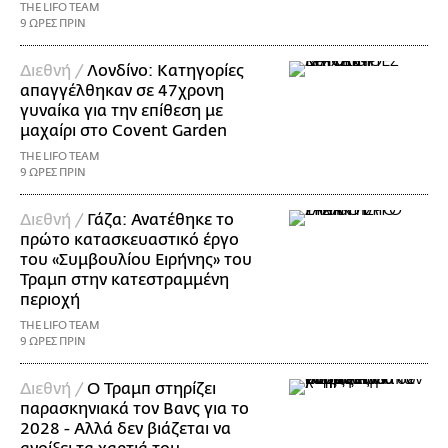
THE LIFO TEAM
9 ΩΡΕΣ ΠΡΙΝ
Διεθνή /
Λονδίνο: Κατηγορίες
απαγγέλθηκαν σε 47χρονη
γυναίκα για την επίθεση με
μαχαίρι στο Covent Garden
THE LIFO TEAM
9 ΩΡΕΣ ΠΡΙΝ
Διεθνή /
Γάζα: Ανατέθηκε το
πρώτο κατασκευαστικό έργο
του «Συμβουλίου Ειρήνης» του
Τραμπ στην κατεστραμμένη
περιοχή
THE LIFO TEAM
9 ΩΡΕΣ ΠΡΙΝ
Διεθνή /
Ο Τραμπ στηρίζει
παρασκηνιακά τον Βανς για το
2028 - Αλλά δεν βιάζεται να