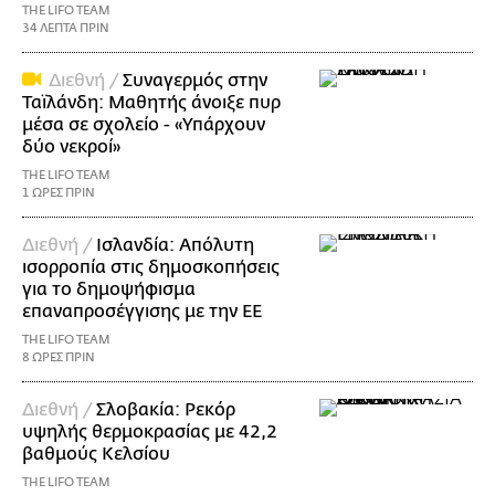
THE LIFO TEAM
34 ΛΕΠΤΑ ΠΡΙΝ
Διεθνή /
Συναγερμός στην
Ταϊλάνδη: Μαθητής άνοιξε πυρ
μέσα σε σχολείο - «Υπάρχουν
δύο νεκροί»
THE LIFO TEAM
1 ΩΡΕΣ ΠΡΙΝ
Διεθνή /
Ισλανδία: Απόλυτη
ισορροπία στις δημοσκοπήσεις
για το δημοψήφισμα
επαναπροσέγγισης με την ΕΕ
THE LIFO TEAM
8 ΩΡΕΣ ΠΡΙΝ
Διεθνή /
Σλοβακία: Ρεκόρ
υψηλής θερμοκρασίας με 42,2
βαθμούς Κελσίου
THE LIFO TEAM