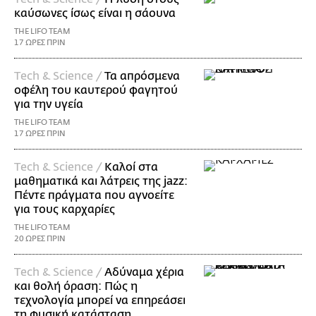
καύσωνες ίσως είναι η σάουνα
THE LIFO TEAM
17 ΩΡΕΣ ΠΡΙΝ
Τech & Science /
Τα απρόσμενα
οφέλη του καυτερού φαγητού
για την υγεία
THE LIFO TEAM
17 ΩΡΕΣ ΠΡΙΝ
Τech & Science /
Καλοί στα
μαθηματικά και λάτρεις της jazz:
Πέντε πράγματα που αγνοείτε
για τους καρχαρίες
THE LIFO TEAM
20 ΩΡΕΣ ΠΡΙΝ
Τech & Science /
Αδύναμα χέρια
και θολή όραση: Πώς η
τεχνολογία μπορεί να επηρεάσει
τη φυσική κατάσταση