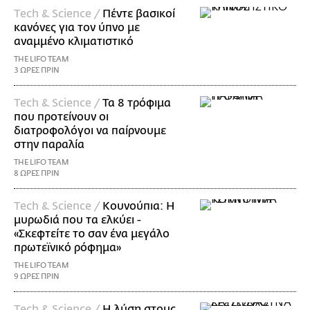
Τech & Science /
Πέντε βασικοί
κανόνες για τον ύπνο με
αναμμένο κλιματιστικό
THE LIFO TEAM
3 ΩΡΕΣ ΠΡΙΝ
Τech & Science /
Τα 8 τρόφιμα
που προτείνουν οι
διατροφολόγοι να παίρνουμε
στην παραλία
THE LIFO TEAM
8 ΩΡΕΣ ΠΡΙΝ
Τech & Science /
Κουνούπια: Η
μυρωδιά που τα ελκύει -
«Σκεφτείτε το σαν ένα μεγάλο
πρωτεϊνικό ρόφημα»
THE LIFO TEAM
9 ΩΡΕΣ ΠΡΙΝ
Τech & Science /
Η λύση στους