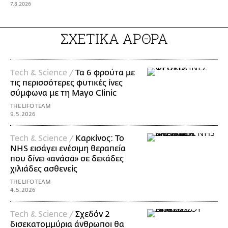
7.8.2026
ΣΧΕΤΙΚΑ ΑΡΘΡΑ
Τech & Science /
Τα 6 φρούτα με
τις περισσότερες φυτικές ίνες
σύμφωνα με τη Mayo Clinic
THE LIFO TEAM
9.5.2026
Τech & Science /
Καρκίνος: Το
NHS εισάγει ενέσιμη θεραπεία
που δίνει «ανάσα» σε δεκάδες
χιλιάδες ασθενείς
THE LIFO TEAM
4.5.2026
Τech & Science /
Σχεδόν 2
δισεκατομμύρια άνθρωποι θα