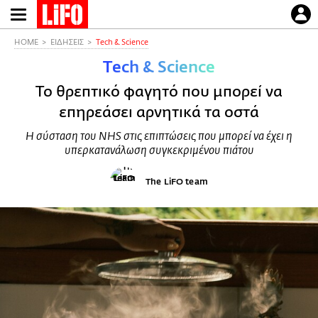
Παράκαμψη
προς
το
HOME
ΕΙΔΗΣΕΙΣ
Τech & Science
κυρίως
Τech & Science
περιεχόμενο
Το θρεπτικό φαγητό που μπορεί να
επηρεάσει αρνητικά τα οστά
Η σύσταση του NHS στις επιπτώσεις που μπορεί να έχει η
υπερκατανάλωση συγκεκριμένου πιάτου
The LiFO team