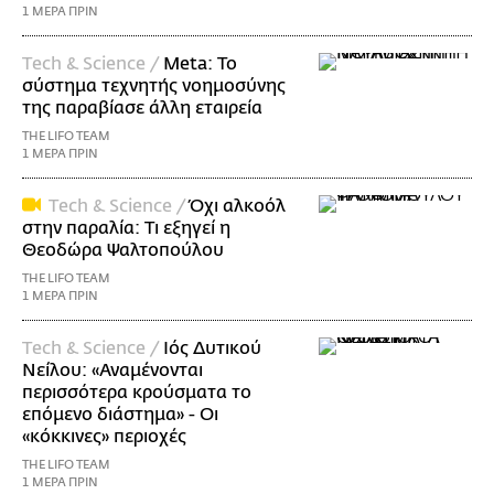
1 ΜΕΡΑ ΠΡΙΝ
Τech & Science /
Meta: Το
σύστημα τεχνητής νοημοσύνης
της παραβίασε άλλη εταιρεία
THE LIFO TEAM
1 ΜΕΡΑ ΠΡΙΝ
Τech & Science /
Όχι αλκοόλ
στην παραλία: Τι εξηγεί η
Θεοδώρα Ψαλτοπούλου
THE LIFO TEAM
1 ΜΕΡΑ ΠΡΙΝ
Τech & Science /
Ιός Δυτικού
Νείλου: «Αναμένονται
περισσότερα κρούσματα το
επόμενο διάστημα» - Οι
«κόκκινες» περιοχές
THE LIFO TEAM
1 ΜΕΡΑ ΠΡΙΝ