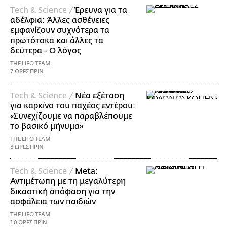
Τech & Science /
Έρευνα για τα
αδέλφια: Άλλες ασθένειες
εμφανίζουν συχνότερα τα
πρωτότοκα και άλλες τα
δεύτερα - Ο λόγος
THE LIFO TEAM
7 ΩΡΕΣ ΠΡΙΝ
Τech & Science /
Νέα εξέταση
για καρκίνο του παχέος εντέρου:
«Συνεχίζουμε να παραβλέπουμε
το βασικό μήνυμα»
THE LIFO TEAM
8 ΩΡΕΣ ΠΡΙΝ
Τech & Science /
Meta:
Αντιμέτωπη με τη μεγαλύτερη
δικαστική απόφαση για την
ασφάλεια των παιδιών
THE LIFO TEAM
10 ΩΡΕΣ ΠΡΙΝ