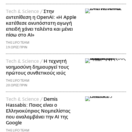
Τech & Science /
Στην
αντεπίθεση η OpenAI: «Η Apple
κατέθεσε ανυπόστατη αγωγή
επειδή χάνει ταλέντα και μένει
πίσω στο AI»
THE LIFO TEAM
19 ΩΡΕΣ ΠΡΙΝ
Τech & Science /
Η τεχνητή
νοημοσύνη δημιουργεί τους
πρώτους συνθετικούς ιούς
THE LIFO TEAM
20 ΩΡΕΣ ΠΡΙΝ
Τech & Science /
Demis
Hassabis: Ποιος είναι ο
Ελληνοκύπριος Νομπελίστας
που αναλαμβάνει την AI της
Google
THE LIFO TEAM