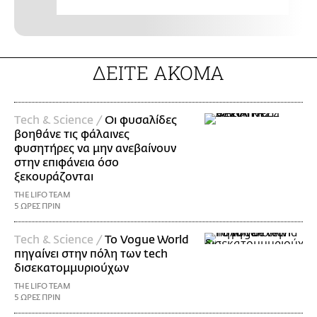
ΔΕΙΤΕ ΑΚΟΜΑ
Τech & Science /
Οι φυσαλίδες
βοηθάνε τις φάλαινες
φυσητήρες να μην ανεβαίνουν
στην επιφάνεια όσο
ξεκουράζονται
THE LIFO TEAM
5 ΩΡΕΣ ΠΡΙΝ
Τech & Science /
Το Vogue World
πηγαίνει στην πόλη των tech
δισεκατομμυριούχων
THE LIFO TEAM
5 ΩΡΕΣ ΠΡΙΝ