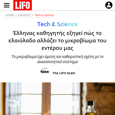
Παράκαμψη
προς
το
HOME
ΕΙΔΗΣΕΙΣ
Τech & Science
κυρίως
Τech & Science
περιεχόμενο
Έλληνας καθηγητής εξηγεί πώς το
ελαιόλαδο αλλάζει το μικροβίωμα του
εντέρου μας
Το μικροβίωμα έχει άμεση και καθοριστική σχέση με το
ανοσοποιητικό σύστημα
The LiFO team