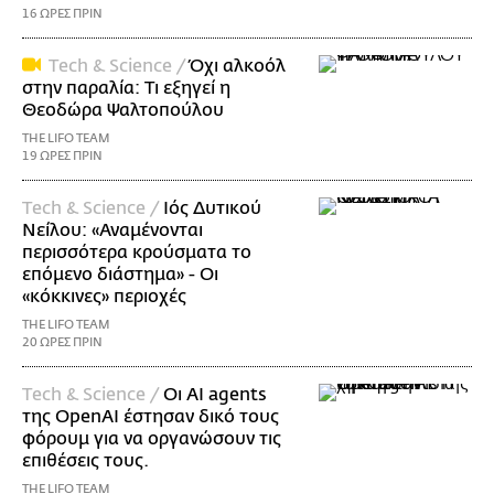
16 ΩΡΕΣ ΠΡΙΝ
Τech & Science /
Όχι αλκοόλ
στην παραλία: Τι εξηγεί η
Θεοδώρα Ψαλτοπούλου
THE LIFO TEAM
19 ΩΡΕΣ ΠΡΙΝ
Τech & Science /
Ιός Δυτικού
Νείλου: «Αναμένονται
περισσότερα κρούσματα το
επόμενο διάστημα» - Οι
«κόκκινες» περιοχές
THE LIFO TEAM
20 ΩΡΕΣ ΠΡΙΝ
Τech & Science /
Οι AI agents
της OpenAI έστησαν δικό τους
φόρουμ για να οργανώσουν τις
επιθέσεις τους.
THE LIFO TEAM