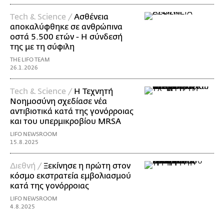
Τech & Science /
Ασθένεια
αποκαλύφθηκε σε ανθρώπινα
οστά 5.500 ετών - Η σύνδεσή
της με τη σύφιλη
THE LIFO TEAM
26.1.2026
Τech & Science /
Η Τεχνητή
Νοημοσύνη σχεδίασε νέα
αντιβιοτικά κατά της γονόρροιας
και του υπερμικροβίου MRSA
LIFO NEWSROOM
15.8.2025
Διεθνή /
Ξεκίνησε η πρώτη στον
κόσμο εκστρατεία εμβολιασμού
κατά της γονόρροιας
LIFO NEWSROOM
4.8.2025