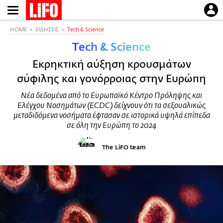
Παράκαμψη
προς
το
HOME
ΕΙΔΗΣΕΙΣ
Τech & Science
κυρίως
Τech & Science
περιεχόμενο
Εκρηκτική αύξηση κρουσμάτων
σύφιλης και γονόρροιας στην Ευρώπη
Νέα δεδομένα από το Ευρωπαϊκό Κέντρο Πρόληψης και
Ελέγχου Νοσημάτων (ECDC) δείχνουν ότι τα σεξουαλικώς
μεταδιδόμενα νοσήματα έφτασαν σε ιστορικά υψηλά επίπεδα
σε όλη την Ευρώπη το 2024
The LiFO team