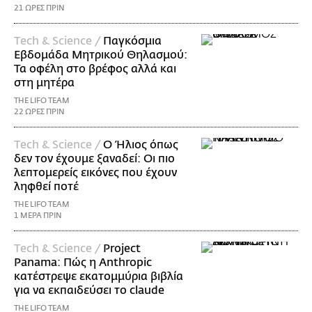
21 ΩΡΕΣ ΠΡΙΝ
Τech & Science /
Παγκόσμια
Εβδομάδα Μητρικού Θηλασμού:
Τα οφέλη στο βρέφος αλλά και
στη μητέρα
THE LIFO TEAM
22 ΩΡΕΣ ΠΡΙΝ
Τech & Science /
Ο Ήλιος όπως
δεν τον έχουμε ξαναδεί: Οι πιο
λεπτομερείς εικόνες που έχουν
ληφθεί ποτέ
THE LIFO TEAM
1 ΜΕΡΑ ΠΡΙΝ
Τech & Science /
Project
Panama: Πώς η Anthropic
κατέστρεψε εκατομμύρια βιβλία
για να εκπαιδεύσει το claude
THE LIFO TEAM