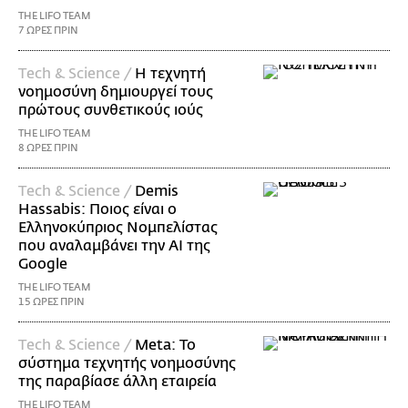
THE LIFO TEAM
7 ΩΡΕΣ ΠΡΙΝ
Τech & Science /
Η τεχνητή
νοημοσύνη δημιουργεί τους
πρώτους συνθετικούς ιούς
THE LIFO TEAM
8 ΩΡΕΣ ΠΡΙΝ
Τech & Science /
Demis
Hassabis: Ποιος είναι ο
Ελληνοκύπριος Νομπελίστας
που αναλαμβάνει την AI της
Google
THE LIFO TEAM
15 ΩΡΕΣ ΠΡΙΝ
Τech & Science /
Meta: Το
σύστημα τεχνητής νοημοσύνης
της παραβίασε άλλη εταιρεία
THE LIFO TEAM