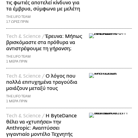
τις φωτιές αποτελεί κίνδυνο για
τα έμβρυα, σύμφωνα με μελέτη
THE LIFO TEAM
17 ΩΡΕΣ ΠΡΙΝ
Τech & Science /
Έρευνα: Μήπως
βρισκόμαστε στα πρόθυρα να
αντιστρέψουμε τη γήρανση;
THE LIFO TEAM
1 ΜΕΡΑ ΠΡΙΝ
Τech & Science /
Ο λόγος που
πολλά επιτυχημένα τραγούδια
μοιάζουν μεταξύ τους
THE LIFO TEAM
1 ΜΕΡΑ ΠΡΙΝ
Τech & Science /
Η ByteDance
θέλει να «χτυπήσει» την
Anthropic: Αναπτύσσει
γιγαντιαίο μοντέλο Τεχνητής