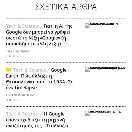
ΣΧΕΤΙΚΑ ΑΡΘΡΑ
Τech & Science /
Γιατί η AI της
Google δεν μπορεί να γράψει
σωστά τη λέξη «Google» (ή
οποιαδήποτε άλλη λέξη)
THE LIFO TEAM
1.6.2026
Τech & Science /
Google
Earth: Πώς άλλαξε η
Θεσσαλονίκη από το 1984- Σε
ένα timelapse
LIFO NEWSROOM
5.4.2023
Τech & Science /
H Google
επανασχεδιάζει τη μηχανή
αναζήτησής της - Τι αλλάζει