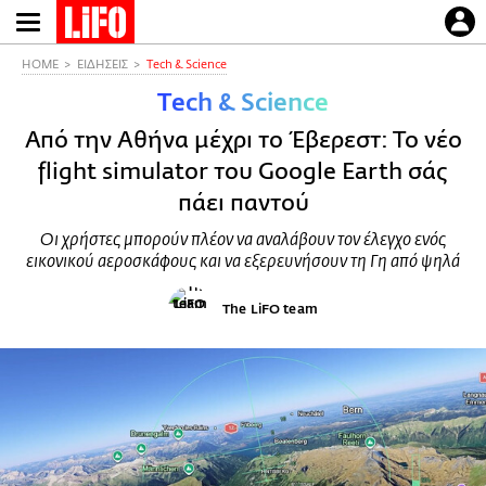
Παράκαμψη
προς
το
HOME
ΕΙΔΗΣΕΙΣ
Τech & Science
κυρίως
Τech & Science
περιεχόμενο
Από την Αθήνα μέχρι το Έβερεστ: Το νέο
flight simulator του Google Earth σάς
πάει παντού
Οι χρήστες μπορούν πλέον να αναλάβουν τον έλεγχο ενός
εικονικού αεροσκάφους και να εξερευνήσουν τη Γη από ψηλά
The LiFO team