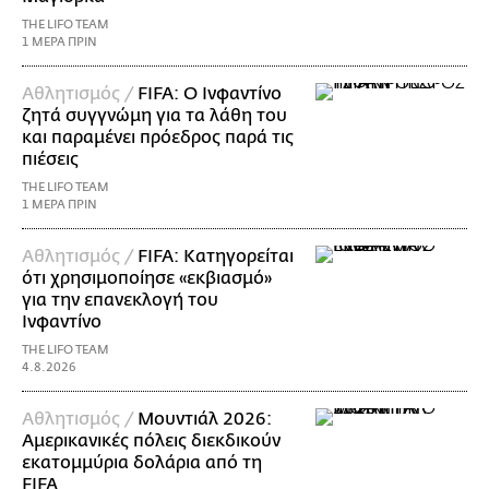
THE LIFO TEAM
1 ΜΕΡΑ ΠΡΙΝ
Αθλητισμός /
FIFA: Ο Ινφαντίνο
ζητά συγγνώμη για τα λάθη του
και παραμένει πρόεδρος παρά τις
πιέσεις
THE LIFO TEAM
1 ΜΕΡΑ ΠΡΙΝ
Αθλητισμός /
FIFA: Κατηγορείται
ότι χρησιμοποίησε «εκβιασμό»
για την επανεκλογή του
Ινφαντίνο
THE LIFO TEAM
4.8.2026
Αθλητισμός /
Μουντιάλ 2026:
Αμερικανικές πόλεις διεκδικούν
εκατομμύρια δολάρια από τη
FIFA