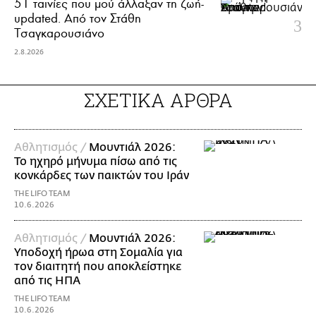
51 ταινίες που μού άλλαξαν τη ζωή-
updated. Aπό τον Στάθη
Τσαγκαρουσιάνο
2.8.2026
ΣΧΕΤΙΚΑ ΑΡΘΡΑ
Αθλητισμός /
Μουντιάλ 2026:
Το ηχηρό μήνυμα πίσω από τις
κονκάρδες των παικτών του Ιράν
THE LIFO TEAM
10.6.2026
Αθλητισμός /
Μουντιάλ 2026:
Υποδοχή ήρωα στη Σομαλία για
τον διαιτητή που αποκλείστηκε
από τις ΗΠΑ
THE LIFO TEAM
10.6.2026