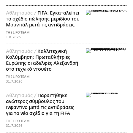
Αθλητισμός /
FIFA: Εγκαταλείπει
το σχέδιο πώλησης μεριδίου του
Μουντιάλ μετά τις αντιδράσεις
THE LIFO TEAM
1.8.2026
Αθλητισμός /
Καλλιτεχνική
Κολύμβηση: Πρωταθλήτριες
Ευρώπης οι αδελφές Αλεξανδρή
στο τεχνικό ντουέτο
THE LIFO TEAM
31.7.2026
Αθλητισμός /
Παραιτήθηκε
ανώτερος σύμβουλος του
Ινφαντίνο μετά τις αντιδράσεις
για το νέο σχέδιο για τη FIFA
THE LIFO TEAM
31.7.2026