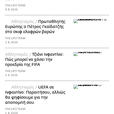
THE LIFO TEAM
4.8.2026
Αθλητισμός /
Πρωταθλητής
Ευρώπης ο Πέτρος Γκαϊδατζής
στο σκιφ ελαφρών βαρών
THE LIFO TEAM
2.8.2026
Αθλητισμός /
Τζιάνι Ινφαντίνο:
Πώς μπορεί να χάσει την
προεδρία της FIFA
THE LIFO TEAM
2.8.2026
Αθλητισμός /
UEFA σε
Ινφαντίνο: Παραιτήσου, αλλιώς
θα ψηφίσουμε για την
αποπομπή σου
THE LIFO TEAM
1.8.2026