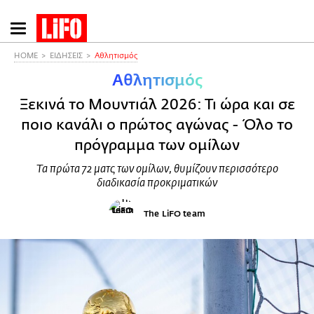
Παράκαμψη
προς
το
HOME
ΕΙΔΗΣΕΙΣ
Αθλητισμός
κυρίως
Αθλητισμός
περιεχόμενο
Ξεκινά το Μουντιάλ 2026: Τι ώρα και σε
ποιο κανάλι ο πρώτος αγώνας - Όλο το
πρόγραμμα των ομίλων
Τα πρώτα 72 ματς των ομίλων, θυμίζουν περισσότερο
διαδικασία προκριματικών
The LiFO team