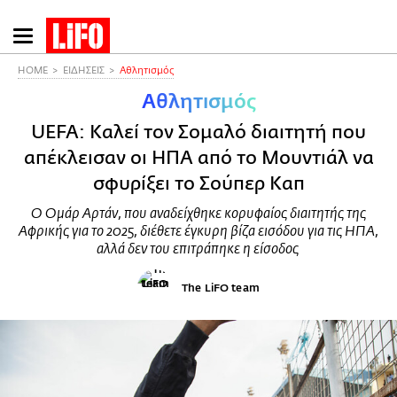
Παράκαμψη
προς
το
HOME
ΕΙΔΗΣΕΙΣ
Αθλητισμός
κυρίως
Αθλητισμός
περιεχόμενο
UEFA: Καλεί τον Σομαλό διαιτητή που
απέκλεισαν οι ΗΠΑ από το Μουντιάλ να
σφυρίξει το Σούπερ Καπ
Ο Ομάρ Αρτάν, που αναδείχθηκε κορυφαίος διαιτητής της
Αφρικής για το 2025, διέθετε έγκυρη βίζα εισόδου για τις ΗΠΑ,
αλλά δεν του επιτράπηκε η είσοδος
The LiFO team