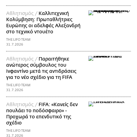
Αθλητισμός /
Καλλιτεχνική
Κολύμβηση: Πρωταθλήτριες
Ευρώπης οι αδελφές Αλεξανδρή
στο τεχνικό ντουέτο
THE LIFO TEAM
31.7.2026
Αθλητισμός /
Παραιτήθηκε
ανώτερος σύμβουλος του
Ινφαντίνο μετά τις αντιδράσεις
για το νέο σχέδιο για τη FIFA
THE LIFO TEAM
31.7.2026
Αθλητισμός /
FIFA: «Κανείς δεν
πουλάει το ποδόσφαιρο» -
Προχωρά το επενδυτικό της
σχέδιο
THE LIFO TEAM
31.7.2026