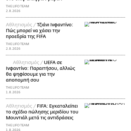
THE LIFO TEAM
2.8.2026
Αθλητισμός /
Τζιάνι Ινφαντίνο:
Πώς μπορεί να χάσει την
προεδρία της FIFA
THE LIFO TEAM
2.8.2026
Αθλητισμός /
UEFA σε
Ινφαντίνο: Παραιτήσου, αλλιώς
θα ψηφίσουμε για την
αποπομπή σου
THE LIFO TEAM
1.8.2026
Αθλητισμός /
FIFA: Εγκαταλείπει
το σχέδιο πώλησης μεριδίου του
Μουντιάλ μετά τις αντιδράσεις
THE LIFO TEAM
1.8.2026