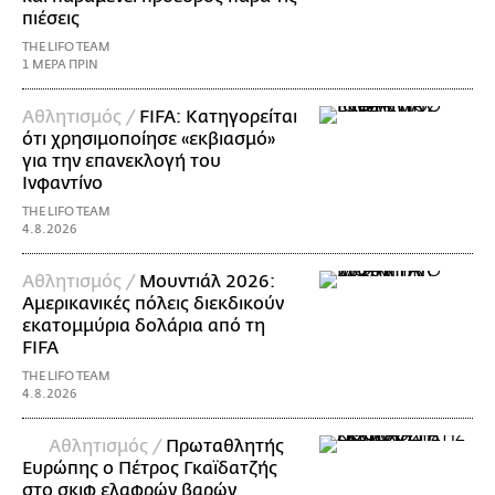
πιέσεις
THE LIFO TEAM
1 ΜΕΡΑ ΠΡΙΝ
Αθλητισμός /
FIFA: Κατηγορείται
ότι χρησιμοποίησε «εκβιασμό»
για την επανεκλογή του
Ινφαντίνο
THE LIFO TEAM
4.8.2026
Αθλητισμός /
Μουντιάλ 2026:
Αμερικανικές πόλεις διεκδικούν
εκατομμύρια δολάρια από τη
FIFA
THE LIFO TEAM
4.8.2026
Αθλητισμός /
Πρωταθλητής
Ευρώπης ο Πέτρος Γκαϊδατζής
στο σκιφ ελαφρών βαρών