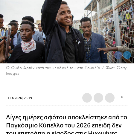
Ο Ομάρ Αρτάν κατά την υποδοχή του στη Σομαλία / Φωτ.: Getty
Images
0
11.6.2026 | 23:19
Λίγες ημέρες αφότου αποκλείστηκε από το
Παγκόσμιο Κύπελλο του 2026 επειδή δεν
του επετράπη η είσοδος στις Ηνωμένες