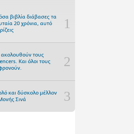
όσα βιβλία διάβασες τα
υταία 20 χρόνια, αυτό
ρίζεις
 ακολουθούν τους
uencers. Και όλοι τους
φρονούν.
ολό και δύσκολο μέλλον
Μονής Σινά