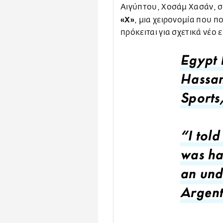
Αιγύπτου, Χοσάμ Χασάν, σ
«Χ»
, μια χειρονομία που π
πρόκειται για σχετικά νέο 
Egypt 
Hassan
Sports
“I told
was hap
an und
Argent