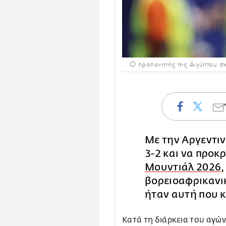
Ο προπονητής της Αιγύπτου σχη
Με την Αργεντιν
3-2 και να προκ
Μουντιάλ 2026
βορειοαφρικανι
ήταν αυτή που κ
Κατά τη διάρκεια του αγών