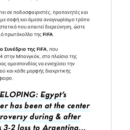
έπει σε ποδοσφαιριστές, προπονητές και
ν με σαφή και άμεσα αναγνωρίσιμο τρόπο
ριστατικό που απαιτεί διερεύνηση, ώστε
FIFA
ικό πρωτόκολλο της
.
ο Συνέδριο της FIFA
, που
 στην Μπανγκόκ, στο πλαίσιο της
ας ομοσπονδίας να ενισχύσει την
ού και κάθε μορφής διακριτικής
φαιρο.
ELOPING: Egypt's
r has been at the center
troversy during & after
 3-2 loss to Argentina...