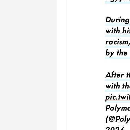
During
with hi
racism
by the 
After 
with t
pic.t
Polyma
(@Pol