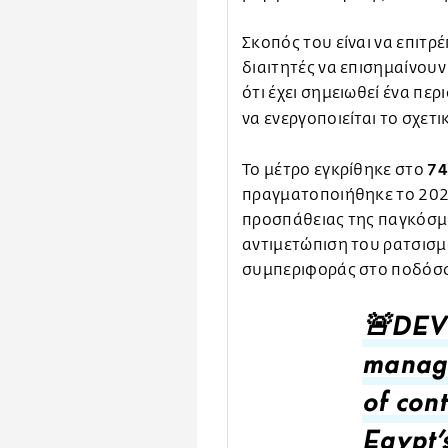
Σκοπός του είναι να επιτρ
διαιτητές να επισημαίνου
ότι έχει σημειωθεί ένα πε
να ενεργοποιείται το σχετ
74
Το μέτρο εγκρίθηκε στο
πραγματοποιήθηκε το 2024
προσπάθειας της παγκόσμι
αντιμετώπιση του ρατσισμ
συμπεριφοράς στο ποδόσ
🚨DEV
manage
of con
Egypt's