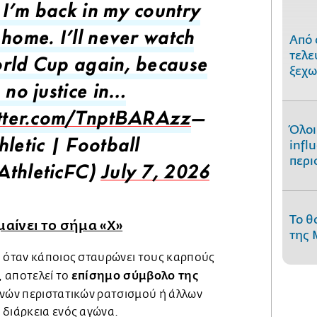
I’m back in my country
Από 
 home. I’ll never watch
τελε
rld Cup again, because
ξεχω
 no justice in…
itter.com/TnptBARAzz
—
Όλοι
infl
hletic | Football
περι
thleticFC)
July 7, 2026
Το θ
μαίνει το σήμα «Χ»
της 
ι όταν κάποιος σταυρώνει τους καρπούς
επίσημο σύμβολο της
 αποτελεί το
νών περιστατικών ρατσισμού ή άλλων
 διάρκεια ενός αγώνα.