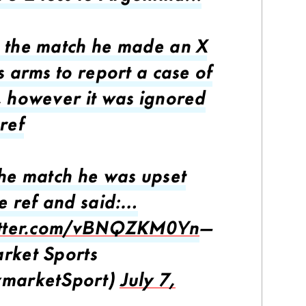
 the match he made an X
s arms to report a case of
, however it was ignored
ref
the match he was upset
he ref and said:…
witter.com/vBNQZKM0Yn
—
rket Sports
ymarketSport)
July 7,