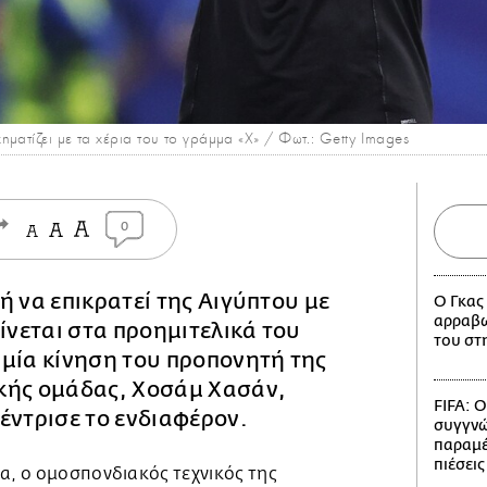
ματίζει με τα χέρια του το γράμμα «Χ» / Φωτ.: Getty Images
0
ή να επικρατεί της Αιγύπτου με
Ο Γκας
αρραβω
ρίνεται στα προημιτελικά του
του στ
, μία κίνηση του προπονητή της
κής ομάδας, Χοσάμ Χασάν,
FIFA: Ο
έντρισε το ενδιαφέρον.
συγγνώ
παραμέ
πιέσεις
α, ο ομοσπονδιακός τεχνικός της