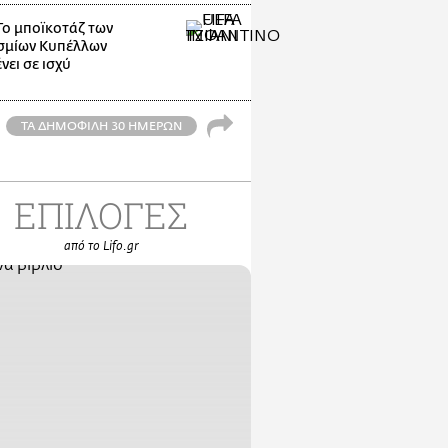
Το μποϊκοτάζ των
σμίων Κυπέλλων
νει σε ισχύ
ΤΑ ΔΗΜΟΦΙΛΗ 30 ΗΜΕΡΩΝ
ΕΠΙΛΟΓΕΣ
από το Lifo.gr