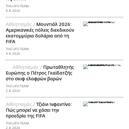
THE LIFO TEAM
4.8.2026
Αθλητισμός /
Μουντιάλ 2026:
Αμερικανικές πόλεις διεκδικούν
εκατομμύρια δολάρια από τη
FIFA
THE LIFO TEAM
4.8.2026
Αθλητισμός /
Πρωταθλητής
Ευρώπης ο Πέτρος Γκαϊδατζής
στο σκιφ ελαφρών βαρών
THE LIFO TEAM
2.8.2026
Αθλητισμός /
Τζιάνι Ινφαντίνο:
Πώς μπορεί να χάσει την
προεδρία της FIFA
THE LIFO TEAM
2.8.2026