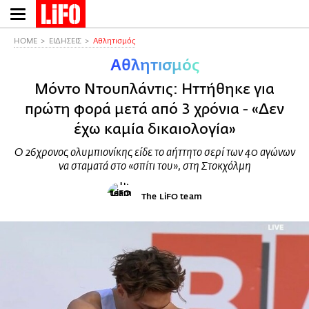
Παράκαμψη
προς
το
HOME
ΕΙΔΗΣΕΙΣ
Αθλητισμός
κυρίως
Αθλητισμός
περιεχόμενο
Μόντο Ντουπλάντις: Ηττήθηκε για
πρώτη φορά μετά από 3 χρόνια - «Δεν
έχω καμία δικαιολογία»
Ο 26χρονος ολυμπιονίκης είδε το αήττητο σερί των 40 αγώνων
να σταματά στο «σπίτι του», στη Στοκχόλμη
The LiFO team