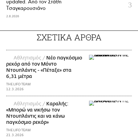
updated. Aπό τον Στάθη
Τσαγκαρουσιάνο
2.8.2026
ΣΧΕΤΙΚΑ ΑΡΘΡΑ
Αθλητισμός /
Νέο παγκόσμιο
ρεκόρ από τον Μόντο
Ντουπλάντις - «Πέταξε» στα
6,31 μέτρα
THE LIFO TEAM
12.3.2026
Αθλητισμός /
Καραλής:
«Μπορώ να νικήσω τον
Ντουπλάντις και να κάνω
παγκόσμιο ρεκόρ»
THE LIFO TEAM
21.3.2026