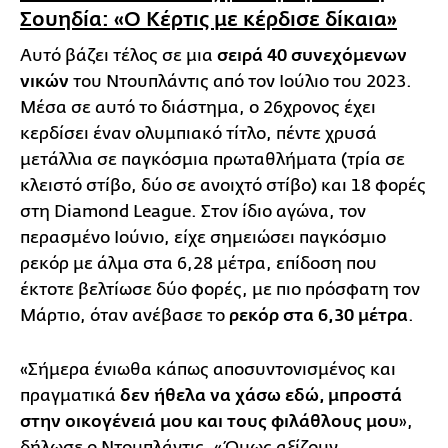
Σουηδία: «Ο Κέρτις με κέρδισε δίκαια»
Αυτό βάζει τέλος σε μια
σειρά 40 συνεχόμενων
νικών
του Ντουπλάντις από τον Ιούλιο του 2023.
Μέσα σε αυτό το διάστημα, ο 26χρονος έχει
κερδίσει έναν ολυμπιακό τίτλο, πέντε χρυσά
μετάλλια σε παγκόσμια πρωταθλήματα (τρία σε
κλειστό στίβο, δύο σε ανοιχτό στίβο) και 18 φορές
στη Diamond League. Στον ίδιο αγώνα, τον
περασμένο Ιούνιο, είχε σημειώσει παγκόσμιο
ρεκόρ με άλμα στα 6,28 μέτρα, επίδοση που
έκτοτε βελτίωσε δύο φορές, με πιο πρόσφατη τον
Μάρτιο, όταν ανέβασε το
ρεκόρ στα 6,30 μέτρα
.
«Σήμερα ένιωθα κάπως αποσυντονισμένος και
πραγματικά
δεν ήθελα να χάσω εδώ, μπροστά
στην οικογένειά μου και τους φιλάθλους μου
»,
δήλωσε ο Ντουπλάντις. «Όμως αξίζουν