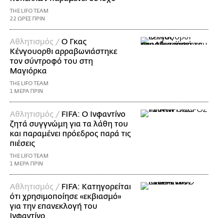
THE LIFO TEAM
22 ΩΡΕΣ ΠΡΙΝ
Αθλητισμός /
Ο Γκας
Κένγουορθι αρραβωνιάστηκε
τον σύντροφό του στη
Μαγιόρκα
THE LIFO TEAM
1 ΜΕΡΑ ΠΡΙΝ
Αθλητισμός /
FIFA: Ο Ινφαντίνο
ζητά συγγνώμη για τα λάθη του
και παραμένει πρόεδρος παρά τις
πιέσεις
THE LIFO TEAM
1 ΜΕΡΑ ΠΡΙΝ
Αθλητισμός /
FIFA: Κατηγορείται
ότι χρησιμοποίησε «εκβιασμό»
για την επανεκλογή του
Ινφαντίνο