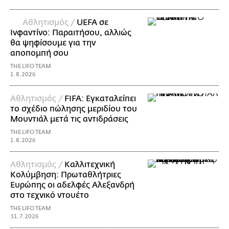
Αθλητισμός /
UEFA σε
Ινφαντίνο: Παραιτήσου, αλλιώς
θα ψηφίσουμε για την
αποπομπή σου
THE LIFO TEAM
1.8.2026
Αθλητισμός /
FIFA: Εγκαταλείπει
το σχέδιο πώλησης μεριδίου του
Μουντιάλ μετά τις αντιδράσεις
THE LIFO TEAM
1.8.2026
Αθλητισμός /
Καλλιτεχνική
Κολύμβηση: Πρωταθλήτριες
Ευρώπης οι αδελφές Αλεξανδρή
στο τεχνικό ντουέτο
THE LIFO TEAM
31.7.2026