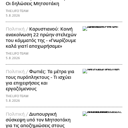
Οι δηλώσεις Μητσοτάκη
THE LIFO TEAM
5.8.2026
Πολιτική /
Καρυστιανού: Κοινή
ανακοίνωση 22 πρώην στελεχών
του κόμματός της - «Γνωρίζουμε
καλά γιατί αποχωρήσαμε»
THE LIFO TEAM
5.8.2026
Πολιτική /
Φωτιές: Τα μέτρα για
τους πυρόπληκτους - Τι ισχύει
για επιχειρήσεις και
εργαζόμενους
THE LIFO TEAM
5.8.2026
Πολιτική /
Διυπουργική
σύσκεψη υπό τον Μητσοτάκη
για τις αποζημιώσεις στους