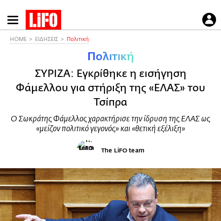
Παράκαμψη
προς
το
HOME
ΕΙΔΗΣΕΙΣ
Πολιτική
κυρίως
Πολιτική
περιεχόμενο
ΣΥΡΙΖΑ: Εγκρίθηκε η εισήγηση
Φάμελλου για στήριξη της «ΕΛΑΣ» του
Τσίπρα
Ο Σωκράτης Φάμελλος χαρακτήρισε την ίδρυση της ΕΛΑΣ ως
«μείζον πολιτικό γεγονός» και «θετική εξέλιξη»
The LiFO team