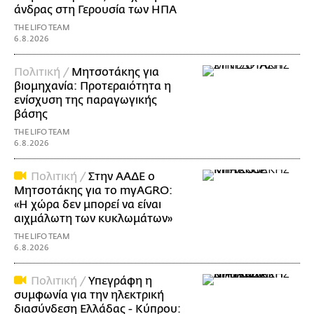
άνδρας στη Γερουσία των ΗΠΑ
THE LIFO TEAM
6.8.2026
Πολιτική /
Μητσοτάκης για
βιομηχανία: Προτεραιότητα η
ενίσχυση της παραγωγικής
βάσης
THE LIFO TEAM
6.8.2026
Πολιτική /
Στην ΑΑΔΕ ο
Μητσοτάκης για το myAGRO:
«Η χώρα δεν μπορεί να είναι
αιχμάλωτη των κυκλωμάτων»
THE LIFO TEAM
6.8.2026
Πολιτική /
Υπεγράφη η
συμφωνία για την ηλεκτρική
διασύνδεση Ελλάδας - Κύπρου: