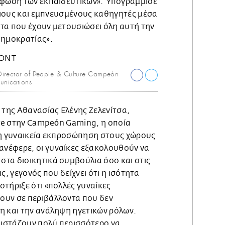
ρφωση των εκπαιδευτικών». Υπογράμμισε
άξιους και εμπνευσμένους καθηγητές μέσα
τα που έχουν μετουσιώσει όλη αυτή την
δημοκρατίας».
irector of People & Culture Campeón
nications
της Αθανασίας Ελένης Ζελενίτσα,
ure στην Campeón Gaming, η οποία
τη γυναικεία εκπροσώπηση στους χώρους
νέφερε, οι γυναίκες εξακολουθούν να
τα διοικητικά συμβούλια όσο και στις
ς, γεγονός που δείχνει ότι η ισότητα
τήριξε ότι «πολλές γυναίκες
ουν σε περιβάλλοντα που δεν
η και την ανάληψη ηγετικών ρόλων.
 διστάζουν πολύ περισσότερο να