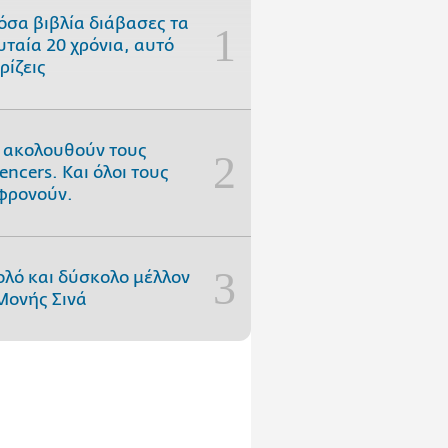
όσα βιβλία διάβασες τα
υταία 20 χρόνια, αυτό
ρίζεις
 ακολουθούν τους
uencers. Και όλοι τους
φρονούν.
ολό και δύσκολο μέλλον
Μονής Σινά