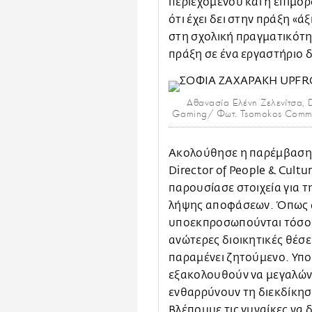
περιεχομένου και η επιμό
ότι έχει δει στην πράξη «
στη σχολική πραγματικότη
πράξη σε ένα εργαστήριο 
Αθανασία Ελένη Ζελενίτσα, D
Gaming/ Φωτ. Tsomokos Commu
Ακολούθησε η παρέμβαση 
Director of People & Cult
παρουσίασε στοιχεία για 
λήψης αποφάσεων. Όπως α
υποεκπροσωπούνται τόσο σ
ανώτερες διοικητικές θέσει
παραμένει ζητούμενο. Υποσ
εξακολουθούν να μεγαλών
ενθαρρύνουν τη διεκδίκησ
Βλέπουμε τις γυναίκες να