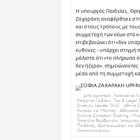
Η υπουργός Παιδείας, Θρ
Ζαχαράκη αναφέρθηκε στη
και στους τρόπους με τους
συμμετοχή των νέων στα κο
επιβεβαιώνει ότι «δεν υπάρ
ευθύνες - υπάρχει στιγμή 
μάλιστα ότι «το πλήρωσα 
δεν ήξερα», σημειώνοντας 
μέσα από τη συμμετοχή και
Από αριστερά: Λασκαρίνα Λι
Κατερίνα Γριβάκη, Tax & Legal S
Diversity Leader, PwC - Αθηνά
Κύπρου και Μάλτας - Αθανασία Ε
Culture Campeón Gaming - Μάρ
Τασούλα Βερβενιώτη, Ιστορικός
Παιδείας, Θρησκευμάτων και Α
Communications