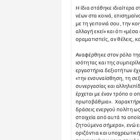
Η ίδια στάθηκε ιδιαίτερα 
νέων στα κοινά, επισημαίνο
με τη γειτονιά σου, την κο
αλλαγή εκεί» και ότι «μέσα
οραματιστείς, αν θέλεις, κ
Αναφέρθηκε στον ρόλο της
ισότητας και της συμπερίλ
εργαστήρια δεξιοτήτων έχ
«την ενσυναίσθηση, τη σε
συνεργασίας και αλληλεπί
έρχεται με έναν τρόπο ο ο
πρωτοβάθμια». Χαρακτήρισ
δράσεις ενεργού πολίτη ω
στοιχεία από αυτά τα οπο
ζητούμενα σήμερα», ενώ ε
οριζόντια και υποχρεωτική