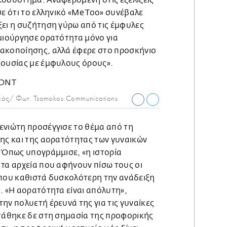
κοσύστημα. Αναφερόμενη στις εξελίξεις
σε ότι το ελληνικό «Me Too» συνέβαλε
ξει η συζήτηση γύρω από τις έμφυλες
ημιούργησε ορατότητα μόνο για
ακοποίησης, αλλά έφερε στο προσκήνιο
ξουσίας με έμφυλους όρους».
κός/ Φωτ. Tsomokos Communications
ενιώτη προσέγγισε το θέμα από τη
μης και της αορατότητας των γυναικών
. Όπως υπογράμμισε, «η ιστορία
 τα αρχεία που αφήνουν πίσω τους οι
 που καθιστά δυσκολότερη την ανάδειξη
. «Η αορατότητα είναι απόλυτη»,
ην πολυετή έρευνά της για τις γυναίκες
Στάθηκε δε στη σημασία της προφορικής