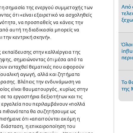
Από 
στη σημασία της ενεργού συμμετοχής των
τελε
ντας ότι «είναι εξαιρετικό να ασχοληθείς
ξεχω
ινότητα, να προσπαθείς να κάνεις την
 από αυτή τη διαδικασία μπορείς να
αι την κεντρική σκηνή».
Όλοι
infl
 εκπαίδευσης στην καλλιέργεια της
περι
ηψης, σημειώνοντας ότι μέσα από τα
ουν ενταχθεί θεματικές που αφορούν
ξουαλική αγωγή, αλλά και ζητήματα
δρασης. Βλέπεις την ενδυνάμωση να
Το θ
της 
ποίος είναι θαυματουργός, κυρίως στην
ε τα εργαστήρια δεξιοτήτων και τις
ς εργαλεία που περιλαμβάνουν «πολλά
ία πιθανότατα θα συζητήσουμε ως
πισήμανε ότι «απαιτούνται ακόμη η
 διάσταση, η επικαιροποίηση του