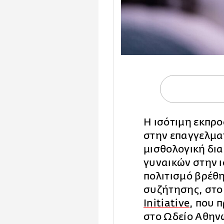
Η ισότιμη εκπρ
στην επαγγελματ
μισθολογική δια
γυναικών στην ι
πολιτισμό βρέθη
συζήτησης, στο
Initiative
, που 
στο Ωδείο Αθην