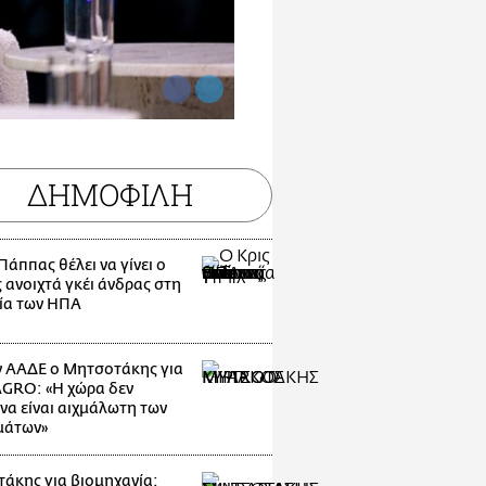
ΔΗΜΟΦΙΛΗ
Πάππας θέλει να γίνει ο
 ανοιχτά γκέι άνδρας στη
ία των ΗΠΑ
 ΑΑΔΕ ο Μητσοτάκης για
GRO: «Η χώρα δεν
να είναι αιχμάλωτη των
μάτων»
άκης για βιομηχανία: