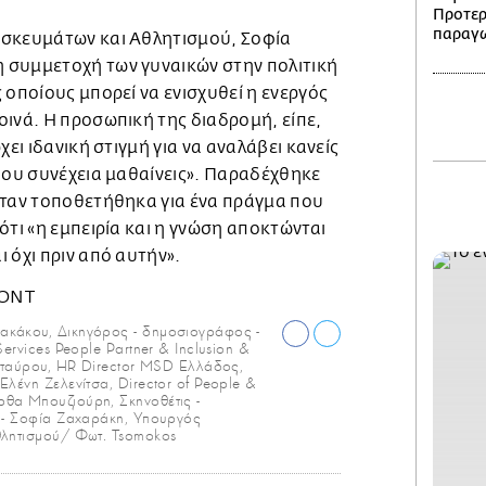
Προτερ
παραγω
ησκευμάτων και Αθλητισμού, Σοφία
 συμμετοχή των γυναικών στην πολιτική
 οποίους μπορεί να ενισχυθεί η ενεργός
ινά. Η προσωπική της διαδρομή, είπε,
χει ιδανική στιγμή για να αναλάβει κανείς
που συνέχεια μαθαίνεις». Παραδέχθηκε
όταν τοποθετήθηκα για ένα πράγμα που
ότι «η εμπειρία και η γνώση αποκτώνται
 όχι πριν από αυτήν».
ακάκου, Δικηγόρος - δημοσιογράφος -
ervices People Partner & Inclusion &
 Σταύρου, HR Director MSD Ελλάδος,
λένη Ζελενίτσα, Director of People &
θα Μπουζιούρη, Σκηνοθέτις -
 - Σοφία Ζαχαράκη, Υπουργός
θλητισμού/ Φωτ. Tsomokos