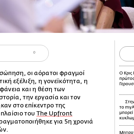
0
οσώπηση, οι αόρατοι φραγμοί
Ο Κρις 
πρώτος
ική εξέλιξη, η γονεϊκότητα, η
Γερουσ
φάνεια και η θέση των
στορία, την εργασία και τον
Στην
καν στο επίκεντρο της
το myA
 πλαίσιο του
The Upfront
μπορεί 
κυκλω
πραγματοποιήθηκε για 5η χρονιά
ών.
Μητσοτ