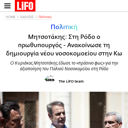
Παράκαμψη
προς
το
HOME
ΕΙΔΗΣΕΙΣ
Πολιτική
κυρίως
Πολιτική
περιεχόμενο
Μητσοτάκης: Στη Ρόδο ο
πρωθυπουργός - Ανακοίνωσε τη
δημιουργία νέου νοσοκομοείου στην Κω
Ο Κυριάκος Μητσοτάκης έδωσε το «πράσινο φως» για την
αξιοποίηση του Παλιού Νοσοκομείου στη Ρόδο
The LiFO team