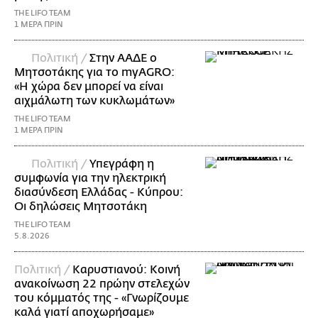
THE LIFO TEAM
1 ΜΕΡΑ ΠΡΙΝ
Πολιτική /
Στην ΑΑΔΕ ο
Μητσοτάκης για το myAGRO:
«Η χώρα δεν μπορεί να είναι
αιχμάλωτη των κυκλωμάτων»
THE LIFO TEAM
1 ΜΕΡΑ ΠΡΙΝ
Πολιτική /
Υπεγράφη η
συμφωνία για την ηλεκτρική
διασύνδεση Ελλάδας - Κύπρου:
Οι δηλώσεις Μητσοτάκη
THE LIFO TEAM
5.8.2026
Πολιτική /
Καρυστιανού: Κοινή
ανακοίνωση 22 πρώην στελεχών
του κόμματός της - «Γνωρίζουμε
καλά γιατί αποχωρήσαμε»