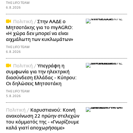
THE LIFO TEAM
6.8.2026
Πολιτική /
Στην ΑΑΔΕ ο
Μητσοτάκης για το myAGRO:
«Η χώρα δεν μπορεί να είναι
αιχμάλωτη των κυκλωμάτων»
THE LIFO TEAM
6.8.2026
Πολιτική /
Υπεγράφη η
συμφωνία για την ηλεκτρική
διασύνδεση Ελλάδας - Κύπρου:
Οι δηλώσεις Μητσοτάκη
THE LIFO TEAM
5.8.2026
Πολιτική /
Καρυστιανού: Κοινή
ανακοίνωση 22 πρώην στελεχών
του κόμματός της - «Γνωρίζουμε
καλά γιατί αποχωρήσαμε»