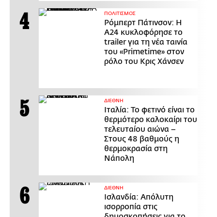
ΠΟΛΙΤΙΣΜΟΣ
Ρόμπερτ Πάτινσον: Η
Α24 κυκλοφόρησε το
trailer για τη νέα ταινία
του «Primetime» στον
ρόλο του Κρις Χάνσεν
ΔΙΕΘΝΗ
Ιταλία: Το φετινό είναι το
θερμότερο καλοκαίρι του
τελευταίου αιώνα –
Στους 48 βαθμούς η
θερμοκρασία στη
Νάπολη
ΔΙΕΘΝΗ
Ισλανδία: Απόλυτη
ισορροπία στις
δημοσκοπήσεις για το