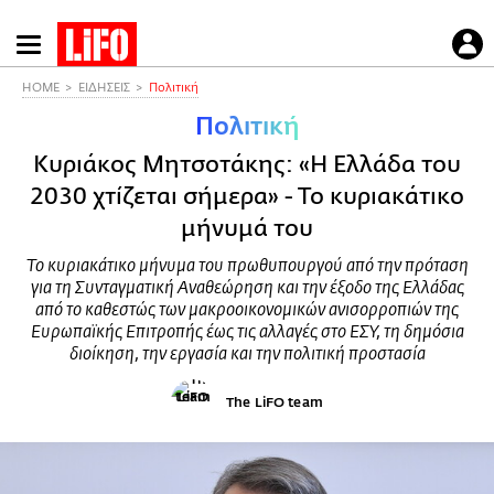
Παράκαμψη
προς
το
HOME
ΕΙΔΗΣΕΙΣ
Πολιτική
κυρίως
Πολιτική
περιεχόμενο
Κυριάκος Μητσοτάκης: «Η Ελλάδα του
2030 χτίζεται σήμερα» - Το κυριακάτικο
μήνυμά του
Το κυριακάτικο μήνυμα του πρωθυπουργού από την πρόταση
για τη Συνταγματική Αναθεώρηση και την έξοδο της Ελλάδας
από το καθεστώς των μακροοικονομικών ανισορροπιών της
Ευρωπαϊκής Επιτροπής έως τις αλλαγές στο ΕΣΥ, τη δημόσια
διοίκηση, την εργασία και την πολιτική προστασία
The LiFO team