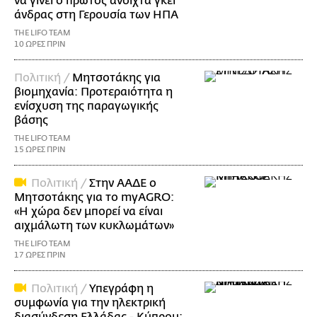
να γίνει ο πρώτος ανοιχτά γκέι
άνδρας στη Γερουσία των ΗΠΑ
THE LIFO TEAM
10 ΩΡΕΣ ΠΡΙΝ
Πολιτική /
Μητσοτάκης για
βιομηχανία: Προτεραιότητα η
ενίσχυση της παραγωγικής
βάσης
THE LIFO TEAM
15 ΩΡΕΣ ΠΡΙΝ
Πολιτική /
Στην ΑΑΔΕ ο
Μητσοτάκης για το myAGRO:
«Η χώρα δεν μπορεί να είναι
αιχμάλωτη των κυκλωμάτων»
THE LIFO TEAM
17 ΩΡΕΣ ΠΡΙΝ
Πολιτική /
Υπεγράφη η
συμφωνία για την ηλεκτρική
διασύνδεση Ελλάδας - Κύπρου: