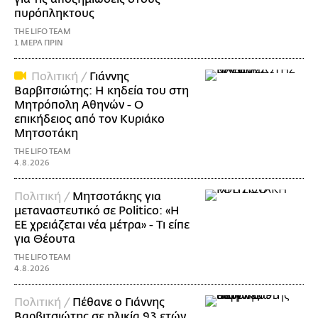
πυρόπληκτους
THE LIFO TEAM
1 ΜΕΡΑ ΠΡΙΝ
Πολιτική /
Γιάννης
Βαρβιτσιώτης: Η κηδεία του στη
Μητρόπολη Αθηνών - Ο
επικήδειος από τον Κυριάκο
Μητσοτάκη
THE LIFO TEAM
4.8.2026
Πολιτική /
Μητσοτάκης για
μεταναστευτικό σε Politico: «Η
ΕΕ χρειάζεται νέα μέτρα» - Τι είπε
για Θέουτα
THE LIFO TEAM
4.8.2026
Πολιτική /
Πέθανε ο Γιάννης
Βαρβιτσιώτης σε ηλικία 93 ετών