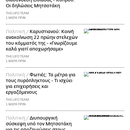
Οι δηλώσεις Μητσοτάκη
THE LIFO TEAM
1 ΜΕΡΑ ΠΡΙΝ
Πολιτική /
Καρυστιανού: Κοινή
ανακοίνωση 22 πρώην στελεχών
του κόμματός της - «Γνωρίζουμε
καλά γιατί αποχωρήσαμε»
THE LIFO TEAM
1 ΜΕΡΑ ΠΡΙΝ
Πολιτική /
Φωτιές: Τα μέτρα για
τους πυρόπληκτους - Τι ισχύει
για επιχειρήσεις και
εργαζόμενους
THE LIFO TEAM
1 ΜΕΡΑ ΠΡΙΝ
Πολιτική /
Διυπουργική
σύσκεψη υπό τον Μητσοτάκη
για τις αποζημιώσεις στους