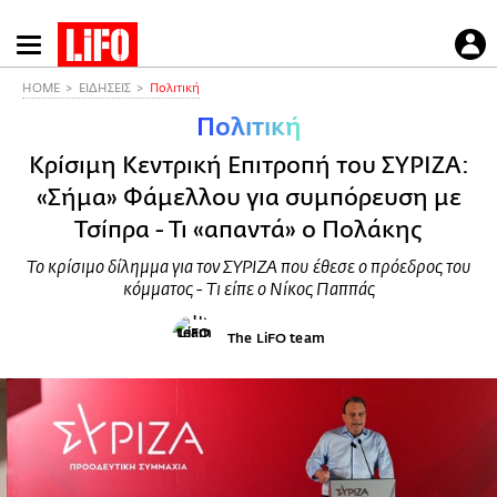
Παράκαμψη
προς
το
HOME
ΕΙΔΗΣΕΙΣ
Πολιτική
κυρίως
Πολιτική
περιεχόμενο
Κρίσιμη Κεντρική Επιτροπή του ΣΥΡΙΖΑ:
«Σήμα» Φάμελλου για συμπόρευση με
Τσίπρα - Τι «απαντά» ο Πολάκης
Το κρίσιμο δίλημμα για τον ΣΥΡΙΖΑ που έθεσε ο πρόεδρος του
κόμματος - Τι είπε ο Νίκος Παππάς
The LiFO team