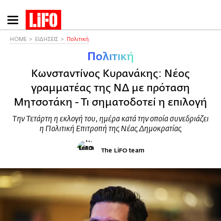
Παράκαμψη
προς
το
HOME
ΕΙΔΗΣΕΙΣ
Πολιτική
κυρίως
Πολιτική
περιεχόμενο
Κωνσταντίνος Κυρανάκης: Νέος
γραμματέας της ΝΔ με πρόταση
Μητσοτάκη - Τι σηματοδοτεί η επιλογή
Την Τετάρτη η εκλογή του, ημέρα κατά την οποία συνεδριάζει
η Πολιτική Επιτροπή της Νέας Δημοκρατίας
The LiFO team