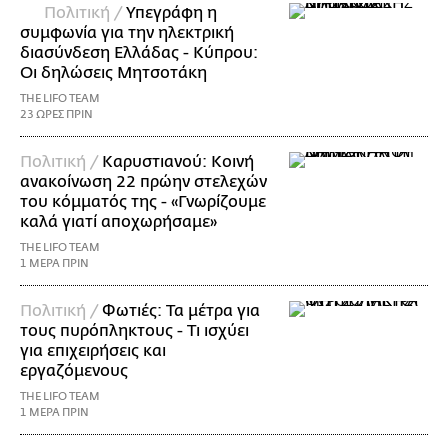
Πολιτική /
Υπεγράφη η
συμφωνία για την ηλεκτρική
διασύνδεση Ελλάδας - Κύπρου:
Οι δηλώσεις Μητσοτάκη
THE LIFO TEAM
23 ΩΡΕΣ ΠΡΙΝ
Πολιτική /
Καρυστιανού: Κοινή
ανακοίνωση 22 πρώην στελεχών
του κόμματός της - «Γνωρίζουμε
καλά γιατί αποχωρήσαμε»
THE LIFO TEAM
1 ΜΕΡΑ ΠΡΙΝ
Πολιτική /
Φωτιές: Τα μέτρα για
τους πυρόπληκτους - Τι ισχύει
για επιχειρήσεις και
εργαζόμενους
THE LIFO TEAM
1 ΜΕΡΑ ΠΡΙΝ