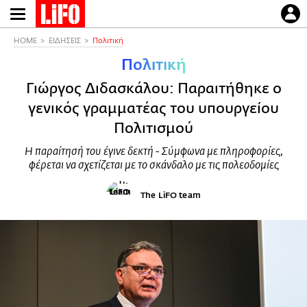
Παράκαμψη
προς
το
HOME
ΕΙΔΗΣΕΙΣ
Πολιτική
κυρίως
Πολιτική
περιεχόμενο
Γιώργος Διδασκάλου: Παραιτήθηκε ο
γενικός γραμματέας του υπουργείου
Πολιτισμού
Η παραίτησή του έγινε δεκτή - Σύμφωνα με πληροφορίες,
φέρεται να σχετίζεται με το σκάνδαλο με τις πολεοδομίες
The LiFO team