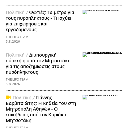
Πολιτική /
Φωτιές: Τα μέτρα για
τους πυρόπληκτους - Τι ισχύει
για επιχειρήσεις και
εργαζόμενους
THE LIFO TEAM
5.8.2026
Πολιτική /
Διυπουργική
σύσκεψη υπό τον Μητσοτάκη
για τις αποζημιώσεις στους
πυρόπληκτους
THE LIFO TEAM
5.8.2026
Πολιτική /
Γιάννης
Βαρβιτσιώτης: Η κηδεία του στη
Μητρόπολη Αθηνών - Ο
επικήδειος από τον Κυριάκο
Μητσοτάκη
THE LIFO TEAM