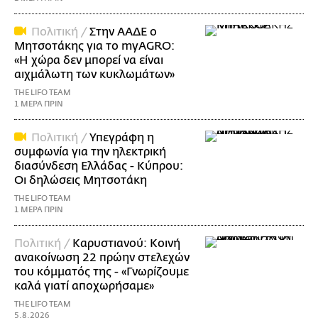
Πολιτική /
Στην ΑΑΔΕ ο
Μητσοτάκης για το myAGRO:
«Η χώρα δεν μπορεί να είναι
αιχμάλωτη των κυκλωμάτων»
THE LIFO TEAM
1 ΜΕΡΑ ΠΡΙΝ
Πολιτική /
Υπεγράφη η
συμφωνία για την ηλεκτρική
διασύνδεση Ελλάδας - Κύπρου:
Οι δηλώσεις Μητσοτάκη
THE LIFO TEAM
1 ΜΕΡΑ ΠΡΙΝ
Πολιτική /
Καρυστιανού: Κοινή
ανακοίνωση 22 πρώην στελεχών
του κόμματός της - «Γνωρίζουμε
καλά γιατί αποχωρήσαμε»
THE LIFO TEAM
5.8.2026