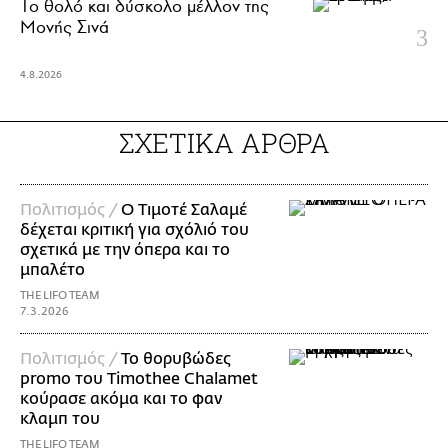
Το θολό και δύσκολο μέλλον της
Μονής Σινά
4.8.2026
ΣΧΕΤΙΚΑ ΑΡΘΡΑ
Πολιτισμός /
Ο Τιμοτέ Σαλαμέ
δέχεται κριτική για σχόλιό του
σχετικά με την όπερα και το
μπαλέτο
THE LIFO TEAM
7.3.2026
Πολιτισμός /
Το θορυβώδες
promo του Timothee Chalamet
κούρασε ακόμα και το φαν
κλαμπ του
THE LIFO TEAM