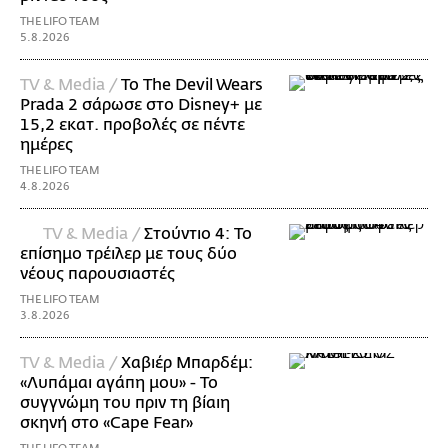
THE LIFO TEAM
5.8.2026
TV & Media /
Το The Devil Wears
Prada 2 σάρωσε στo Disney+ με
15,2 εκατ. προβολές σε πέντε
ημέρες
THE LIFO TEAM
4.8.2026
TV & Media /
Στούντιο 4: Το
επίσημο τρέιλερ με τους δύο
νέους παρουσιαστές
THE LIFO TEAM
3.8.2026
TV & Media /
Χαβιέρ Μπαρδέμ:
«Λυπάμαι αγάπη μου» - Το
συγγνώμη του πριν τη βίαιη
σκηνή στο «Cape Fear»