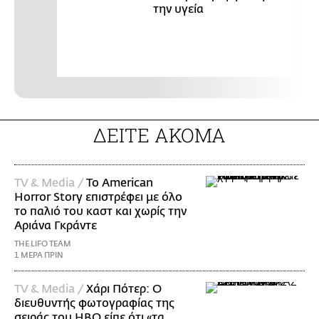
την υγεία
ΔΕΙΤΕ ΑΚΟΜΑ
TV & Media /
Το American
Horror Story επιστρέφει με όλο
το παλιό του καστ και χωρίς την
Αριάνα Γκράντε
THE LIFO TEAM
1 ΜΕΡΑ ΠΡΙΝ
TV & Media /
Χάρι Πότερ: Ο
διευθυντής φωτογραφίας της
σειράς του HBO είπε ότι «τα