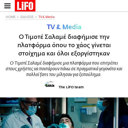
Παράκαμψη
προς
το
HOME
ΕΙΔΗΣΕΙΣ
TV & Media
κυρίως
TV & Media
περιεχόμενο
Ο Τιμοτέ Σαλαμέ διαφήμισε την
πλατφόρμα όπου το χάος γίνεται
στοίχημα και όλοι εξοργίστηκαν
Ο Τιμοτέ Σαλαμέ διαφήμισε μια πλατφόρμα που επιτρέπει
στους χρήστες να ποντάρουν πάνω σε πραγματικά γεγονότα και
πολλοί fans του μίλησαν για ξεπούλημα.
The LiFO team