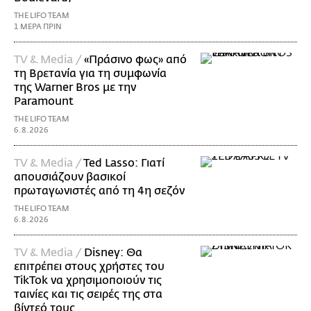
THE LIFO TEAM
1 ΜΕΡΑ ΠΡΙΝ
TV & Media /
«Πράσινο φως» από
τη Βρετανία για τη συμφωνία
της Warner Bros με την
Paramount
THE LIFO TEAM
6.8.2026
TV & Media /
Ted Lasso: Γιατί
απουσιάζουν βασικοί
πρωταγωνιστές από τη 4η σεζόν
THE LIFO TEAM
6.8.2026
TV & Media /
Disney: Θα
επιτρέπει στους χρήστες του
TikTok να χρησιμοποιούν τις
ταινίες και τις σειρές της στα
βίντεό τους