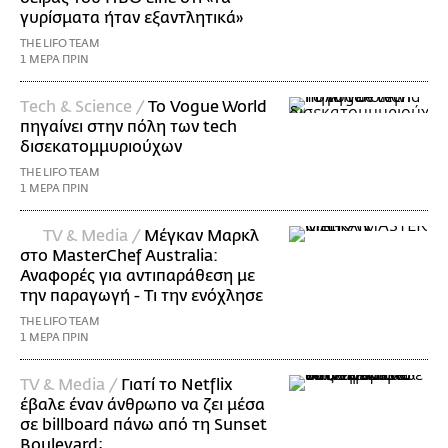
γυρίσματα ήταν εξαντλητικά»
THE LIFO TEAM
1 ΜΕΡΑ ΠΡΙΝ
Τech & Science /
Το Vogue World
πηγαίνει στην πόλη των tech
δισεκατομμυριούχων
THE LIFO TEAM
1 ΜΕΡΑ ΠΡΙΝ
TV & Media /
Μέγκαν Μαρκλ
στο MasterChef Australia:
Αναφορές για αντιπαράθεση με
την παραγωγή - Τι την ενόχλησε
THE LIFO TEAM
1 ΜΕΡΑ ΠΡΙΝ
TV & Media /
Γιατί το Netflix
έβαλε έναν άνθρωπο να ζει μέσα
σε billboard πάνω από τη Sunset
Boulevard;